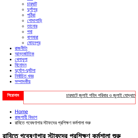
চারঘাট
দুর্গাপুর
পুঠিয়া
গোদাগাড়ি
তানোর
পবা
বাগমারা
মোহনপুর
রাজনীতি
আন্তর্জাতিক
খেলাধুলা
বিনোদন
দুর্যোগ-দুর্ঘটনা
নির্বাচিত খবর
সম্পাদকীয়
শিরোনাম
চারঘাটে জুলাই শহিদ পরিবার ও জুলাই যোদ্ধাদের সংব
Home
রাজশাহী বিভাগ
রাবিতে গবেষণাগার স্টাফদের প্রশিক্ষণ কর্মশালা শুরু
রাবিতে গবেষণাগার স্টাফদের প্রশিক্ষণ কর্মশালা শুরু