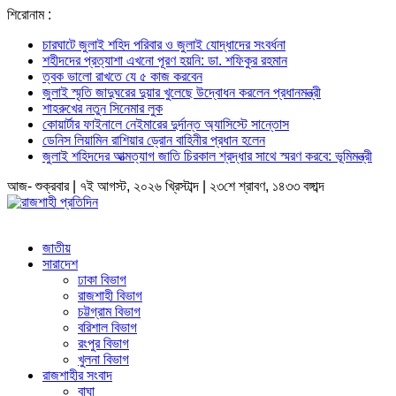
শিরোনাম :
চারঘাটে জুলাই শহিদ পরিবার ও জুলাই যোদ্ধাদের সংবর্ধনা
শহীদদের প্রত্যাশা এখনো পূরণ হয়নি: ডা. শফিকুর রহমান
ত্বক ভালো রাখতে যে ৫ কাজ করবেন
জুলাই স্মৃতি জাদুঘরের দুয়ার খুলেছে উদ্বোধন করলেন প্রধানমন্ত্রী
শাহরুখের নতুন সিনেমার লুক
কোয়ার্টার ফাইনালে নেইমারের দুর্দান্ত অ্যাসিস্টে সান্তোস
ডেনিস লিয়ামিন রাশিয়ার ড্রোন বাহিনীর প্রধান হলেন
জুলাই শহিদদের আত্মত্যাগ জাতি চিরকাল শ্রদ্ধার সাথে স্মরণ করবে: ভূমিমন্ত্রী
আজ- শুক্রবার | ৭ই আগস্ট, ২০২৬ খ্রিস্টাব্দ | ২৩শে শ্রাবণ, ১৪৩৩ বঙ্গাব্দ
জাতীয়
সারাদেশ
ঢাকা বিভাগ
রাজশাহী বিভাগ
চট্টগ্রাম বিভাগ
বরিশাল বিভাগ
রংপুর বিভাগ
খুলনা বিভাগ
রাজশাহীর সংবাদ
বাঘা