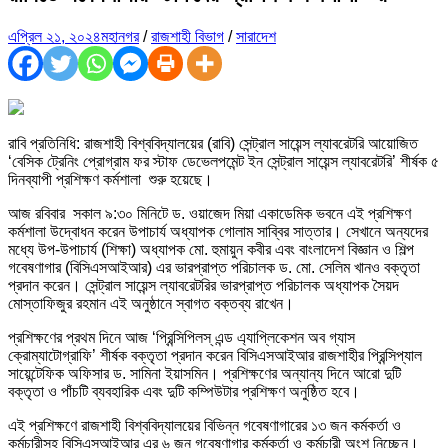
এপ্রিল ২১, ২০২৪
মহানগর
/
রাজশাহী বিভাগ
/
সারাদেশ
রাবি প্রতিনিধি: রাজশাহী বিশ্ববিদ্যালয়ের (রাবি) সেন্ট্রাল সায়েন্স ল্যাবরেটরি আয়োজিত
‘বেসিক ট্রেনিং প্রোগ্রাম ফর স্টাফ ডেভেলপমেন্ট ইন সেন্ট্রাল সায়েন্স ল্যাবরেটরি’ শীর্ষক ৫
দিনব্যাপী প্রশিক্ষণ কর্মশালা শুরু হয়েছে।
আজ রবিবার সকাল ৯:৩০ মিনিটে ড. ওয়াজেদ মিয়া একাডেমিক ভবনে এই প্রশিক্ষণ
কর্মশালা উদ্বোধন করেন উপাচার্য অধ্যাপক গোলাম সাব্বির সাত্তার। সেখানে অন্যদের
মধ্যে উপ-উপাচার্য (শিক্ষা) অধ্যাপক মো. হুমায়ুন কবীর এবং বাংলাদেশ বিজ্ঞান ও শিল্প
গবেষণাগার (বিসিএসআইআর) এর ভারপ্রাপ্ত পরিচালক ড. মো. সেলিম খানও বক্তৃতা
প্রদান করেন। সেন্ট্রাল সায়েন্স ল্যাবরেটরির ভারপ্রাপ্ত পরিচালক অধ্যাপক সৈয়দ
মোস্তাফিজুর রহমান এই অনুষ্ঠানে স্বাগত বক্তব্য রাখেন।
প্রশিক্ষণের প্রথম দিনে আজ ‘প্রিন্সিপিলস্ এন্ড এ্যাপ্লিকেশন অব গ্যাস
ক্রোম্যাটোগ্রাফি’ শীর্ষক বক্তৃতা প্রদান করেন বিসিএসআইআর রাজশাহীর প্রিন্সিপ্যাল
সায়েন্টেফিক অফিসার ড. সামিনা ইয়াসমিন। প্রশিক্ষণের অন্যান্য দিনে আরো দুটি
বক্তৃতা ও পাঁচটি ব্যবহারিক এবং দুটি কম্পিউটার প্রশিক্ষণ অনুষ্ঠিত হবে।
এই প্রশিক্ষণে রাজশাহী বিশ্ববিদ্যালয়ের বিভিন্ন গবেষণাগারের ১৩ জন কর্মকর্তা ও
কর্মচারীসহ বিসিএসআইআর এর ৬ জন গবেষণাগার কর্মকর্তা ও কর্মচারী অংশ নিচ্ছেন।