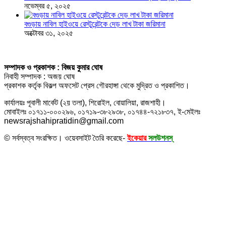
নভেম্বর ৫, ২০২৫
বগুড়ায় নাবিল হাইওয়ে রেস্টুরেন্টকে দেড় লাখ টাকা জরিমানা
অক্টোবর ৩১, ২০২৫
সম্পাদক ও প্রকাশক : বিজয় কুমার ঘোষ
নিবাহী সম্পাদক : অজয় ঘোষ
প্রকাশক কর্তৃক বিকল্প অফসেট প্রেস গৌরহাঙ্গা থেকে মুদ্রিত ও প্রকাশিত।
কার্যালয়ঃ পূবালী মার্কেট (২য় তলা), শিরোইল, বোয়ালিয়া, রাজশাহী।
মোবাইলঃ ০১৭১১-০০০২৯৬, ০১৭১৯-৩৮২৯৩৮, ০১৭৪৪-৭২১৮৩৭, ই-মেইলঃ
newsrajshahipratidin@gmail.com
© সর্বস্বত্ব সংরক্ষিত। ওয়েবসাইট তৈরি করেছে-
ইকেয়ার
সলউশনস্