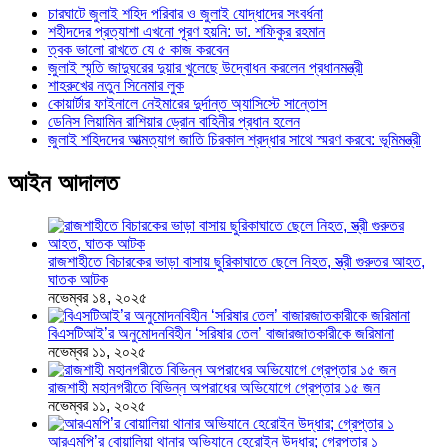
চারঘাটে জুলাই শহিদ পরিবার ও জুলাই যোদ্ধাদের সংবর্ধনা
শহীদদের প্রত্যাশা এখনো পূরণ হয়নি: ডা. শফিকুর রহমান
ত্বক ভালো রাখতে যে ৫ কাজ করবেন
জুলাই স্মৃতি জাদুঘরের দুয়ার খুলেছে উদ্বোধন করলেন প্রধানমন্ত্রী
শাহরুখের নতুন সিনেমার লুক
কোয়ার্টার ফাইনালে নেইমারের দুর্দান্ত অ্যাসিস্টে সান্তোস
ডেনিস লিয়ামিন রাশিয়ার ড্রোন বাহিনীর প্রধান হলেন
জুলাই শহিদদের আত্মত্যাগ জাতি চিরকাল শ্রদ্ধার সাথে স্মরণ করবে: ভূমিমন্ত্রী
আইন আদালত
রাজশাহীতে বিচারকের ভাড়া বাসায় ছুরিকাঘাতে ছেলে নিহত, স্ত্রী গুরুতর আহত,
ঘাতক আটক
নভেম্বর ১৪, ২০২৫
বিএসটিআই’র অনুমোদনবিহীন ‘সরিষার তেল’ বাজারজাতকারীকে জরিমানা
নভেম্বর ১১, ২০২৫
রাজশাহী মহানগরীতে বিভিন্ন অপরাধের অভিযোগে গ্রেপ্তার ১৫ জন
নভেম্বর ১১, ২০২৫
আরএমপি’র বোয়ালিয়া থানার অভিযানে হেরোইন উদ্ধার; গ্রেপ্তার ১