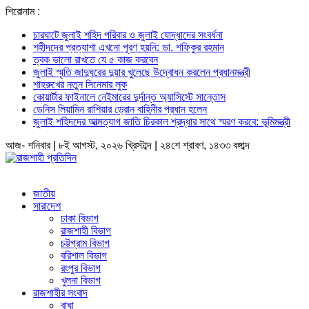
শিরোনাম :
চারঘাটে জুলাই শহিদ পরিবার ও জুলাই যোদ্ধাদের সংবর্ধনা
শহীদদের প্রত্যাশা এখনো পূরণ হয়নি: ডা. শফিকুর রহমান
ত্বক ভালো রাখতে যে ৫ কাজ করবেন
জুলাই স্মৃতি জাদুঘরের দুয়ার খুলেছে উদ্বোধন করলেন প্রধানমন্ত্রী
শাহরুখের নতুন সিনেমার লুক
কোয়ার্টার ফাইনালে নেইমারের দুর্দান্ত অ্যাসিস্টে সান্তোস
ডেনিস লিয়ামিন রাশিয়ার ড্রোন বাহিনীর প্রধান হলেন
জুলাই শহিদদের আত্মত্যাগ জাতি চিরকাল শ্রদ্ধার সাথে স্মরণ করবে: ভূমিমন্ত্রী
আজ- শনিবার | ৮ই আগস্ট, ২০২৬ খ্রিস্টাব্দ | ২৪শে শ্রাবণ, ১৪৩৩ বঙ্গাব্দ
জাতীয়
সারাদেশ
ঢাকা বিভাগ
রাজশাহী বিভাগ
চট্টগ্রাম বিভাগ
বরিশাল বিভাগ
রংপুর বিভাগ
খুলনা বিভাগ
রাজশাহীর সংবাদ
বাঘা