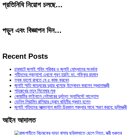
প্রতিনিধি নিয়োগ চলছে…
পড়ুন এবং বিজ্ঞাপন দিন…
Recent Posts
চারঘাটে জুলাই শহিদ পরিবার ও জুলাই যোদ্ধাদের সংবর্ধনা
শহীদদের প্রত্যাশা এখনো পূরণ হয়নি: ডা. শফিকুর রহমান
ত্বক ভালো রাখতে যে ৫ কাজ করবেন
জুলাই স্মৃতি জাদুঘরের দুয়ার খুলেছে উদ্বোধন করলেন প্রধানমন্ত্রী
শাহরুখের নতুন সিনেমার লুক
কোয়ার্টার ফাইনালে নেইমারের দুর্দান্ত অ্যাসিস্টে সান্তোস
ডেনিস লিয়ামিন রাশিয়ার ড্রোন বাহিনীর প্রধান হলেন
জুলাই শহিদদের আত্মত্যাগ জাতি চিরকাল শ্রদ্ধার সাথে স্মরণ করবে: ভূমিমন্ত্রী
আইন আদালত