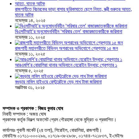
রাজশাহীতে বিচারকের ভাড়া বাসায় ছুরিকাঘাতে ছেলে নিহত, স্ত্রী গুরুতর আহত,
ঘাতক আটক
নভেম্বর ১৪, ২০২৫
বিএসটিআই’র অনুমোদনবিহীন ‘সরিষার তেল’ বাজারজাতকারীকে জরিমানা
নভেম্বর ১১, ২০২৫
রাজশাহী মহানগরীতে বিভিন্ন অপরাধের অভিযোগে গ্রেপ্তার ১৫ জন
নভেম্বর ১১, ২০২৫
আরএমপি’র বোয়ালিয়া থানার অভিযানে হেরোইন উদ্ধার; গ্রেপ্তার ১
নভেম্বর ৫, ২০২৫
বগুড়ায় নাবিল হাইওয়ে রেস্টুরেন্টকে দেড় লাখ টাকা জরিমানা
অক্টোবর ৩১, ২০২৫
সম্পাদক ও প্রকাশক : বিজয় কুমার ঘোষ
নিবাহী সম্পাদক : অজয় ঘোষ
প্রকাশক কর্তৃক বিকল্প অফসেট প্রেস গৌরহাঙ্গা থেকে মুদ্রিত ও প্রকাশিত।
কার্যালয়ঃ পূবালী মার্কেট (২য় তলা), শিরোইল, বোয়ালিয়া, রাজশাহী।
মোবাইলঃ ০১৭১১-০০০২৯৬, ০১৭১৯-৩৮২৯৩৮, ০১৭৪৪-৭২১৮৩৭, ই-মেইলঃ