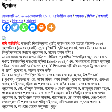
উন্মোচন
ফেব্রুয়ারি ২৩, ২০২৫
ফেব্রুয়ারি ২৩, ২০২৫
নির্বাচিত খবর
/
মহানগর
/
মিডিয়া
/
রাজশাহী
বিভাগ
/
শিক্ষাঙ্গান
/
সারাদেশ
রাবি প্রতিনিধি:
রাজশাহী বিশ্ববিদ্যালয় (রাবি) ক্যাম্পাসে শুরু হয়েছে বইমেলা-২০২৫।
বৃহস্পতিবার (২০ ফেব্রুয়ারি) দুপুরে বুদ্ধিজীবী স্মৃতি চত্ত্বরে এই মেলার উদ্বোধন করেন
বিশ্ববিদ্যালয়ের উপাচার্য প্রফেসর ড. সালেহ হাসান নকীব।
এসময় সরদার আবদুর রহমান রচিত ও ‘ঐতিহ্য’ প্রকাশিত “গণতান্ত্রিক আন্দোলনের সাত
দশক: ইসলামপন্থি দলগুলোর ভূমিকা (১৯৫৪-২০২৪)” এবং “বাংলাদেশের নির্বাচন ব্যবস্থা
: তিন দশকের চালচিত্র (১৯৭৩-২০২৪)” শিরোনামের দুটি বইয়ের মেড়ক উন্মোচন করেন
উপাচার্য প্রফেসর ড. সালেহ হাসান নকীব।
উদ্বোধন অনুষ্ঠানে উপস্থিত ছিলেন, লেখক সরদার আবদুর রহমান, উপ-উপাচার্য
(প্রশাসন) প্রফেসর ড. মো. মাঈন উদ্দিন, পদার্থ বিজ্ঞানী প্রফেসর ইমেরিটাস ড. একেএম
আজহারুল ইসলাম, ট্রেজারার প্রফেসর ড. মো. মতিয়ার রহমান, লেখক ও গবেষক
প্রফেসর ড. মো. শফিকুল ইসলাম, গবেষক ও লেখক প্রফেসর ড. মাহফুজুর রহমান আখন্দ,
গবেষক ও লেখক প্রফেসর ড. মো. সেতাউর রহমান, রাবি রেজিস্ট্রার গবেষক ও লেখক
প্রফেসর ড. ইফতিখারুল আলম মাসউদ, প্রফেসর ড. মো. কামাল উদ্দিন, শের-ই-বাংলা
হলের প্রভোস্ট প্রফেসর মো: শরীফুল ইসলাম, রাবি জনসংযোগ দপ্তরের প্রশাসক
প্রফেসর ড. আখতার হোসেন মজুমদার প্রমুখ।