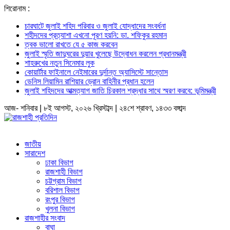
শিরোনাম :
চারঘাটে জুলাই শহিদ পরিবার ও জুলাই যোদ্ধাদের সংবর্ধনা
শহীদদের প্রত্যাশা এখনো পূরণ হয়নি: ডা. শফিকুর রহমান
ত্বক ভালো রাখতে যে ৫ কাজ করবেন
জুলাই স্মৃতি জাদুঘরের দুয়ার খুলেছে উদ্বোধন করলেন প্রধানমন্ত্রী
শাহরুখের নতুন সিনেমার লুক
কোয়ার্টার ফাইনালে নেইমারের দুর্দান্ত অ্যাসিস্টে সান্তোস
ডেনিস লিয়ামিন রাশিয়ার ড্রোন বাহিনীর প্রধান হলেন
জুলাই শহিদদের আত্মত্যাগ জাতি চিরকাল শ্রদ্ধার সাথে স্মরণ করবে: ভূমিমন্ত্রী
আজ- শনিবার | ৮ই আগস্ট, ২০২৬ খ্রিস্টাব্দ | ২৪শে শ্রাবণ, ১৪৩৩ বঙ্গাব্দ
জাতীয়
সারাদেশ
ঢাকা বিভাগ
রাজশাহী বিভাগ
চট্টগ্রাম বিভাগ
বরিশাল বিভাগ
রংপুর বিভাগ
খুলনা বিভাগ
রাজশাহীর সংবাদ
বাঘা