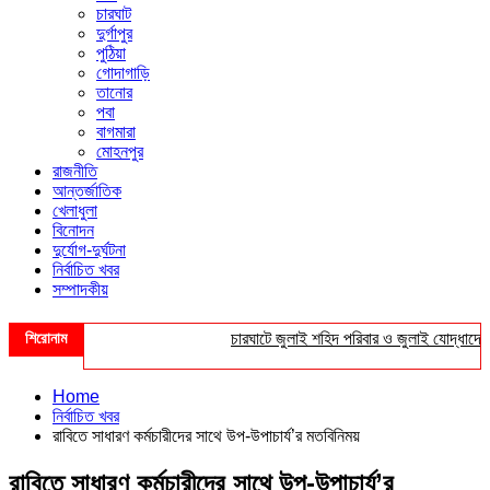
চারঘাট
দুর্গাপুর
পুঠিয়া
গোদাগাড়ি
তানোর
পবা
বাগমারা
মোহনপুর
রাজনীতি
আন্তর্জাতিক
খেলাধুলা
বিনোদন
দুর্যোগ-দুর্ঘটনা
নির্বাচিত খবর
সম্পাদকীয়
শিরোনাম
চারঘাটে জুলাই শহিদ পরিবার ও জুলাই যোদ্ধাদের সংব
Home
নির্বাচিত খবর
রাবিতে সাধারণ কর্মচারীদের সাথে উপ-উপাচার্য’র মতবিনিময়
রাবিতে সাধারণ কর্মচারীদের সাথে উপ-উপাচার্য’র