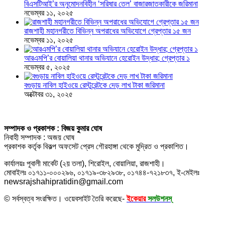
বিএসটিআই’র অনুমোদনবিহীন ‘সরিষার তেল’ বাজারজাতকারীকে জরিমানা
নভেম্বর ১১, ২০২৫
রাজশাহী মহানগরীতে বিভিন্ন অপরাধের অভিযোগে গ্রেপ্তার ১৫ জন
নভেম্বর ১১, ২০২৫
আরএমপি’র বোয়ালিয়া থানার অভিযানে হেরোইন উদ্ধার; গ্রেপ্তার ১
নভেম্বর ৫, ২০২৫
বগুড়ায় নাবিল হাইওয়ে রেস্টুরেন্টকে দেড় লাখ টাকা জরিমানা
অক্টোবর ৩১, ২০২৫
সম্পাদক ও প্রকাশক : বিজয় কুমার ঘোষ
নিবাহী সম্পাদক : অজয় ঘোষ
প্রকাশক কর্তৃক বিকল্প অফসেট প্রেস গৌরহাঙ্গা থেকে মুদ্রিত ও প্রকাশিত।
কার্যালয়ঃ পূবালী মার্কেট (২য় তলা), শিরোইল, বোয়ালিয়া, রাজশাহী।
মোবাইলঃ ০১৭১১-০০০২৯৬, ০১৭১৯-৩৮২৯৩৮, ০১৭৪৪-৭২১৮৩৭, ই-মেইলঃ
newsrajshahipratidin@gmail.com
© সর্বস্বত্ব সংরক্ষিত। ওয়েবসাইট তৈরি করেছে-
ইকেয়ার
সলউশনস্