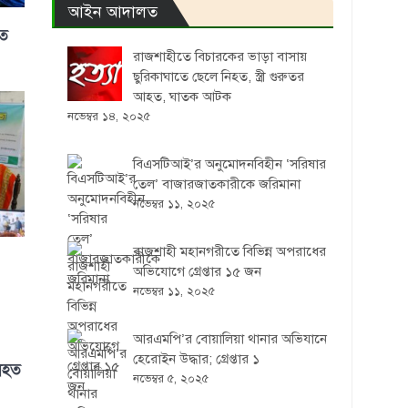
আইন আদালত
িত
রাজশাহীতে বিচারকের ভাড়া বাসায়
ছুরিকাঘাতে ছেলে নিহত, স্ত্রী গুরুতর
আহত, ঘাতক আটক
নভেম্বর ১৪, ২০২৫
বিএসটিআই’র অনুমোদনবিহীন ‘সরিষার
তেল’ বাজারজাতকারীকে জরিমানা
নভেম্বর ১১, ২০২৫
রাজশাহী মহানগরীতে বিভিন্ন অপরাধের
অভিযোগে গ্রেপ্তার ১৫ জন
নভেম্বর ১১, ২০২৫
আরএমপি’র বোয়ালিয়া থানার অভিযানে
হেরোইন উদ্ধার; গ্রেপ্তার ১
নিহত
নভেম্বর ৫, ২০২৫