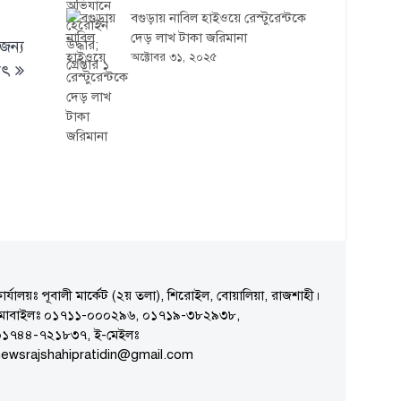
বগুড়ায় নাবিল হাইওয়ে রেস্টুরেন্টকে
দেড় লাখ টাকা জরিমানা
জন্য
অক্টোবর ৩১, ২০২৫
াৎ
ার্যালয়ঃ পূবালী মার্কেট (২য় তলা), শিরোইল, বোয়ালিয়া, রাজশাহী।
মোবাইলঃ ০১৭১১-০০০২৯৬, ০১৭১৯-৩৮২৯৩৮,
০১৭৪৪-৭২১৮৩৭, ই-মেইলঃ
ewsrajshahipratidin@gmail.com