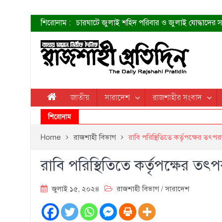
শিরোনাম :
চারঘাটে জুলাই শহিদ পরিবার ও জুলাই যোদ্ধাদের সং
শহীদদের প্রত্যাশা এখনো পূরণ হয়নি: ডা. শফিকুর 
ত্বক ভালো রাখতে যে ৫ কাজ করবেন
জুলাই স্মৃতি জাদুঘরের দুয়ার খুলেছে উদ্বোধন করলেন প
শাহরুখের নতুন সিনেমার লুক
কোয়ার্টার ফাইনালে নেইমারের দুর্দান্ত অ্যাসিস্টে সান্
ডেনিস লিয়ামিন রাশিয়ার ড্রোন বাহিনীর প্রধান হলেন
জাতীয়
সারাদেশ
রাজশাহীর সংবাদ
জুলাই শহিদদের আত্মত্যাগ জাতি চিরকাল শ্রদ্ধার সাথে
শিরোনাম
Home
রাজশাহী বিভাগ
রাবি পরিস্থিতিতে কর্তৃপক্ষের তৎপ
রাবি পরিস্থিতিতে কর্তৃপক্ষের তৎ
জুলাই ১৫, ২০২৪
রাজশাহী বিভাগ
/
সারাদেশ