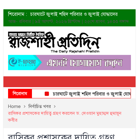
শিরোনাম :
চারঘাটে জুলাই শহিদ পরিবার ও জুলাই যোদ্ধাদের
সংবর্ধনা
আজ- রবিবার | ৯ই আগস্ট, ২০২৬ খ্রিস্টাব্দ | ২৫শে শ্রাবণ, ১৪৩৩ বঙ্গাব্দ
শহীদদের প্রত্যাশা এখনো পূরণ হয়নি: ডা. শফিকুর রহমান
ত্বক ভালো রাখতে যে ৫ কাজ করবেন
জুলাই স্মৃতি জাদুঘরের দুয়ার খুলেছে উদ্বোধন করলেন
প্রধানমন্ত্রী
শাহরুখের নতুন সিনেমার লুক
কোয়ার্টার ফাইনালে নেইমারের দুর্দান্ত অ্যাসিস্টে সান্তোস
ডেনিস লিয়ামিন রাশিয়ার ড্রোন বাহিনীর প্রধান হলেন
জুলাই শহিদদের আত্মত্যাগ জাতি চিরকাল শ্রদ্ধার সাথে
স্মরণ করবে: ভূমিমন্ত্রী
শিরোনাম
চারঘাটে জুলাই শহিদ পরিবার ও জুলাই যোদ্ধাদের সংবর
Home
নির্বাচিত খবর
রাসিকর প্রশাসকের দায়িত্ব গ্রহণ করলেন ড. দেওয়ান মুহাম্মদ হুমায়ূন
কবীর
রাসিকর প্রশাসকের দায়িত্ব গ্রহণ