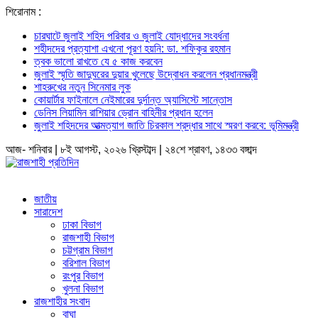
শিরোনাম :
চারঘাটে জুলাই শহিদ পরিবার ও জুলাই যোদ্ধাদের সংবর্ধনা
শহীদদের প্রত্যাশা এখনো পূরণ হয়নি: ডা. শফিকুর রহমান
ত্বক ভালো রাখতে যে ৫ কাজ করবেন
জুলাই স্মৃতি জাদুঘরের দুয়ার খুলেছে উদ্বোধন করলেন প্রধানমন্ত্রী
শাহরুখের নতুন সিনেমার লুক
কোয়ার্টার ফাইনালে নেইমারের দুর্দান্ত অ্যাসিস্টে সান্তোস
ডেনিস লিয়ামিন রাশিয়ার ড্রোন বাহিনীর প্রধান হলেন
জুলাই শহিদদের আত্মত্যাগ জাতি চিরকাল শ্রদ্ধার সাথে স্মরণ করবে: ভূমিমন্ত্রী
আজ- শনিবার | ৮ই আগস্ট, ২০২৬ খ্রিস্টাব্দ | ২৪শে শ্রাবণ, ১৪৩৩ বঙ্গাব্দ
জাতীয়
সারাদেশ
ঢাকা বিভাগ
রাজশাহী বিভাগ
চট্টগ্রাম বিভাগ
বরিশাল বিভাগ
রংপুর বিভাগ
খুলনা বিভাগ
রাজশাহীর সংবাদ
বাঘা