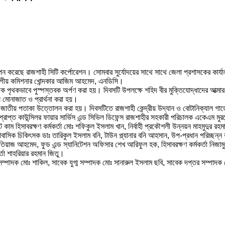
ন করেছে রাজশাহী সিটি কর্পোরেশন। সোমবার সুর্যোদয়ের সাথে সাথে জেলা প্রশাসকের কার্যাল
 বিভাগীয় কমিশনার খোন্দকার আজিম আহমেদ, এনডিসি।
পৃথক পৃথকভাবে পুস্পস্তবক অর্পণ করা হয়। দিবসটি উপলক্ষে শহিদ বীর মুক্তিযোদ্ধাদের আত্মার 
ষ মোনাজাত ও প্রার্থনা করা হয়।
ূহে জাতীয় পতাকা উত্তোলন করা হয়। দিবসটিতে রাজশাহী কেন্দ্রীয় উদ্যান ও বোটানিক্যাল গার্ডে
প্ত কাউন্সিলর ফায়ার সার্ভিস এন্ড সিভিল ডিফেন্স রাজশাহীর সহকারী পরিচালক একেএম মুরশেদ,
হিসাবরক্ষণ কর্মকর্তা মোঃ শফিকুল ইসলাম খান, নির্বাহী প্রকৌশলী উন্নয়ন মাহমুদুর রহমান, ন
বাসিক চিকিৎসক ডাঃ তারিকুল ইসলাম বনি, টাউন প্ল্যানার বনি আহসান, উপ-প্রধান পরিচ্ছন্ন কর্ম
 ইমতিয়াজ আহমেদ, ফুড এন্ড স্যানিটেশন অফিসার শেখ আরিফুল হক, হিসাবরক্ষণ কর্মকর্তা নিজা
র্তা শাহরিয়ার রহমান জিতু।
 সম্পাদক মোঃ শাকিল, সাবেক যুগ্ম সম্পাদক মোঃ সানারুল ইসলাম ছবি, সাবেক দপ্তর সম্পাদক 