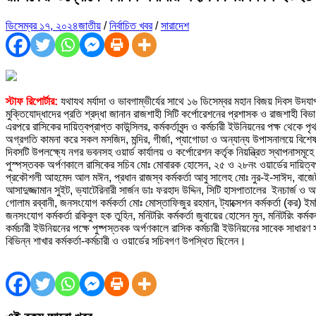
ডিসেম্বর ১৭, ২০২৪
জাতীয়
/
নির্বাচিত খবর
/
সারাদেশ
স্টাফ রিপোর্টার:
যথাযথ মর্যাদা ও ভাবগাম্ভীর্যের সাথে ১৬ ডিসেম্বর মহান বিজয় দিবস উদযাপ
মুক্তিযোদ্ধাদের প্রতি শ্রদ্ধা জানান রাজশাহী সিটি কর্পোরেশনের প্রশাসক ও রাজশাহী
এরপরে রাসিকের দায়িত্বপ্রাপ্ত কাউন্সিলর, কর্মকর্তাবৃন্দ ও কর্মচারী ইউনিয়নের পক্ষ থেকে 
অগ্রগতি কামনা করে সকল মসজিদ, মন্দির, গীর্জা, প্যাগোডা ও অন্যান্য উপাসনালয়ে বিশে
দিবসটি উপলক্ষ্যে নগর ভবনসহ ওয়ার্ড কার্যালয় ও কর্পোরেশন কর্তৃক নিয়ন্ত্রিত স্থাপনাসম
পুস্পস্তবক অর্পণকালে রাসিকের সচিব মোঃ মোবারক হোসেন, ২৫ ও ২৮নং ওয়ার্ডের দায়িত্বপ্রা
প্রকৌশলী আহমেদ আল মঈন, প্রধান রাজস্ব কর্মকর্তা আবু সালেহ মোঃ নুর-ই-সাঈদ, বাজেট কাম 
আসাদুজ্জামান সুইট, ভ্যাটেরিনারী সার্জন ডাঃ ফরহাদ উদ্দিন, সিটি হাসপাতালের ইনচার্জ ও আ
গোলাম রব্বানী, জনসংযোগ কর্মকর্তা মোঃ মোস্তাফিজুর রহমান, ট্যাক্সেশন কর্মকর্তা (কর)
জনসংযোগ কর্মকর্তা রকিবুল হক তুহিন, মনিটরিং কর্মকর্তা জুবায়ের হোসেন মুন, মনিটরিং কর্মক
কর্মচারী ইউনিয়নের পক্ষে পুষ্পস্তবক অর্পণকালে রাসিক কর্মচারী ইউনিয়নের সাবেক সাধারণ
বিভিন্ন শাখার কর্মকর্তা-কর্মচারী ও ওয়ার্ডের সচিবগণ উপস্থিত ছিলেন।