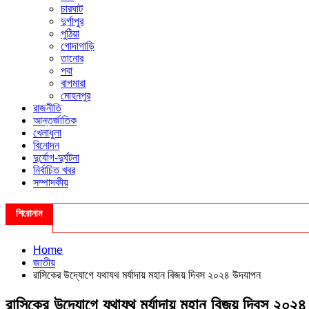
চারঘাট
দুর্গাপুর
পুঠিয়া
গোদাগাড়ি
তানোর
পবা
বাগমারা
মোহনপুর
রাজনীতি
আন্তর্জাতিক
খেলাধুলা
বিনোদন
দুর্যোগ-দুর্ঘটনা
নির্বাচিত খবর
সম্পাদকীয়
শিরোনাম
Home
জাতীয়
রাসিকের উদ্যোগে যথাযথ মর্যাদায় মহান বিজয় দিবস ২০২৪ উদযাপন
রাসিকের উদ্যোগে যথাযথ মর্যাদায় মহান বিজয় দিবস ২০২