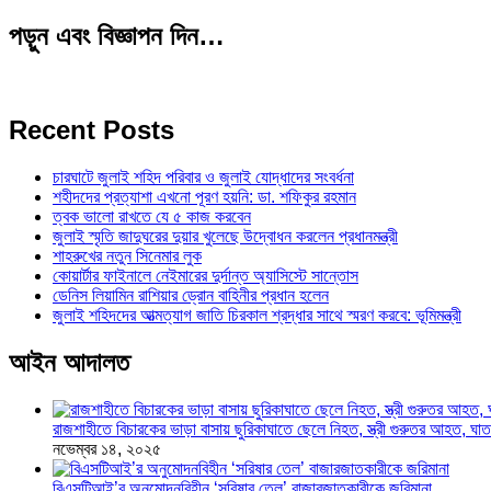
পড়ুন এবং বিজ্ঞাপন দিন…
Recent Posts
চারঘাটে জুলাই শহিদ পরিবার ও জুলাই যোদ্ধাদের সংবর্ধনা
শহীদদের প্রত্যাশা এখনো পূরণ হয়নি: ডা. শফিকুর রহমান
ত্বক ভালো রাখতে যে ৫ কাজ করবেন
জুলাই স্মৃতি জাদুঘরের দুয়ার খুলেছে উদ্বোধন করলেন প্রধানমন্ত্রী
শাহরুখের নতুন সিনেমার লুক
কোয়ার্টার ফাইনালে নেইমারের দুর্দান্ত অ্যাসিস্টে সান্তোস
ডেনিস লিয়ামিন রাশিয়ার ড্রোন বাহিনীর প্রধান হলেন
জুলাই শহিদদের আত্মত্যাগ জাতি চিরকাল শ্রদ্ধার সাথে স্মরণ করবে: ভূমিমন্ত্রী
আইন আদালত
রাজশাহীতে বিচারকের ভাড়া বাসায় ছুরিকাঘাতে ছেলে নিহত, স্ত্রী গুরুতর আহত, 
নভেম্বর ১৪, ২০২৫
বিএসটিআই’র অনুমোদনবিহীন ‘সরিষার তেল’ বাজারজাতকারীকে জরিমানা