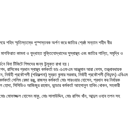
য়ে শহিদ স্মৃতিস্তম্ভে পুস্পস্তবক অর্পণ করে জাতির শ্রেষ্ঠ সন্তান শহীদ বীর
মাগফিরাত কামনা ও যুদ্ধাহত মুক্তিযোদ্ধাদের সুস্বাস্থ্য এবং জাতির শান্তি, সমৃদ্ধি ও
নে বিনা টিকিটে শিশুদের জন্য উন্মুক্ত রাখা হয়।
 রাসিকের প্রধান স্বাস্থ্য কর্মকর্তা ডাঃ এএফএম আঞ্জুমান আরা বেগম, তত্ত্বাবধায়ক
ির্বাহী প্রকৌশলী (পরিকল্পনা) সুব্রত কুমার সরকার, নির্বাহী প্রকৌশলী (বিদ্যুৎ) এবিএম
কর্তা সেলিম রেজা রঞ্জু, রাজস্ব কর্মকর্তা মোঃ সারওয়ার হোসেন, প্রধান কর নির্ধারক
মুল হোদা, সিসিডিও আজিজুর রহমান, ভান্ডার কর্মকর্তা আহসানুল হাবিব খোকন, সহকারী
মোঃ মোফাজ্জল হোসেন মাকু, মোঃ সালাউদ্দিন, মোঃ রাশিদ খাঁন, আব্দুল ওহাব তপন সহ