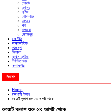
চারঘাট
দুর্গাপুর
পুঠিয়া
গোদাগাড়ি
তানোর
পবা
বাগমারা
মোহনপুর
রাজনীতি
আন্তর্জাতিক
খেলাধুলা
বিনোদন
দুর্যোগ-দুর্ঘটনা
নির্বাচিত খবর
সম্পাদকীয়
শিরোনাম
Home
রাজশাহী বিভাগ
রুয়েটে ক্লাশ শুরু ২৪ আগষ্ট থেকে
রুয়েটে ক্লাশ শুরু ২৪ আগষ্ট থেকে