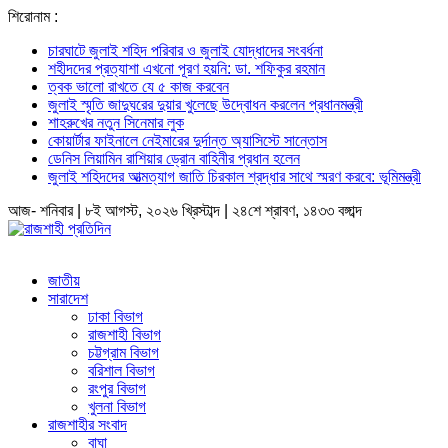
শিরোনাম :
চারঘাটে জুলাই শহিদ পরিবার ও জুলাই যোদ্ধাদের সংবর্ধনা
শহীদদের প্রত্যাশা এখনো পূরণ হয়নি: ডা. শফিকুর রহমান
ত্বক ভালো রাখতে যে ৫ কাজ করবেন
জুলাই স্মৃতি জাদুঘরের দুয়ার খুলেছে উদ্বোধন করলেন প্রধানমন্ত্রী
শাহরুখের নতুন সিনেমার লুক
কোয়ার্টার ফাইনালে নেইমারের দুর্দান্ত অ্যাসিস্টে সান্তোস
ডেনিস লিয়ামিন রাশিয়ার ড্রোন বাহিনীর প্রধান হলেন
জুলাই শহিদদের আত্মত্যাগ জাতি চিরকাল শ্রদ্ধার সাথে স্মরণ করবে: ভূমিমন্ত্রী
আজ- শনিবার | ৮ই আগস্ট, ২০২৬ খ্রিস্টাব্দ | ২৪শে শ্রাবণ, ১৪৩৩ বঙ্গাব্দ
জাতীয়
সারাদেশ
ঢাকা বিভাগ
রাজশাহী বিভাগ
চট্টগ্রাম বিভাগ
বরিশাল বিভাগ
রংপুর বিভাগ
খুলনা বিভাগ
রাজশাহীর সংবাদ
বাঘা