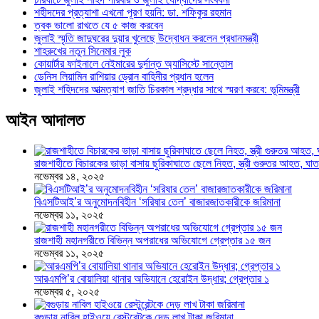
শহীদদের প্রত্যাশা এখনো পূরণ হয়নি: ডা. শফিকুর রহমান
ত্বক ভালো রাখতে যে ৫ কাজ করবেন
জুলাই স্মৃতি জাদুঘরের দুয়ার খুলেছে উদ্বোধন করলেন প্রধানমন্ত্রী
শাহরুখের নতুন সিনেমার লুক
কোয়ার্টার ফাইনালে নেইমারের দুর্দান্ত অ্যাসিস্টে সান্তোস
ডেনিস লিয়ামিন রাশিয়ার ড্রোন বাহিনীর প্রধান হলেন
জুলাই শহিদদের আত্মত্যাগ জাতি চিরকাল শ্রদ্ধার সাথে স্মরণ করবে: ভূমিমন্ত্রী
আইন আদালত
রাজশাহীতে বিচারকের ভাড়া বাসায় ছুরিকাঘাতে ছেলে নিহত, স্ত্রী গুরুতর আহত, 
নভেম্বর ১৪, ২০২৫
বিএসটিআই’র অনুমোদনবিহীন ‘সরিষার তেল’ বাজারজাতকারীকে জরিমানা
নভেম্বর ১১, ২০২৫
রাজশাহী মহানগরীতে বিভিন্ন অপরাধের অভিযোগে গ্রেপ্তার ১৫ জন
নভেম্বর ১১, ২০২৫
আরএমপি’র বোয়ালিয়া থানার অভিযানে হেরোইন উদ্ধার; গ্রেপ্তার ১
নভেম্বর ৫, ২০২৫
বগুড়ায় নাবিল হাইওয়ে রেস্টুরেন্টকে দেড় লাখ টাকা জরিমানা