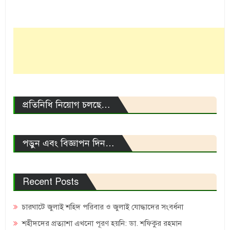
প্রতিনিধি নিয়োগ চলছে…
পড়ুন এবং বিজ্ঞাপন দিন…
Recent Posts
চারঘাটে জুলাই শহিদ পরিবার ও জুলাই যোদ্ধাদের সংবর্ধনা
শহীদদের প্রত্যাশা এখনো পূরণ হয়নি: ডা. শফিকুর রহমান