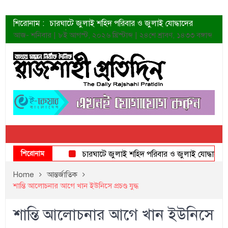
শিরোনাম :
চারঘাটে জুলাই শহিদ পরিবার ও জুলাই যোদ্ধাদের
সংবর্ধনা
আজ- শনিবার | ৮ই আগস্ট, ২০২৬ খ্রিস্টাব্দ | ২৪শে শ্রাবণ, ১৪৩৩ বঙ্গাব্দ
শহীদদের প্রত্যাশা এখনো পূরণ হয়নি: ডা. শফিকুর রহমান
ত্বক ভালো রাখতে যে ৫ কাজ করবেন
জুলাই স্মৃতি জাদুঘরের দুয়ার খুলেছে উদ্বোধন করলেন
প্রধানমন্ত্রী
শাহরুখের নতুন সিনেমার লুক
কোয়ার্টার ফাইনালে নেইমারের দুর্দান্ত অ্যাসিস্টে সান্তোস
ডেনিস লিয়ামিন রাশিয়ার ড্রোন বাহিনীর প্রধান হলেন
জুলাই শহিদদের আত্মত্যাগ জাতি চিরকাল শ্রদ্ধার সাথে
স্মরণ করবে: ভূমিমন্ত্রী
শিরোনাম
চারঘাটে জুলাই শহিদ পরিবার ও জুলাই যোদ্ধাদের সংবর্
Home
আন্তর্জাতিক
শান্তি আলোচনার আগে খান ইউনিসে প্রচণ্ড যুদ্ধ
শান্তি আলোচনার আগে খান ইউনিসে