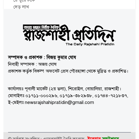
সম্পাদক ও প্রকাশক : বিজয় কুমার ঘোষ
নিবাহী সম্পাদক : অজয় ঘোষ
প্রকাশক কর্তৃক বিকল্প অফসেট প্রেস গৌরহাঙ্গা থেকে মুদ্রিত ও প্রকাশিত।
কার্যালয়ঃ পূবালী মার্কেট (২য় তলা), শিরোইল, বোয়ালিয়া, রাজশাহী।
মোবাইলঃ ০১৭১১-০০০২৯৬, ০১৭১৯-৩৮২৯৩৮, ০১৭৪৪-৭২১৮৩৭,
ই-মেইলঃ newsrajshahipratidin@gmail.com
ইকেয়ার
সলউশনস্
© সর্বস্বত্ব সংরক্ষিত। ওয়েবসাইট তৈরি করেছে-