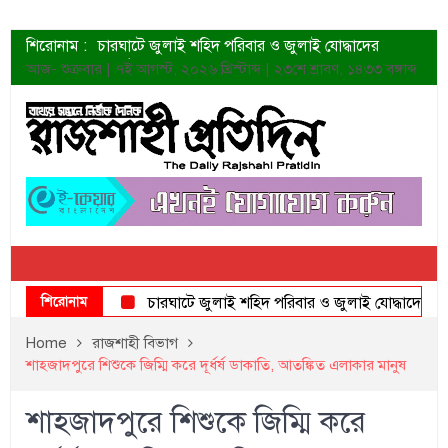
শিরোনাম :
চারঘাটে জুলাই শহিদ পরিবার ও জুলাই যোদ্ধাদের
সংবর্ধনা
আজ- শুক্রবার | ৭ই আগস্ট, ২০২৬ খ্রিস্টাব্দ | ২৩শে শ্রাবণ, ১৪৩৩ বঙ্গাব্দ
শহীদদের প্রত্যাশা এখনো পূরণ হয়নি: ডা. শফিকুর রহমান
ত্বক ভালো রাখতে যে ৫ কাজ করবেন
জুলাই স্মৃতি জাদুঘরের দুয়ার খুলেছে উদ্বোধন করলেন
প্রধানমন্ত্রী
শাহরুখের নতুন সিনেমার লুক
কোয়ার্টার ফাইনালে নেইমারের দুর্দান্ত অ্যাসিস্টে সান্তোস
ডেনিস লিয়ামিন রাশিয়ার ড্রোন বাহিনীর প্রধান হলেন
জুলাই শহিদদের আত্মত্যাগ জাতি চিরকাল শ্রদ্ধার সাথে
স্মরণ করবে: ভূমিমন্ত্রী
শিরোনাম
চারঘাটে জুলাই শহিদ পরিবার ও জুলাই যোদ্ধাদের সংবর্ধনা
Home
রাজশাহী বিভাগ
শাহজাদপুরে শিশুকে জিম্মি করে দূর্ধর্ষ ডাকাতি, আতঙ্কিত এলাকার মানুষ
শাহজাদপুরে শিশুকে জিম্মি করে