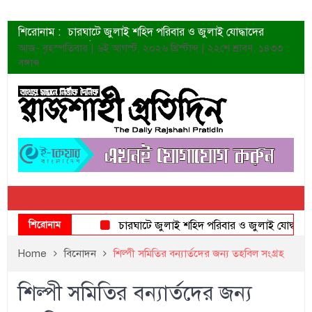
শিরোনাম :
চারঘাটে জুলাই শহিদ পরিবার ও জুলাই যোদ্ধাদের
সংবর্ধনা
আজ- বৃহস্পতিবার | ৬ই আগস্ট, ২০২৬ খ্রিস্টাব্দ | ২২শে শ্রাবণ, ১৪৩৩
শহীদদের প্রত্যাশা এখনো পূরণ হয়নি: ডা. শফিকুর রহমান
বঙ্গাব্দ
ত্বক ভালো রাখতে যে ৫ কাজ করবেন
জুলাই স্মৃতি জাদুঘরের দুয়ার খুলেছে উদ্বোধন করলেন
প্রধানমন্ত্রী
শাহরুখের নতুন সিনেমার লুক
কোয়ার্টার ফাইনালে নেইমারের দুর্দান্ত অ্যাসিস্টে সান্তোস
ডেনিস লিয়ামিন রাশিয়ার ড্রোন বাহিনীর প্রধান হলেন
জুলাই শহিদদের আত্মত্যাগ জাতি চিরকাল শ্রদ্ধার সাথে
স্মরণ করবে: ভূমিমন্ত্রী
শিরোনাম
চারঘাটে জুলাই শহিদ পরিবার ও জুলাই যোদ্ধাদের সংবর
Home
বিনোদন
শিল্পী সমিতির বন্যার্তদের জন্য তহবিল সংগ্রহ
শিল্পী সমিতির বন্যার্তদের জন্য