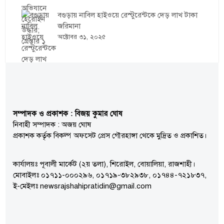
বগুড়ায় নাবিল হাইওয়ে রেস্টুরেন্টকে দেড় লাখ টাকা
জরিমানা
অক্টোবর ৩১, ২০২৫
সম্পাদক ও প্রকাশক : বিজয় কুমার ঘোষ
নিবাহী সম্পাদক : অজয় ঘোষ
প্রকাশক কর্তৃক বিকল্প অফসেট প্রেস গৌরহাঙ্গা থেকে মুদ্রিত ও প্রকাশিত।
কার্যালয়ঃ পূবালী মার্কেট (২য় তলা), শিরোইল, বোয়ালিয়া, রাজশাহী।
মোবাইলঃ ০১৭১১-০০০২৯৬, ০১৭১৯-৩৮২৯৩৮, ০১৭৪৪-৭২১৮৩৭,
ই-মেইলঃ newsrajshahipratidin@gmail.com