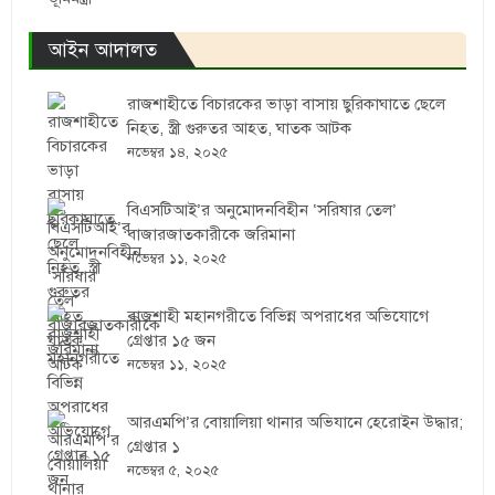
আইন আদালত
রাজশাহীতে বিচারকের ভাড়া বাসায় ছুরিকাঘাতে ছেলে
নিহত, স্ত্রী গুরুতর আহত, ঘাতক আটক
নভেম্বর ১৪, ২০২৫
বিএসটিআই’র অনুমোদনবিহীন ‘সরিষার তেল’
বাজারজাতকারীকে জরিমানা
নভেম্বর ১১, ২০২৫
রাজশাহী মহানগরীতে বিভিন্ন অপরাধের অভিযোগে
গ্রেপ্তার ১৫ জন
নভেম্বর ১১, ২০২৫
আরএমপি’র বোয়ালিয়া থানার অভিযানে হেরোইন উদ্ধার;
গ্রেপ্তার ১
নভেম্বর ৫, ২০২৫