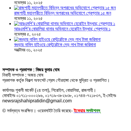
নভেম্বর ১১, ২০২৫
রাজশাহী মহানগরীতে বিভিন্ন অপরাধের অভিযোগে গ্রেপ্তার ১৫ জন
নভেম্বর ১১, ২০২৫
আরএমপি’র বোয়ালিয়া থানার অভিযানে হেরোইন উদ্ধার; গ্রেপ্তার ১
নভেম্বর ৫, ২০২৫
বগুড়ায় নাবিল হাইওয়ে রেস্টুরেন্টকে দেড় লাখ টাকা জরিমানা
অক্টোবর ৩১, ২০২৫
সম্পাদক ও প্রকাশক : বিজয় কুমার ঘোষ
নিবাহী সম্পাদক : অজয় ঘোষ
প্রকাশক কর্তৃক বিকল্প অফসেট প্রেস গৌরহাঙ্গা থেকে মুদ্রিত ও প্রকাশিত।
কার্যালয়ঃ পূবালী মার্কেট (২য় তলা), শিরোইল, বোয়ালিয়া, রাজশাহী।
মোবাইলঃ ০১৭১১-০০০২৯৬, ০১৭১৯-৩৮২৯৩৮, ০১৭৪৪-৭২১৮৩৭, ই-মেইলঃ
newsrajshahipratidin@gmail.com
© সর্বস্বত্ব সংরক্ষিত। ওয়েবসাইট তৈরি করেছে-
ইকেয়ার
সলউশনস্