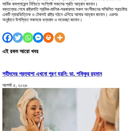
সার্বিক কমপ্লায়েন্স নিশ্চিতে সংশ্লিষ্ট সকলের প্রতি আহ্বান জানান।
বক্তব্যের শেষে রাষ্ট্রপতি শ্রমিক-মালিক-সরকারসহ সকল অংশীজনের সম্মিলিত প্রচেষ্টায়
একটি ন্যায়ভিত্তিক ও টেকসই রাষ্ট্র গঠনে এগিয়ে আসার আহ্বান জানান। এরপর
অনুষ্ঠানে উপস্থিত সকলকে ধন্যবাদ ও শুভেচ্ছা জানান।
এই রকম আরো খবর
শহীদদের প্রত্যাশা এখনো পূরণ হয়নি: ডা. শফিকুর রহমান
আগস্ট ৫, ২০২৬