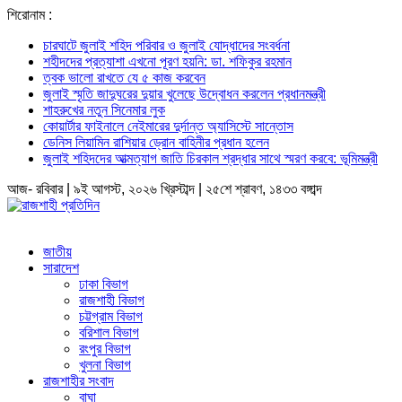
শিরোনাম :
চারঘাটে জুলাই শহিদ পরিবার ও জুলাই যোদ্ধাদের সংবর্ধনা
শহীদদের প্রত্যাশা এখনো পূরণ হয়নি: ডা. শফিকুর রহমান
ত্বক ভালো রাখতে যে ৫ কাজ করবেন
জুলাই স্মৃতি জাদুঘরের দুয়ার খুলেছে উদ্বোধন করলেন প্রধানমন্ত্রী
শাহরুখের নতুন সিনেমার লুক
কোয়ার্টার ফাইনালে নেইমারের দুর্দান্ত অ্যাসিস্টে সান্তোস
ডেনিস লিয়ামিন রাশিয়ার ড্রোন বাহিনীর প্রধান হলেন
জুলাই শহিদদের আত্মত্যাগ জাতি চিরকাল শ্রদ্ধার সাথে স্মরণ করবে: ভূমিমন্ত্রী
আজ- রবিবার | ৯ই আগস্ট, ২০২৬ খ্রিস্টাব্দ | ২৫শে শ্রাবণ, ১৪৩৩ বঙ্গাব্দ
জাতীয়
সারাদেশ
ঢাকা বিভাগ
রাজশাহী বিভাগ
চট্টগ্রাম বিভাগ
বরিশাল বিভাগ
রংপুর বিভাগ
খুলনা বিভাগ
রাজশাহীর সংবাদ
বাঘা