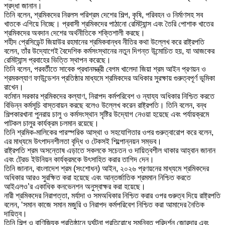
শ্রদ্ধা জানান।
তিনি বলেন, শ্রমিকদের নিরলস পরিশ্রম দেশের শিল্প, কৃষি, পরিবহন ও নির্মাণসহ সব
খাতকে এগিয়ে নিচ্ছে। প্রবাসী শ্রমিকদের পাঠানো রেমিট্যান্স এবং তৈরি পোশাক খাতের
শ্রমিকদের অবদান দেশের অর্থনীতিকে শক্তিশালী করছে।
শহীদ প্রেসিডেন্ট জিয়াউর রহমানের শ্রমিকবান্ধব নীতির কথা উল্লেখ করে রাষ্ট্রপতি
বলেন, তাঁর উদ্যোগেই বৈদেশিক কর্মসংস্থানের নতুন দিগন্ত উন্মোচিত হয়, যা আজকের
রেমিট্যান্স প্রবাহের ভিত্তি স্থাপন করেছে।
তিনি বলেন, পরবর্তীতে সাবেক প্রধানমন্ত্রী বেগম খালেদা জিয়া শ্রম আইন প্রণয়ন ও
শ্রমকল্যাণ ফাউন্ডেশন প্রতিষ্ঠার মাধ্যমে শ্রমিকদের অধিকার সুরক্ষায় গুরুত্বপূর্ণ ভূমিকা
রাখেন।
বর্তমান সরকার শ্রমিকদের কল্যাণ, নিরাপদ কর্মপরিবেশ ও ন্যায্য অধিকার নিশ্চিত করতে
বিভিন্ন কর্মসূচি বাস্তবায়ন করছে বলেও উল্লেখ করেন রাষ্ট্রপতি। তিনি বলেন, বন্ধ
শিল্পকারখানা পুনরায় চালু ও কর্মসংস্থান সৃষ্টির উদ্যোগ নেওয়া হয়েছে এবং পর্যায়ক্রমে
পাটকল চালুর কার্যক্রম চলমান রয়েছে।
তিনি শ্রমিক-মালিকের পারস্পরিক আস্থা ও সহযোগিতার ওপর গুরুত্বারোপ করে বলেন,
এর মাধ্যমে উৎপাদনশীলতা বৃদ্ধি ও টেকসই শিল্পোন্নয়ন সম্ভব।
রাষ্ট্রপতি শ্রম অসন্তোষ এড়াতে সকলকে সচেতন ও দায়িত্বশীল থাকার আহ্বান জানান
এবং ট্রেড ইউনিয়ন কার্যক্রমকে উৎসাহিত করার তাগিদ দেন।
তিনি জানান, বাংলাদেশ শ্রম (সংশোধন) আইন, ২০২৬ প্রণয়নের মাধ্যমে শ্রমিকদের
অধিকার আরও সুরক্ষিত করা হয়েছে এবং আন্তর্জাতিক শ্রমমান নিশ্চিত করতে
আইএলও’র একাধিক কনভেনশন অনুস্বাক্ষর করা হয়েছে।
নারী শ্রমিকদের নিরাপত্তা, মর্যাদা ও সমঅধিকার নিশ্চিত করার ওপর গুরুত্ব দিয়ে রাষ্ট্রপতি
বলেন, ‘সমান কাজে সমান মজুরি ও নিরাপদ কর্মপরিবেশ নিশ্চিত করা আমাদের নৈতিক
দায়িত্ব।
তিনি শিল্প ও বাণিজ্যিক প্রতিষ্ঠানে দুর্ঘটনা প্রতিরোধে সমন্বিত পরিদর্শন জোরদার এবং