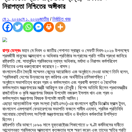
নিরাপত্তা নিশ্চিতের অঙ্গীকার
মে ১, ২০২৬
মে ১, ২০২৬
জাতীয়
/
নির্বাচিত খবর
রাপ্র ডেস্কঃ
মহান মে দিবস ও জাতীয় পেশাগত স্বাস্থ্য ও সেফটি দিবস-২০২৬ উপলক্ষ্যে
শ্রমজীবী মানুষের আত্মত্যাগ ও অধিকার প্রতিষ্ঠার সংগ্রামের প্রতি গভীর শ্রদ্ধা জানিয়ে
রাষ্ট্রপতি মো. সাহাবুদ্দিন শ্রমিকদের ন্যায্য অধিকার, মর্যাদা ও নিরাপদ কর্মপরিবেশ
নিশ্চিতের ওপর গুরুত্বারোপ করেছেন।- বাসস।
বাংলাদেশ-চীন মৈত্রী সম্মেলন কেন্দ্রে আয়োজিত এক অনুষ্ঠানে দেওয়া ভাষণে তিনি বলেন,
‘শ্রমিকরাই দেশের উন্নয়নের মূল কারিগর এবং অর্থনীতির চালিকাশক্তি।’
অনুষ্ঠানে সভাপতিত্ব করেন শ্রম ও কর্মসংস্থান এবং প্রবাসী কল্যাণ ও বৈদেশিক
কর্মসংস্থান মন্ত্রণালয়ের মন্ত্রী আরিফুল হক চৌধুরী। বিশেষ অতিথি ছিলেন প্রধানমন্ত্রীর
রাজনৈতিক ও কৃষি মন্ত্রণালয় বিষয়ক উপদেষ্টা নজরুল ইসলাম খান এবং শ্রম ও
কর্মসংস্থান মন্ত্রণালয় বিষয়ক উপদেষ্টা মাহদী আমিন।
এছাড়া আন্তর্জাতিক শ্রম সংস্থা (আইএলও)-এর বাংলাদেশ কান্ট্রি ডিরেক্টর ম্যাক্স টুনন,
বাংলাদেশ এমপ্লয়ার্স ফেডারেশনের সভাপতি ফজলে শামীম এহসান, শ্রমিক প্রতিনিধি
আনোয়ার হোসাইনসহ সংশ্লিষ্ট মন্ত্রণালয়ের সচিব ও ঊর্ধ্বতন কর্মকর্তারা উপস্থিত
ছিলেন।
রাষ্ট্রপতি তাঁর ভাষণে ১৮৯৬ সালে যুক্তরাষ্ট্রের শিকাগোতে ৮ ঘণ্টা কর্মদিবসের দাবীতে
আন্দোলনরত শ্রমিকদের আত্মত্যাগ কৃতজ্ঞতার সঙ্গে স্মরণ করেন এবং তাদের স্মৃতির প্রতি