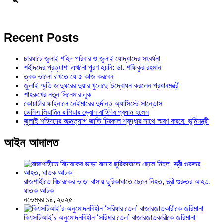
Recent Posts
চারঘাটে জুলাই শহিদ পরিবার ও জুলাই যোদ্ধাদের সংবর্ধনা
শহীদদের প্রত্যাশা এখনো পূরণ হয়নি: ডা. শফিকুর রহমান
ত্বক ভালো রাখতে যে ৫ কাজ করবেন
জুলাই স্মৃতি জাদুঘরের দুয়ার খুলেছে উদ্বোধন করলেন প্রধানমন্ত্রী
শাহরুখের নতুন সিনেমার লুক
কোয়ার্টার ফাইনালে নেইমারের দুর্দান্ত অ্যাসিস্টে সান্তোস
ডেনিস লিয়ামিন রাশিয়ার ড্রোন বাহিনীর প্রধান হলেন
জুলাই শহিদদের আত্মত্যাগ জাতি চিরকাল শ্রদ্ধার সাথে স্মরণ করবে: ভূমিমন্ত্রী
আইন আদালত
রাজশাহীতে বিচারকের ভাড়া বাসায় ছুরিকাঘাতে ছেলে নিহত, স্ত্রী গুরুতর আহত,
ঘাতক আটক
নভেম্বর ১৪, ২০২৫
বিএসটিআই’র অনুমোদনবিহীন ‘সরিষার তেল’ বাজারজাতকারীকে জরিমানা