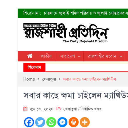
শিরোনাম :
চারঘাটে জুলাই শহিদ পরিবার ও জুলাই যোদ্ধাদের সং
শহীদদের প্রত্যাশা এখনো পূরণ হয়নি: ডা. শফিকুর 
ত্বক ভালো রাখতে যে ৫ কাজ করবেন
জুলাই স্মৃতি জাদুঘরের দুয়ার খুলেছে উদ্বোধন করলেন প
শাহরুখের নতুন সিনেমার লুক
কোয়ার্টার ফাইনালে নেইমারের দুর্দান্ত অ্যাসিস্টে সান্
ডেনিস লিয়ামিন রাশিয়ার ড্রোন বাহিনীর প্রধান হলেন
জাতীয়
সারাদেশ
রাজশাহীর সংবাদ
জুলাই শহিদদের আত্মত্যাগ জাতি চিরকাল শ্রদ্ধার সাথে
শিরোনাম
Home
খেলাধুলা
সবার কাছে ক্ষমা চাইলেন ম্যাথিউস
সবার কাছে ক্ষমা চাইলেন ম্যাথি
জুন ১৬, ২০২৪
খেলাধুলা
/
নির্বাচিত খবর