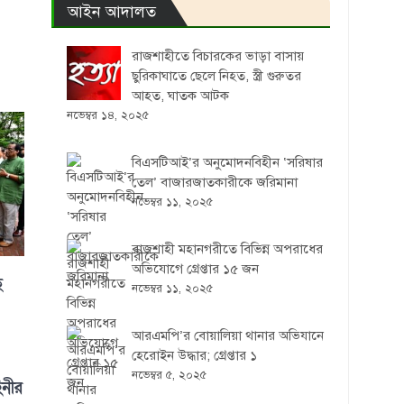
আইন আদালত
রাজশাহীতে বিচারকের ভাড়া বাসায়
ছুরিকাঘাতে ছেলে নিহত, স্ত্রী গুরুতর
আহত, ঘাতক আটক
নভেম্বর ১৪, ২০২৫
বিএসটিআই’র অনুমোদনবিহীন ‘সরিষার
তেল’ বাজারজাতকারীকে জরিমানা
নভেম্বর ১১, ২০২৫
রাজশাহী মহানগরীতে বিভিন্ন অপরাধের
অভিযোগে গ্রেপ্তার ১৫ জন
ে
নভেম্বর ১১, ২০২৫
আরএমপি’র বোয়ালিয়া থানার অভিযানে
হেরোইন উদ্ধার; গ্রেপ্তার ১
নভেম্বর ৫, ২০২৫
িনীর