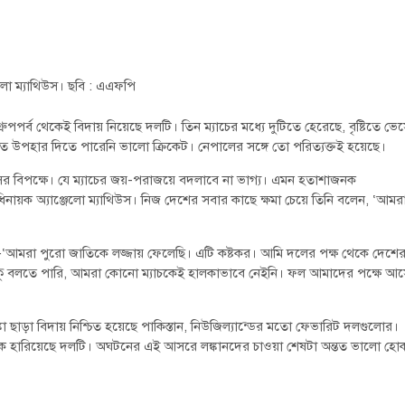
জেলো ম্যাথিউস। ছবি : এএফপি
গ্রুপপর্ব থেকেই বিদায় নিয়েছে দলটি। তিন ম্যাচের মধ্যে দুটিতে হেরেছে, বৃষ্টিতে ভে
টিতে উপহার দিতে পারেনি ভালো ক্রিকেট। নেপালের সঙ্গে তো পরিত্যক্তই হয়েছে।
্ডসের বিপক্ষে। যে ম্যাচের জয়-পরাজয়ে বদলাবে না ভাগ্য। এমন হতাশাজনক
িনায়ক অ্যাঞ্জেলো ম্যাথিউস। নিজ দেশের সবার কাছে ক্ষমা চেয়ে তিনি বলেন, ‘আমর
‘আমরা পুরো জাতিকে লজ্জায় ফেলেছি। এটি কষ্টকর। আমি দলের পক্ষ থেকে দেশে
ুকু বলতে পারি, আমরা কোনো ম্যাচকেই হালকাভাবে নেইনি। ফল আমাদের পক্ষে আস
কা ছাড়া বিদায় নিশ্চিত হয়েছে পাকিস্তান, নিউজিল্যান্ডের মতো ফেভারিট দলগুলোর।
িস্তানকে হারিয়েছে দলটি। অঘটনের এই আসরে লঙ্কানদের চাওয়া শেষটা অন্তত ভালো হো