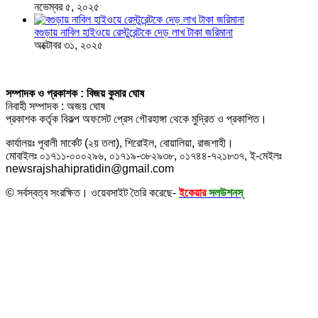
নভেম্বর ৫, ২০২৫
বগুড়ায় নাবিল হাইওয়ে রেস্টুরেন্টকে দেড় লাখ টাকা জরিমানা
অক্টোবর ৩১, ২০২৫
সম্পাদক ও প্রকাশক : বিজয় কুমার ঘোষ
নিবাহী সম্পাদক : অজয় ঘোষ
প্রকাশক কর্তৃক বিকল্প অফসেট প্রেস গৌরহাঙ্গা থেকে মুদ্রিত ও প্রকাশিত।
কার্যালয়ঃ পূবালী মার্কেট (২য় তলা), শিরোইল, বোয়ালিয়া, রাজশাহী।
মোবাইলঃ ০১৭১১-০০০২৯৬, ০১৭১৯-৩৮২৯৩৮, ০১৭৪৪-৭২১৮৩৭, ই-মেইলঃ
newsrajshahipratidin@gmail.com
© সর্বস্বত্ব সংরক্ষিত। ওয়েবসাইট তৈরি করেছে-
ইকেয়ার
সলউশনস্