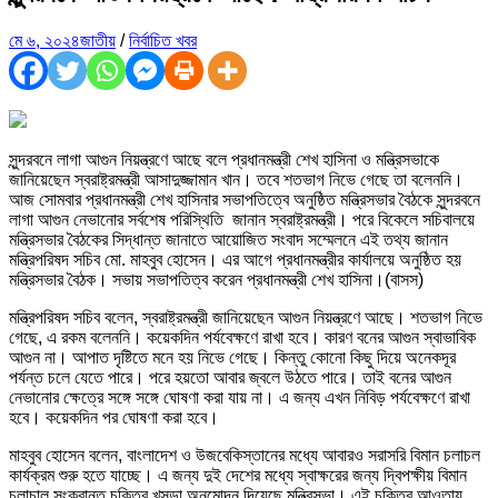
মে ৬, ২০২৪
জাতীয়
/
নির্বাচিত খবর
সুন্দরবনে লাগা আগুন নিয়ন্ত্রণে আছে বলে প্রধানমন্ত্রী শেখ হাসিনা ও মন্ত্রিসভাকে
জানিয়েছেন স্বরাষ্ট্রমন্ত্রী আসাদুজ্জামান খান। তবে শতভাগ নিভে গেছে তা বলেননি।
আজ সোমবার প্রধানমন্ত্রী শেখ হাসিনার সভাপতিত্বে অনুষ্ঠিত মন্ত্রিসভার বৈঠকে সুন্দরবনে
লাগা আগুন নেভানোর সর্বশেষ পরিস্থিতি জানান স্বরাষ্ট্রমন্ত্রী। পরে বিকেলে সচিবালয়ে
মন্ত্রিসভার বৈঠকের সিদ্ধান্ত জানাতে আয়োজিত সংবাদ সম্মেলনে এই তথ্য জানান
মন্ত্রিপরিষদ সচিব মো. মাহবুব হোসেন। এর আগে প্রধানমন্ত্রীর কার্যালয়ে অনুষ্ঠিত হয়
মন্ত্রিসভার বৈঠক। সভায় সভাপতিত্ব করেন প্রধানমন্ত্রী শেখ হাসিনা।(বাসস)
মন্ত্রিপরিষদ সচিব বলেন, স্বরাষ্ট্রমন্ত্রী জানিয়েছেন আগুন নিয়ন্ত্রণে আছে। শতভাগ নিভে
গেছে, এ রকম বলেননি। কয়েকদিন পর্যবেক্ষণে রাখা হবে। কারণ বনের আগুন স্বাভাবিক
আগুন না। আপাত দৃষ্টিতে মনে হয় নিভে গেছে। কিন্তু কোনো কিছু দিয়ে অনেকদূর
পর্যন্ত চলে যেতে পারে। পরে হয়তো আবার জ্বলে উঠতে পারে। তাই বনের আগুন
নেভানোর ক্ষেত্রে সঙ্গে সঙ্গে ঘোষণা করা যায় না। এ জন্য এখন নিবিড় পর্যবেক্ষণে রাখা
হবে। কয়েকদিন পর ঘোষণা করা হবে।
মাহবুব হোসেন বলেন, বাংলাদেশ ও উজবেকিস্তানের মধ্যে আবারও সরাসরি বিমান চলাচল
কার্যক্রম শুরু হতে যাচ্ছে। এ জন্য দুই দেশের মধ্যে স্বাক্ষরের জন্য দ্বিপক্ষীয় বিমান
চলাচাল সংক্রান্ত চুক্তির খসড়া অনুমোদন দিয়েছে মন্ত্রিসভা। এই চুক্তির আওতায়