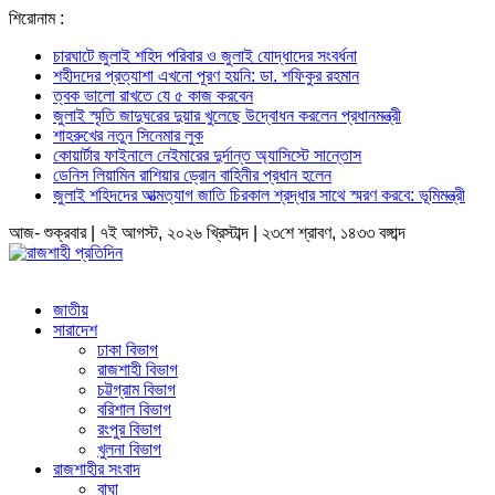
শিরোনাম :
চারঘাটে জুলাই শহিদ পরিবার ও জুলাই যোদ্ধাদের সংবর্ধনা
শহীদদের প্রত্যাশা এখনো পূরণ হয়নি: ডা. শফিকুর রহমান
ত্বক ভালো রাখতে যে ৫ কাজ করবেন
জুলাই স্মৃতি জাদুঘরের দুয়ার খুলেছে উদ্বোধন করলেন প্রধানমন্ত্রী
শাহরুখের নতুন সিনেমার লুক
কোয়ার্টার ফাইনালে নেইমারের দুর্দান্ত অ্যাসিস্টে সান্তোস
ডেনিস লিয়ামিন রাশিয়ার ড্রোন বাহিনীর প্রধান হলেন
জুলাই শহিদদের আত্মত্যাগ জাতি চিরকাল শ্রদ্ধার সাথে স্মরণ করবে: ভূমিমন্ত্রী
আজ- শুক্রবার | ৭ই আগস্ট, ২০২৬ খ্রিস্টাব্দ | ২৩শে শ্রাবণ, ১৪৩৩ বঙ্গাব্দ
জাতীয়
সারাদেশ
ঢাকা বিভাগ
রাজশাহী বিভাগ
চট্টগ্রাম বিভাগ
বরিশাল বিভাগ
রংপুর বিভাগ
খুলনা বিভাগ
রাজশাহীর সংবাদ
বাঘা