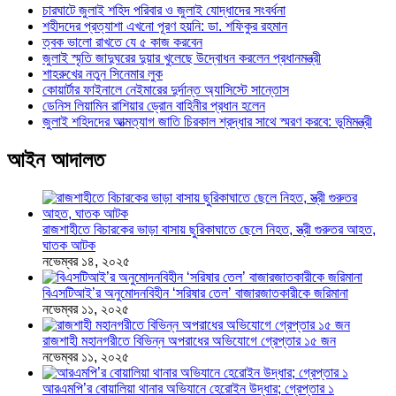
চারঘাটে জুলাই শহিদ পরিবার ও জুলাই যোদ্ধাদের সংবর্ধনা
শহীদদের প্রত্যাশা এখনো পূরণ হয়নি: ডা. শফিকুর রহমান
ত্বক ভালো রাখতে যে ৫ কাজ করবেন
জুলাই স্মৃতি জাদুঘরের দুয়ার খুলেছে উদ্বোধন করলেন প্রধানমন্ত্রী
শাহরুখের নতুন সিনেমার লুক
কোয়ার্টার ফাইনালে নেইমারের দুর্দান্ত অ্যাসিস্টে সান্তোস
ডেনিস লিয়ামিন রাশিয়ার ড্রোন বাহিনীর প্রধান হলেন
জুলাই শহিদদের আত্মত্যাগ জাতি চিরকাল শ্রদ্ধার সাথে স্মরণ করবে: ভূমিমন্ত্রী
আইন আদালত
রাজশাহীতে বিচারকের ভাড়া বাসায় ছুরিকাঘাতে ছেলে নিহত, স্ত্রী গুরুতর আহত,
ঘাতক আটক
নভেম্বর ১৪, ২০২৫
বিএসটিআই’র অনুমোদনবিহীন ‘সরিষার তেল’ বাজারজাতকারীকে জরিমানা
নভেম্বর ১১, ২০২৫
রাজশাহী মহানগরীতে বিভিন্ন অপরাধের অভিযোগে গ্রেপ্তার ১৫ জন
নভেম্বর ১১, ২০২৫
আরএমপি’র বোয়ালিয়া থানার অভিযানে হেরোইন উদ্ধার; গ্রেপ্তার ১