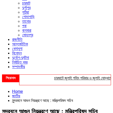
চারঘাট
দুর্গাপুর
পুঠিয়া
গোদাগাড়ি
তানোর
পবা
বাগমারা
মোহনপুর
রাজনীতি
আন্তর্জাতিক
খেলাধুলা
বিনোদন
দুর্যোগ-দুর্ঘটনা
নির্বাচিত খবর
সম্পাদকীয়
শিরোনাম
চারঘাটে জুলাই শহিদ পরিবার ও জুলাই যোদ্ধাদের সংবর
Home
জাতীয়
সুন্দরবনে আগুন নিয়ন্ত্রণে আছে : মন্ত্রিপরিষদ সচিব
সুন্দরবনে আগুন নিয়ন্ত্রণে আছে : মন্ত্রিপরিষদ সচিব