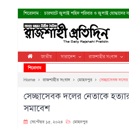
শিরোনাম :
চারঘাটে জুলাই শহিদ পরিবার ও জুলাই যোদ্ধাদের সং
শহীদদের প্রত্যাশা এখনো পূরণ হয়নি: ডা. শফিকুর 
ত্বক ভালো রাখতে যে ৫ কাজ করবেন
জুলাই স্মৃতি জাদুঘরের দুয়ার খুলেছে উদ্বোধন করলেন প
শাহরুখের নতুন সিনেমার লুক
কোয়ার্টার ফাইনালে নেইমারের দুর্দান্ত অ্যাসিস্টে সান্
ডেনিস লিয়ামিন রাশিয়ার ড্রোন বাহিনীর প্রধান হলেন
জাতীয়
সারাদেশ
রাজশাহীর সংবাদ
জুলাই শহিদদের আত্মত্যাগ জাতি চিরকাল শ্রদ্ধার সাথে
শিরোনাম
Home
রাজশাহীর সংবাদ
মোহনপুর
সেচ্ছাসেবক দলের 
সেচ্ছাসেবক দলের নেতাকে হত্যার
সমাবেশ
সেপ্টেম্বর ১৫, ২০২৪
মোহনপুর