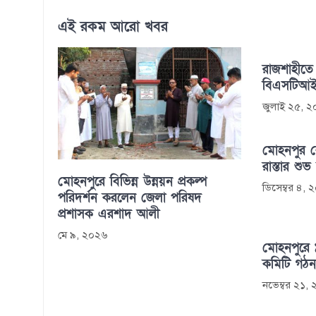
এই রকম আরো খবর
রাজশাহীতে
বিএসটিআই
জুলাই ২৫, 
মোহনপুর 
রাস্তার শু
মোহনপুরে বিভিন্ন উন্নয়ন প্রকল্প
ডিসেম্বর ৪,
পরিদর্শন করলেন জেলা পরিষদ
প্রশাসক এরশাদ আলী
মে ৯, ২০২৬
মোহনপুরে ৯
কমিটি গঠ
নভেম্বর ২১,