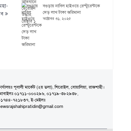
 মহা-
বগুড়ায় নাবিল হাইওয়ে রেস্টুরেন্টকে
দেড় লাখ টাকা জরিমানা
সব
অক্টোবর ৩১, ২০২৫
ার্যালয়ঃ পূবালী মার্কেট (২য় তলা), শিরোইল, বোয়ালিয়া, রাজশাহী।
মোবাইলঃ ০১৭১১-০০০২৯৬, ০১৭১৯-৩৮২৯৩৮,
০১৭৪৪-৭২১৮৩৭, ই-মেইলঃ
ewsrajshahipratidin@gmail.com