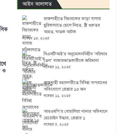
আইন আদালত
রাজশাহীতে বিচারকের ভাড়া বাসায়
ছুরিকাঘাতে ছেলে নিহত, স্ত্রী গুরুতর
াসিক
আহত, ঘাতক আটক
নভেম্বর ১৪, ২০২৫
বিএসটিআই’র অনুমোদনবিহীন ‘সরিষার
তেল’ বাজারজাতকারীকে জরিমানা
াথে
নভেম্বর ১১, ২০২৫
া ও
রাজশাহী মহানগরীতে বিভিন্ন অপরাধের
অভিযোগে গ্রেপ্তার ১৫ জন
নভেম্বর ১১, ২০২৫
আরএমপি’র বোয়ালিয়া থানার অভিযানে
হেরোইন উদ্ধার; গ্রেপ্তার ১
নভেম্বর ৫, ২০২৫