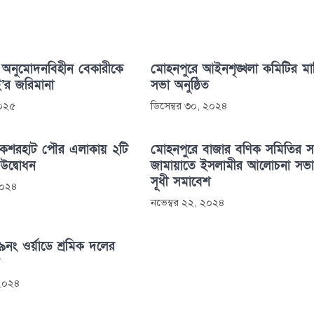
 অনুমোদনবিহীন বেকারীকে
মোহনপুরে আইনশৃঙ্খলা কমিটির ম
’র জরিমানা
সভা অনুষ্ঠিত
২০২৫
ডিসেম্বর ৩০, ২০২৪
কেশরহাট পৌর এলাকায় ২টি
মোহনপুরে বাজার বণিক সমিতির স
ভ উদ্বোধন
জামায়াতে ইসলামীর আলোচনা সভ
সূধী সমাবেশ
 ২০২৪
নভেম্বর ২২, ২০২৪
নং ওর্য়াডে শ্রমিক দলের
ন
 ২০২৪