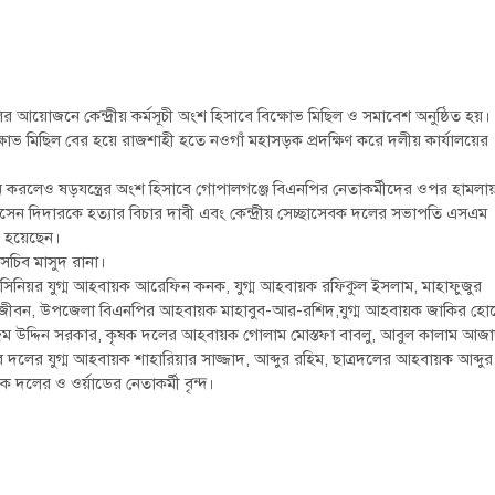
য়োজনে কেন্দ্রীয় কর্মসূচী অংশ হিসাবে বিক্ষোভ মিছিল ও সমাবেশ অনুষ্ঠিত হয়।
্ষোভ মিছিল বের হয়ে রাজশাহী হতে নওগাঁ মহাসড়ক প্রদক্ষিণ করে দলীয় কার্যালয়ের
ান করলেও ষড়যন্ত্রের অংশ হিসাবে গোপালগঞ্জে বিএনপির নেতাকর্মীদের ওপর হামলা
োসেন দিদারকে হত্যার বিচার দাবী এবং কেন্দ্রীয় সেচ্ছাসেবক দলের সভাপতি এসএম
ত হয়েছেন।
সচিব মাসুদ রানা।
িনিয়র যুগ্ম আহবায়ক আরেফিন কনক, যুগ্ম আহবায়ক রফিকুল ইসলাম, মাহাফুজুর
ম জীবন, উপজেলা বিএনপির আহবায়ক মাহাবুব-আর-রশিদ,যুগ্ম আহবায়ক জাকির হো
 কাজিম উদ্দিন সরকার, কৃষক দলের আহবায়ক গোলাম মোস্তফা বাবলু, আবুল কালাম আজা
 দলের যুগ্ম আহবায়ক শাহারিয়ার সাজ্জাদ, আব্দুর রহিম, ছাত্রদলের আহবায়ক আব্দুর
 দলের ও ওর্য়াডের নেতাকর্মী বৃন্দ।