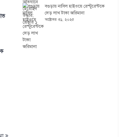
বগুড়ায় নাবিল হাইওয়ে রেস্টুরেন্টকে
দেড় লাখ টাকা জরিমানা
ষোভ
অক্টোবর ৩১, ২০২৫
এক
মা