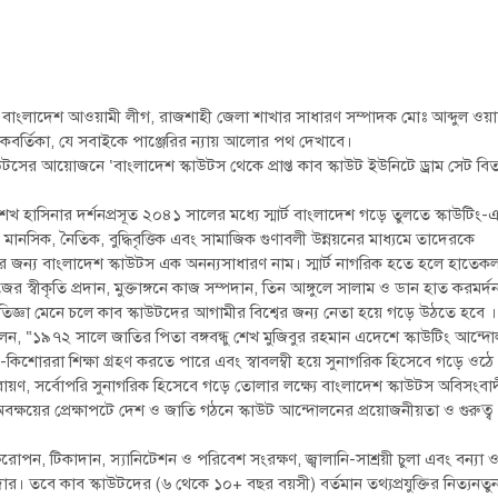
রী এবং বাংলাদেশ আওয়ামী লীগ, রাজশাহী জেলা শাখার সাধারণ সম্পাদক মোঃ আব্দুল ওয়া
োকবর্তিকা, যে সবাইকে পাঞ্জেরির ন্যায় আলোর পথ দেখাবে।
টসের আয়োজনে ‘বাংলাদেশ স্কাউটস থেকে প্রাপ্ত কাব স্কাউট ইউনিটে ড্রাম সেট বি
্রী শেখ হাসিনার দর্শনপ্রসূত ২০৪১ সালের মধ্যে স্মার্ট বাংলাদেশ গড়ে তুলতে স্কাউটিং-
সিক, নৈতিক, বুদ্ধিবৃত্তিক এবং সামাজিক গুণাবলী উন্নয়নের মাধ্যমে তাদেরকে
লার জন্য বাংলাদেশ স্কাউটস এক অনন্যসাধারণ নাম। স্মার্ট নাগরিক হতে হলে হাতেক
 স্বীকৃতি প্রদান, মুক্তাঙ্গনে কাজ সম্পদান, তিন আঙ্গুলে সালাম ও ডান হাত করমর্দ
প্রতিজ্ঞা মেনে চলে কাব স্কাউটদের আগামীর বিশ্বের জন্য নেতা হয়ে গড়ে উঠতে হবে ।
লেন, “১৯৭২ সালে জাতির পিতা বঙ্গবন্ধু শেখ মুজিবুর রহমান এদেশে স্কাউটিং আন্দ
শু-কিশোররা শিক্ষা গ্রহণ করতে পারে এবং স্বাবলম্বী হয়ে সুনাগরিক হিসেবে গড়ে ওঠে
াপরায়ণ, সর্বোপরি সুনাগরিক হিসেবে গড়ে তোলার লক্ষ্যে বাংলাদেশ স্কাউটস অবিসংবা
ক্ষয়ের প্রেক্ষাপটে দেশ ও জাতি গঠনে স্কাউট আন্দোলনের প্রয়োজনীয়তা ও গুরুত্ব
োপন, টিকাদান, স্যানিটেশন ও পরিবেশ সংরক্ষণ, জ্বালানি-সাশ্রয়ী চুলা এবং বন্যা 
বিদার। তবে কাব স্কাউটদের (৬ থেকে ১০+ বছর বয়সী) বর্তমান তথ্যপ্রযুক্তির নিত্যনতু