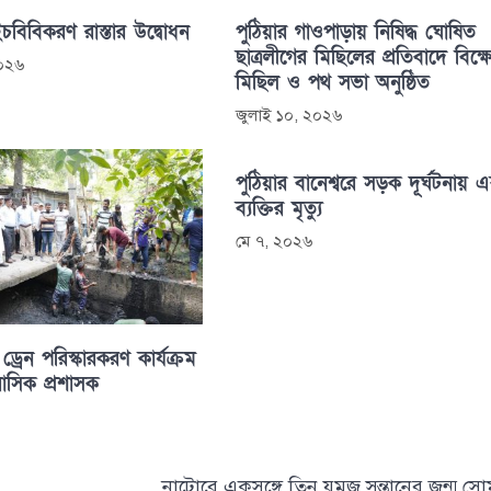
চবিবিকরণ রাস্তার উদ্বোধন
পুঠিয়ার গাওপাড়ায় নিষিদ্ধ ঘোষিত
ছাত্রলীগের মিছিলের প্রতিবাদে বিক্
২০২৬
মিছিল ও পথ সভা অনুষ্ঠিত
জুলাই ১০, ২০২৬
পুঠিয়ার বানেশ্বরে সড়ক দূর্ঘটনায় 
ব্যক্তির মৃত্যু
মে ৭, ২০২৬
ড্রেন পরিস্কারকরণ কার্যক্রম
রাসিক প্রশাসক
নাটোরে একসঙ্গে তিন যমজ সন্তানের জন্ম সো