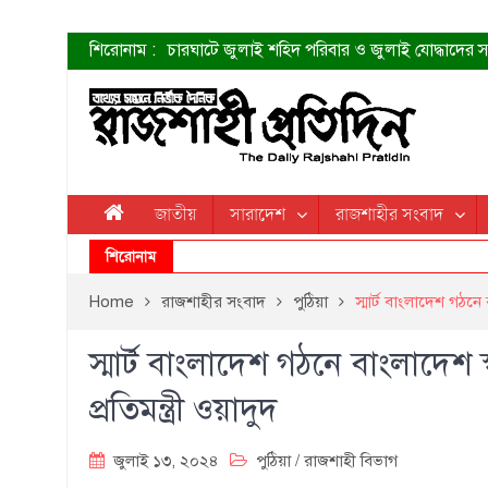
শিরোনাম :
চারঘাটে জুলাই শহিদ পরিবার ও জুলাই যোদ্ধাদের সং
শহীদদের প্রত্যাশা এখনো পূরণ হয়নি: ডা. শফিকুর 
ত্বক ভালো রাখতে যে ৫ কাজ করবেন
জুলাই স্মৃতি জাদুঘরের দুয়ার খুলেছে উদ্বোধন করলেন প
শাহরুখের নতুন সিনেমার লুক
কোয়ার্টার ফাইনালে নেইমারের দুর্দান্ত অ্যাসিস্টে সান্
ডেনিস লিয়ামিন রাশিয়ার ড্রোন বাহিনীর প্রধান হলেন
জাতীয়
সারাদেশ
রাজশাহীর সংবাদ
জুলাই শহিদদের আত্মত্যাগ জাতি চিরকাল শ্রদ্ধার সাথে
শিরোনাম
Home
রাজশাহীর সংবাদ
পুঠিয়া
স্মার্ট বাংলাদেশ গঠন
স্মার্ট বাংলাদেশ গঠনে বাংলাদ
প্রতিমন্ত্রী ওয়াদুদ
জুলাই ১৩, ২০২৪
পুঠিয়া
/
রাজশাহী বিভাগ