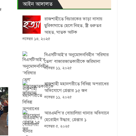
আইন আদালত
জ
রাজশাহীতে বিচারকের ভাড়া বাসায়
ছুরিকাঘাতে ছেলে নিহত, স্ত্রী গুরুতর
আহত, ঘাতক আটক
নভেম্বর ১৪, ২০২৫
বিএসটিআই’র অনুমোদনবিহীন ‘সরিষার
তেল’ বাজারজাতকারীকে জরিমানা
নভেম্বর ১১, ২০২৫
রাজশাহী মহানগরীতে বিভিন্ন অপরাধের
অভিযোগে গ্রেপ্তার ১৫ জন
নভেম্বর ১১, ২০২৫
আরএমপি’র বোয়ালিয়া থানার অভিযানে
হেরোইন উদ্ধার; গ্রেপ্তার ১
নভেম্বর ৫, ২০২৫