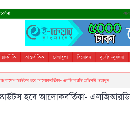
বর্ধনা
আজ- 
রহমান
্রধানমন্ত্রী
তোস
রাজনীতি
আন্তর্জাতিক
খেলাধুলা
বিনোদন
দুর্যোগ-দুর্ঘটনা
 স্মরণ করবে: ভূমিমন্ত্রী
ে বাংলাদেশ স্কাউটস হবে আলোকবর্তিকা- এলজিআরডি প্রতিমন্ত্রী ওয়াদুদ
েশ স্কাউটস হবে আলোকবর্তিকা- এলজিআরডি