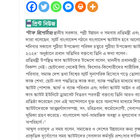
স্টাফ রিপোর্টারঃ
স্থানীয় সরকার, পল্লী উন্নয়ন ও সমবায় প্রতিমন্ত্
দারা বলেছেন, স্মার্ট বাংলাদেশ গঠনে বাংলাদেশ স্কাউটস হবে আল
শনিবার সকালে পুঠিয়া উপজেলা পরিষদ চত্বরে পুঠিয়া উপজেলা স্কাউ
২০২৪’ অনুষ্ঠানে প্রধান অতিথির বক্তব্যে তিনি এ কথা বলেন।
প্রতিমন্ত্রী উপস্থিত কাব স্কাউটদের উদ্দেশে বলেন, মাননীয় প্রধানমন্ত
বিকল্প নেই। ছোটবেলা থেকেই শিশু, কিশোর-কিশোরীদের শারীরিক, মান
পরিবার, সমাজ দেশ তথা বিশ্বের স্মার্ট সুনাগরিক হিসেবে গড়ে তো
কাজ শেখা, ছোট-দল পদ্ধতিতে কাজ করা, ব্যাজ পদ্ধতির মাধ্যমে কাজের
স্কাউট পোশাক, স্কার্ফ ও ব্যাজ পরিধান এবং সর্বদা স্কাউট আইন ও 
কাব স্কাউট ইউনিটে ড্রামসেট বিতরণ পরবর্তী বক্তব্যে তিনি আরও ব
প্রতিষ্ঠা করেছেন যেন এই আন্দোলনে যুক্ত হয়ে আনন্দের মাধ্যমে শি
স্কাউটদেরকে আত্মমর্যাদাসম্পন্ন, সৎ, চরিত্রবান, কর্মোদ্যোগী, সেব
ভূমিকা গ্রহণ করেছে। বাংলাদেশ আর্থ-সামাজিক অবস্থা ও মূল্যবোধ অব
অপরিহার্য।“
আব্দুল ওয়াদুদ এ সময় বলেন, সমাজের ও দেশের উন্নয়নের জন্য বৃক্ষর
প্রাকৃতিক দুর্যোগের সময় স্কাউটদের সেবাদান কর্মসূচি প্রশংসার দা