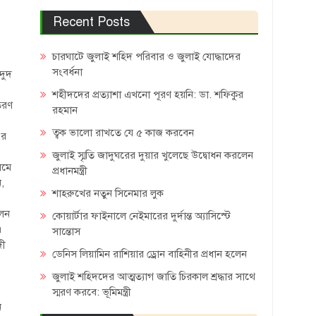
Recent Posts
চারঘাটে জুলাই শহিদ পরিবার ও জুলাই যোদ্ধাদের
সংবর্ধনা
দুদ
শহীদদের প্রত্যাশা এখনো পূরণ হয়নি: ডা. শফিকুর
তরণ
রহমান
ত্বক ভালো রাখতে যে ৫ কাজ করবেন
এর
জুলাই স্মৃতি জাদুঘরের দুয়ার খুলেছে উদ্বোধন করলেন
লমে
প্রধানমন্ত্রী
ন,
শাহরুখের নতুন সিনেমার লুক
োলন
কোয়ার্টার ফাইনালে নেইমারের দুর্দান্ত অ্যাসিস্টে
।
সান্তোস
দী
ডেনিস লিয়ামিন রাশিয়ার ড্রোন বাহিনীর প্রধান হলেন
জুলাই শহিদদের আত্মত্যাগ জাতি চিরকাল শ্রদ্ধার সাথে
ও
স্মরণ করবে: ভূমিমন্ত্রী
ন