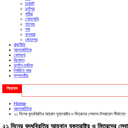
চারঘাট
দুর্গাপুর
পুঠিয়া
গোদাগাড়ি
তানোর
পবা
বাগমারা
মোহনপুর
রাজনীতি
আন্তর্জাতিক
খেলাধুলা
বিনোদন
দুর্যোগ-দুর্ঘটনা
নির্বাচিত খবর
সম্পাদকীয়
শিরোনাম
Home
আন্তর্জাতিক
২১ দিনের যুদ্ধবিরতির আহ্বান যুক্তরাষ্ট্র ও মিত্রদের লেবানন-ইসরায়েল সীমান্তে
২১ দিনের যুদ্ধবিরতির আহ্বান যুক্তরাষ্ট্র ও মিত্রদের লে