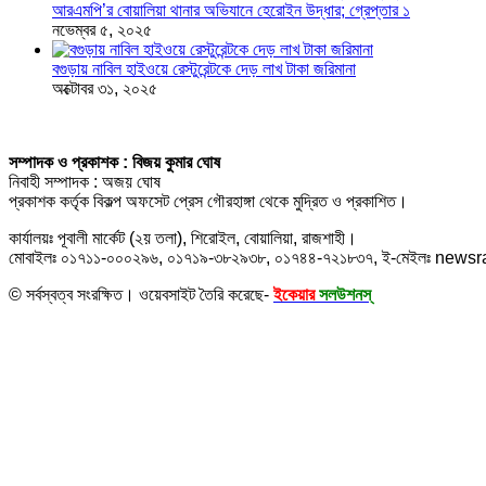
আরএমপি’র বোয়ালিয়া থানার অভিযানে হেরোইন উদ্ধার; গ্রেপ্তার ১
নভেম্বর ৫, ২০২৫
বগুড়ায় নাবিল হাইওয়ে রেস্টুরেন্টকে দেড় লাখ টাকা জরিমানা
অক্টোবর ৩১, ২০২৫
সম্পাদক ও প্রকাশক : বিজয় কুমার ঘোষ
নিবাহী সম্পাদক : অজয় ঘোষ
প্রকাশক কর্তৃক বিকল্প অফসেট প্রেস গৌরহাঙ্গা থেকে মুদ্রিত ও প্রকাশিত।
কার্যালয়ঃ পূবালী মার্কেট (২য় তলা), শিরোইল, বোয়ালিয়া, রাজশাহী।
মোবাইলঃ ০১৭১১-০০০২৯৬, ০১৭১৯-৩৮২৯৩৮, ০১৭৪৪-৭২১৮৩৭, ই-মেইলঃ new
© সর্বস্বত্ব সংরক্ষিত। ওয়েবসাইট তৈরি করেছে-
ইকেয়ার
সলউশনস্