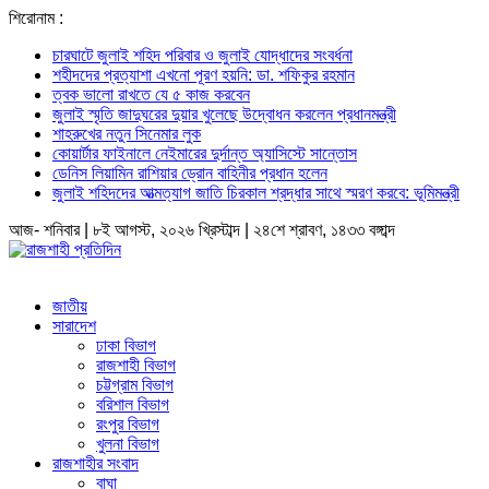
শিরোনাম :
চারঘাটে জুলাই শহিদ পরিবার ও জুলাই যোদ্ধাদের সংবর্ধনা
শহীদদের প্রত্যাশা এখনো পূরণ হয়নি: ডা. শফিকুর রহমান
ত্বক ভালো রাখতে যে ৫ কাজ করবেন
জুলাই স্মৃতি জাদুঘরের দুয়ার খুলেছে উদ্বোধন করলেন প্রধানমন্ত্রী
শাহরুখের নতুন সিনেমার লুক
কোয়ার্টার ফাইনালে নেইমারের দুর্দান্ত অ্যাসিস্টে সান্তোস
ডেনিস লিয়ামিন রাশিয়ার ড্রোন বাহিনীর প্রধান হলেন
জুলাই শহিদদের আত্মত্যাগ জাতি চিরকাল শ্রদ্ধার সাথে স্মরণ করবে: ভূমিমন্ত্রী
আজ- শনিবার | ৮ই আগস্ট, ২০২৬ খ্রিস্টাব্দ | ২৪শে শ্রাবণ, ১৪৩৩ বঙ্গাব্দ
জাতীয়
সারাদেশ
ঢাকা বিভাগ
রাজশাহী বিভাগ
চট্টগ্রাম বিভাগ
বরিশাল বিভাগ
রংপুর বিভাগ
খুলনা বিভাগ
রাজশাহীর সংবাদ
বাঘা