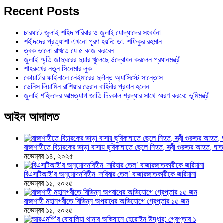
Recent Posts
চারঘাটে জুলাই শহিদ পরিবার ও জুলাই যোদ্ধাদের সংবর্ধনা
শহীদদের প্রত্যাশা এখনো পূরণ হয়নি: ডা. শফিকুর রহমান
ত্বক ভালো রাখতে যে ৫ কাজ করবেন
জুলাই স্মৃতি জাদুঘরের দুয়ার খুলেছে উদ্বোধন করলেন প্রধানমন্ত্রী
শাহরুখের নতুন সিনেমার লুক
কোয়ার্টার ফাইনালে নেইমারের দুর্দান্ত অ্যাসিস্টে সান্তোস
ডেনিস লিয়ামিন রাশিয়ার ড্রোন বাহিনীর প্রধান হলেন
জুলাই শহিদদের আত্মত্যাগ জাতি চিরকাল শ্রদ্ধার সাথে স্মরণ করবে: ভূমিমন্ত্রী
আইন আদালত
রাজশাহীতে বিচারকের ভাড়া বাসায় ছুরিকাঘাতে ছেলে নিহত, স্ত্রী গুরুতর আহত, 
নভেম্বর ১৪, ২০২৫
বিএসটিআই’র অনুমোদনবিহীন ‘সরিষার তেল’ বাজারজাতকারীকে জরিমানা
নভেম্বর ১১, ২০২৫
রাজশাহী মহানগরীতে বিভিন্ন অপরাধের অভিযোগে গ্রেপ্তার ১৫ জন
নভেম্বর ১১, ২০২৫