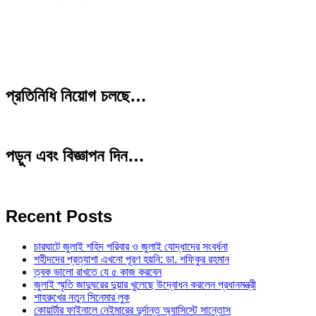
প্রতিনিধি নিয়োগ চলছে…
পড়ুন এবং বিজ্ঞাপন দিন…
Recent Posts
চারঘাটে জুলাই শহিদ পরিবার ও জুলাই যোদ্ধাদের সংবর্ধনা
শহীদদের প্রত্যাশা এখনো পূরণ হয়নি: ডা. শফিকুর রহমান
ত্বক ভালো রাখতে যে ৫ কাজ করবেন
জুলাই স্মৃতি জাদুঘরের দুয়ার খুলেছে উদ্বোধন করলেন প্রধানমন্ত্রী
শাহরুখের নতুন সিনেমার লুক
কোয়ার্টার ফাইনালে নেইমারের দুর্দান্ত অ্যাসিস্টে সান্তোস