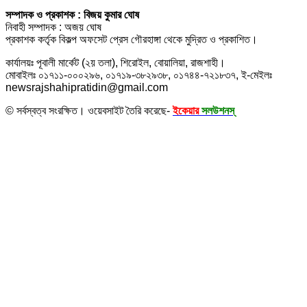
সম্পাদক ও প্রকাশক : বিজয় কুমার ঘোষ
নিবাহী সম্পাদক : অজয় ঘোষ
প্রকাশক কর্তৃক বিকল্প অফসেট প্রেস গৌরহাঙ্গা থেকে মুদ্রিত ও প্রকাশিত।
কার্যালয়ঃ পূবালী মার্কেট (২য় তলা), শিরোইল, বোয়ালিয়া, রাজশাহী।
মোবাইলঃ ০১৭১১-০০০২৯৬, ০১৭১৯-৩৮২৯৩৮, ০১৭৪৪-৭২১৮৩৭, ই-মেইলঃ
newsrajshahipratidin@gmail.com
© সর্বস্বত্ব সংরক্ষিত। ওয়েবসাইট তৈরি করেছে-
ইকেয়ার
সলউশনস্