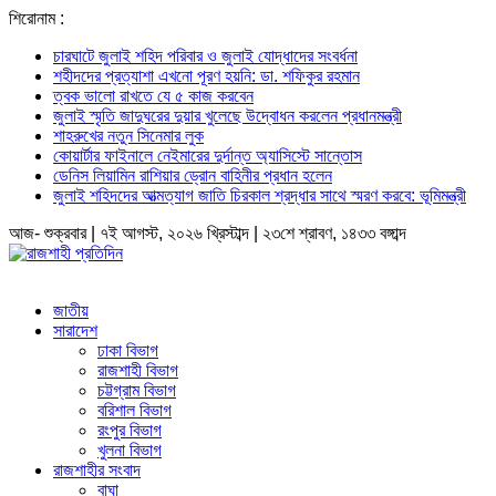
শিরোনাম :
চারঘাটে জুলাই শহিদ পরিবার ও জুলাই যোদ্ধাদের সংবর্ধনা
শহীদদের প্রত্যাশা এখনো পূরণ হয়নি: ডা. শফিকুর রহমান
ত্বক ভালো রাখতে যে ৫ কাজ করবেন
জুলাই স্মৃতি জাদুঘরের দুয়ার খুলেছে উদ্বোধন করলেন প্রধানমন্ত্রী
শাহরুখের নতুন সিনেমার লুক
কোয়ার্টার ফাইনালে নেইমারের দুর্দান্ত অ্যাসিস্টে সান্তোস
ডেনিস লিয়ামিন রাশিয়ার ড্রোন বাহিনীর প্রধান হলেন
জুলাই শহিদদের আত্মত্যাগ জাতি চিরকাল শ্রদ্ধার সাথে স্মরণ করবে: ভূমিমন্ত্রী
আজ- শুক্রবার | ৭ই আগস্ট, ২০২৬ খ্রিস্টাব্দ | ২৩শে শ্রাবণ, ১৪৩৩ বঙ্গাব্দ
জাতীয়
সারাদেশ
ঢাকা বিভাগ
রাজশাহী বিভাগ
চট্টগ্রাম বিভাগ
বরিশাল বিভাগ
রংপুর বিভাগ
খুলনা বিভাগ
রাজশাহীর সংবাদ
বাঘা