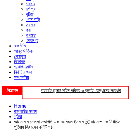
চারঘাট
দুর্গাপুর
পুঠিয়া
গোদাগাড়ি
তানোর
পবা
বাগমারা
মোহনপুর
রাজনীতি
আন্তর্জাতিক
খেলাধুলা
বিনোদন
দুর্যোগ-দুর্ঘটনা
নির্বাচিত খবর
সম্পাদকীয়
শিরোনাম
চারঘাটে জুলাই শহিদ পরিবার ও জুলাই যোদ্ধাদের সংবর্ধনা
শহীদ
Home
রাজশাহীর সংবাদ
পুঠিয়া
আঃ সালাম মোল্লা সভাপতি এবং আমিরুল ইসলাম মিন্টু সাঃ সম্পাদক নির্বাচিত
পুঠিয়ায় জিসাসের কমিটি গঠন