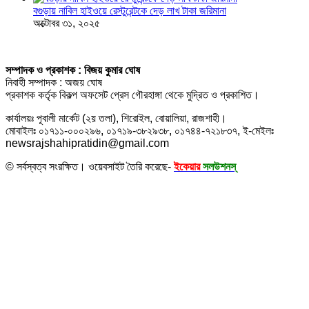
বগুড়ায় নাবিল হাইওয়ে রেস্টুরেন্টকে দেড় লাখ টাকা জরিমানা
অক্টোবর ৩১, ২০২৫
সম্পাদক ও প্রকাশক : বিজয় কুমার ঘোষ
নিবাহী সম্পাদক : অজয় ঘোষ
প্রকাশক কর্তৃক বিকল্প অফসেট প্রেস গৌরহাঙ্গা থেকে মুদ্রিত ও প্রকাশিত।
কার্যালয়ঃ পূবালী মার্কেট (২য় তলা), শিরোইল, বোয়ালিয়া, রাজশাহী।
মোবাইলঃ ০১৭১১-০০০২৯৬, ০১৭১৯-৩৮২৯৩৮, ০১৭৪৪-৭২১৮৩৭, ই-মেইলঃ
newsrajshahipratidin@gmail.com
© সর্বস্বত্ব সংরক্ষিত। ওয়েবসাইট তৈরি করেছে-
ইকেয়ার
সলউশনস্