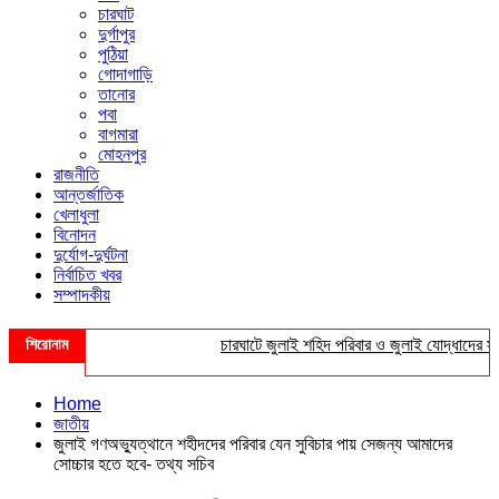
চারঘাট
দুর্গাপুর
পুঠিয়া
গোদাগাড়ি
তানোর
পবা
বাগমারা
মোহনপুর
রাজনীতি
আন্তর্জাতিক
খেলাধুলা
বিনোদন
দুর্যোগ-দুর্ঘটনা
নির্বাচিত খবর
সম্পাদকীয়
শিরোনাম
চারঘাটে জুলাই শহিদ পরিবার ও জুলাই যোদ্ধাদের সংবর্ধ
Home
জাতীয়
জুলাই গণঅভ্যুত্থানে শহীদদের পরিবার যেন সুবিচার পায় সেজন্য আমাদের
সোচ্চার হতে হবে- তথ্য সচিব