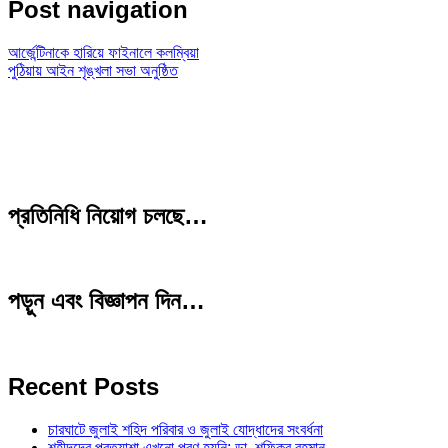
Post navigation
আর্জেন্টিনাকে হারিয়ে ফাইনালে কলম্বিয়া
পুঠিয়ায় আইন শৃঙ্খলা সভা অনুষ্ঠিত
প্রতিনিধি নিয়োগ চলছে…
পড়ুন এবং বিজ্ঞাপন দিন…
Recent Posts
চারঘাটে জুলাই শহিদ পরিবার ও জুলাই যোদ্ধাদের সংবর্ধনা
শহীদদের প্রত্যাশা এখনো পূরণ হয়নি: ডা. শফিকুর রহমান