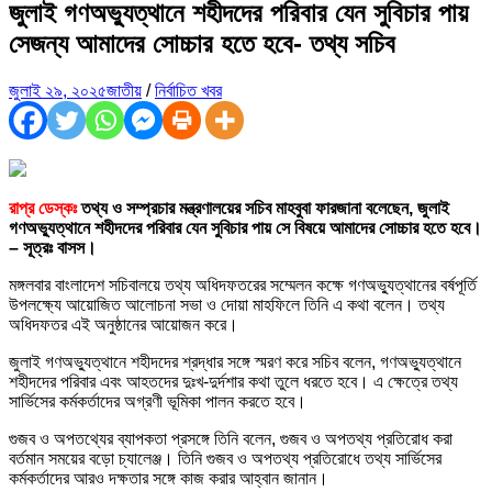
জুলাই গণঅভ্যুত্থানে শহীদদের পরিবার যেন সুবিচার পায়
সেজন্য আমাদের সোচ্চার হতে হবে- তথ্য সচিব
জুলাই ২৯, ২০২৫
জাতীয়
/
নির্বাচিত খবর
রাপ্র ডেস্কঃ
তথ্য ও সম্প্রচার মন্ত্রণালয়ের সচিব মাহবুবা ফারজানা বলেছেন, জুলাই
গণঅভ্যুত্থানে শহীদদের পরিবার যেন সুবিচার পায় সে বিষয়ে আমাদের সোচ্চার হতে হবে।
– সূত্রঃ বাসস।
মঙ্গলবার বাংলাদেশ সচিবালয়ে তথ্য অধিদফতরের সম্মেলন কক্ষে গণঅভ্যুত্থানের বর্ষপূর্তি
উপলক্ষ্যে আয়োজিত আলোচনা সভা ও দোয়া মাহফিলে তিনি এ কথা বলেন। তথ্য
অধিদফতর এই অনুষ্ঠানের আয়োজন করে।
জুলাই গণঅভ্যুত্থানে শহীদদের শ্রদ্ধার সঙ্গে স্মরণ করে সচিব বলেন, গণঅভ্যুত্থানে
শহীদদের পরিবার এবং আহতদের দুঃখ-দুর্দশার কথা তুলে ধরতে হবে। এ ক্ষেত্রে তথ্য
সার্ভিসের কর্মকর্তাদের অগ্রণী ভূমিকা পালন করতে হবে।
গুজব ও অপতথ্যের ব্যাপকতা প্রসঙ্গে তিনি বলেন, গুজব ও অপতথ্য প্রতিরোধ করা
বর্তমান সময়ের বড়ো চ্যালেঞ্জ। তিনি গুজব ও অপতথ্য প্রতিরোধে তথ্য সার্ভিসের
কর্মকর্তাদের আরও দক্ষতার সঙ্গে কাজ করার আহ্বান জানান।