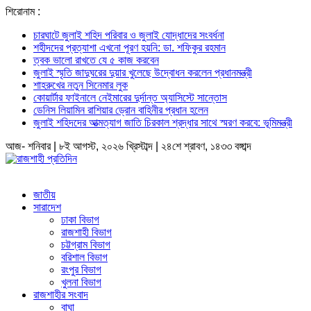
শিরোনাম :
চারঘাটে জুলাই শহিদ পরিবার ও জুলাই যোদ্ধাদের সংবর্ধনা
শহীদদের প্রত্যাশা এখনো পূরণ হয়নি: ডা. শফিকুর রহমান
ত্বক ভালো রাখতে যে ৫ কাজ করবেন
জুলাই স্মৃতি জাদুঘরের দুয়ার খুলেছে উদ্বোধন করলেন প্রধানমন্ত্রী
শাহরুখের নতুন সিনেমার লুক
কোয়ার্টার ফাইনালে নেইমারের দুর্দান্ত অ্যাসিস্টে সান্তোস
ডেনিস লিয়ামিন রাশিয়ার ড্রোন বাহিনীর প্রধান হলেন
জুলাই শহিদদের আত্মত্যাগ জাতি চিরকাল শ্রদ্ধার সাথে স্মরণ করবে: ভূমিমন্ত্রী
আজ- শনিবার | ৮ই আগস্ট, ২০২৬ খ্রিস্টাব্দ | ২৪শে শ্রাবণ, ১৪৩৩ বঙ্গাব্দ
জাতীয়
সারাদেশ
ঢাকা বিভাগ
রাজশাহী বিভাগ
চট্টগ্রাম বিভাগ
বরিশাল বিভাগ
রংপুর বিভাগ
খুলনা বিভাগ
রাজশাহীর সংবাদ
বাঘা