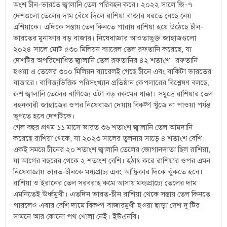
অংশ চীন-ভারতে জ্বালানি তেল পরিবহন করে। ২০২২ সালে জি-৭
দেশগুলো তেলের দাম বেঁধে দিলে রাশিয়া বাজার ধরতে বেছে নেয়
এশিয়াকে। এদিকে সস্তায় তেল কিনতে পারায় রাশিয়া হয়ে উঠেছে চীন-
ভারতের মুনাফার বড় বাজার। নিষেধাজ্ঞার আওতাভুক্ত জাহাজগুলো
২০২৪ সালে মোট ৫৩০ মিলিয়ন ব্যারেল তেল রফতানি করেছে, যা
দেশটির অপরিশোধিত জ্বালানি তেল রফতানির ৪২ শতাংশ। রফতানি
হওয়া এ তেলের ৩০০ মিলিয়ন ব্যারেলই গেছে চীনে এবং বাকিটা ভারতের
বাজারে। বাণিজ্যভিত্তিক পরিসংখ্যান প্রতিষ্ঠান কেপলারের বিশ্লেষণ বলছে,
রুশ জ্বালানি তেলের বাণিজ্যে এটা বড় রকমের ধাক্কা। সমুদ্রে রাশিয়ার তেল
বহনকারী জাহাজের ওপর নিষেধাজ্ঞা দেয়ায় বিকল্প খুঁজে না পাওয়া পর্যন্ত
ভুগতে হবে দেশটিকে।
গেল বছর প্রথম ১১ মাসে ভারত ৩৬ শতাংশ জ্বালানি তেল আমদানি
করেছে রাশিয়া থেকে, যা ২০২৩ সালের তুলনায় সাড়ে ৪ শতাংশ বেশি।
একই সময়ে চীনের ২০ শতাংশ জ্বালানি তেলের জোগানদাতা ছিল রাশিয়া,
যা আগের বছরের থেকে ২ শতাংশ বেশি। হঠাৎ করে রাশিয়ার ওপর এমন
নিষেধাজ্ঞায় ভারত-চীনকে মধ্যপ্রাচ্য এবং আফ্রিকার দিকে ঝুঁকতে হবে।
রাশিয়া ও ইরানের তেল সরবরাহ কমে আসায় মধ্যপ্রাচ্যে তেলের দাম
এমনিতেই ঊর্ধ্বমুখী। এতদিন ভারত-চীন রাশিয়া থেকে সস্তায় তেল কিনতে
পারলেও এবার বেশি দামে বিকল্প বাজারমুখী হওয়া ছাড়া দেশ দু’টির
সামনে আর কোনো পথ খোলা নেই। ইউএনবি।