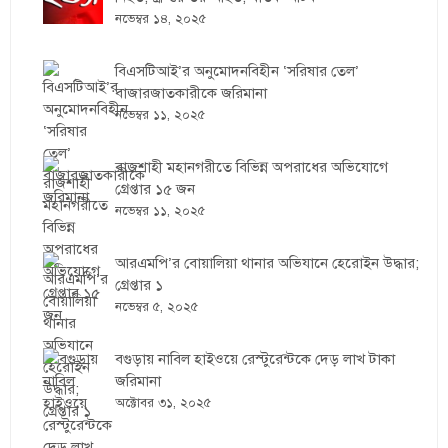
নভেম্বর ১৪, ২০২৫
বিএসটিআই’র অনুমোদনবিহীন ‘সরিষার তেল’
বাজারজাতকারীকে জরিমানা
নভেম্বর ১১, ২০২৫
রাজশাহী মহানগরীতে বিভিন্ন অপরাধের অভিযোগে
গ্রেপ্তার ১৫ জন
নভেম্বর ১১, ২০২৫
আরএমপি’র বোয়ালিয়া থানার অভিযানে হেরোইন উদ্ধার;
গ্রেপ্তার ১
নভেম্বর ৫, ২০২৫
বগুড়ায় নাবিল হাইওয়ে রেস্টুরেন্টকে দেড় লাখ টাকা
জরিমানা
অক্টোবর ৩১, ২০২৫