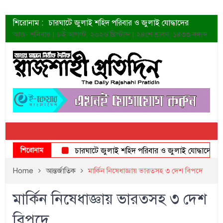
শিরোনাম :
চারঘাটে জুলাই শহিদ পরিবার ও জুলাই যোদ্ধাদের
সংবর্ধনা
আজ- শনিবার | ৮ই আগস্ট, ২০২৬ খ্রিস্টাব্দ | ২৪শে শ্রাবণ, ১৪৩৩ বঙ্গাব্দ
শহীদদের প্রত্যাশা এখনো পূরণ হয়নি: ডা. শফিকুর রহমান
ত্বক ভালো রাখতে যে ৫ কাজ করবেন
জুলাই স্মৃতি জাদুঘরের দুয়ার খুলেছে উদ্বোধন করলেন
প্রধানমন্ত্রী
শাহরুখের নতুন সিনেমার লুক
কোয়ার্টার ফাইনালে নেইমারের দুর্দান্ত অ্যাসিস্টে সান্তোস
ডেনিস লিয়ামিন রাশিয়ার ড্রোন বাহিনীর প্রধান হলেন
জুলাই শহিদদের আত্মত্যাগ জাতি চিরকাল শ্রদ্ধার সাথে
স্মরণ করবে: ভূমিমন্ত্রী
শিরোনাম
চারঘাটে জুলাই শহিদ পরিবার ও জুলাই যোদ্ধাদের সংবর্ধনা
Home
আন্তর্জাতিক
মার্কিন নিষেধাজ্ঞায় ভারতসহ ৩ দেশ বিপদে
মার্কিন নিষেধাজ্ঞায় ভারতসহ ৩ দেশ
বিপদে