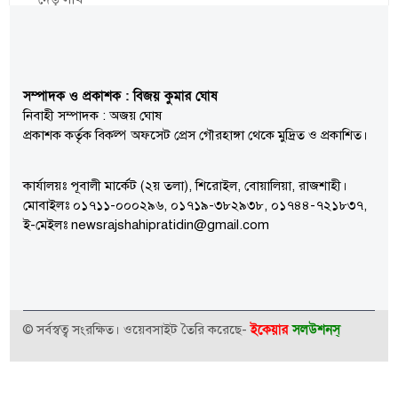
সম্পাদক ও প্রকাশক : বিজয় কুমার ঘোষ
নিবাহী সম্পাদক : অজয় ঘোষ
প্রকাশক কর্তৃক বিকল্প অফসেট প্রেস গৌরহাঙ্গা থেকে মুদ্রিত ও প্রকাশিত।
কার্যালয়ঃ পূবালী মার্কেট (২য় তলা), শিরোইল, বোয়ালিয়া, রাজশাহী।
মোবাইলঃ ০১৭১১-০০০২৯৬, ০১৭১৯-৩৮২৯৩৮, ০১৭৪৪-৭২১৮৩৭,
ই-মেইলঃ newsrajshahipratidin@gmail.com
ইকেয়ার
সলউশনস্
© সর্বস্বত্ব সংরক্ষিত। ওয়েবসাইট তৈরি করেছে-