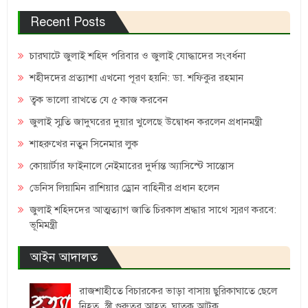
Recent Posts
চারঘাটে জুলাই শহিদ পরিবার ও জুলাই যোদ্ধাদের সংবর্ধনা
শহীদদের প্রত্যাশা এখনো পূরণ হয়নি: ডা. শফিকুর রহমান
ত্বক ভালো রাখতে যে ৫ কাজ করবেন
জুলাই স্মৃতি জাদুঘরের দুয়ার খুলেছে উদ্বোধন করলেন প্রধানমন্ত্রী
শাহরুখের নতুন সিনেমার লুক
কোয়ার্টার ফাইনালে নেইমারের দুর্দান্ত অ্যাসিস্টে সান্তোস
ডেনিস লিয়ামিন রাশিয়ার ড্রোন বাহিনীর প্রধান হলেন
জুলাই শহিদদের আত্মত্যাগ জাতি চিরকাল শ্রদ্ধার সাথে স্মরণ করবে:
ভূমিমন্ত্রী
আইন আদালত
রাজশাহীতে বিচারকের ভাড়া বাসায় ছুরিকাঘাতে ছেলে
নিহত, স্ত্রী গুরুতর আহত, ঘাতক আটক