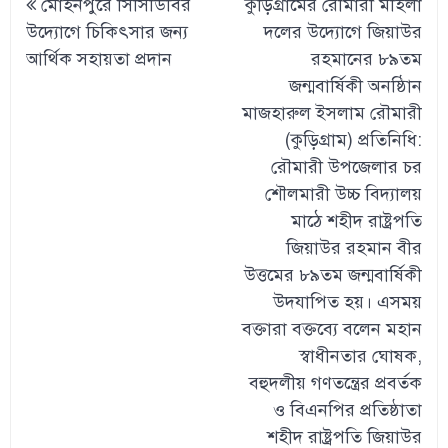
মোহনপুরে সিসিডিবির
কুড়িগ্রামের রৌমারী মহিলা
navigation
উদ্যোগে চিকিৎসার জন্য
দলের উদ্যোগে জিয়াউর
আর্থিক সহায়তা প্রদান
রহমানের ৮৯তম
জন্মবার্ষিকী অনষ্ঠিান
মাজহারুল ইসলাম রৌমারী
(কুড়িগ্রাম) প্রতিনিধি:
রৌমারী উপজেলার চর
শৌলমারী উচ্চ বিদ্যালয়
মাঠে শহীদ রাষ্ট্রপতি
জিয়াউর রহমান বীর
উত্তমের ৮৯তম জন্মবার্ষিকী
উদযাপিত হয়। এসময়
বক্তারা বক্তব্যে বলেন মহান
স্বাধীনতার ঘোষক,
বহুদলীয় গণতন্ত্রের প্রবর্তক
ও বিএনপির প্রতিষ্ঠাতা
শহীদ রাষ্ট্রপতি জিয়াউর