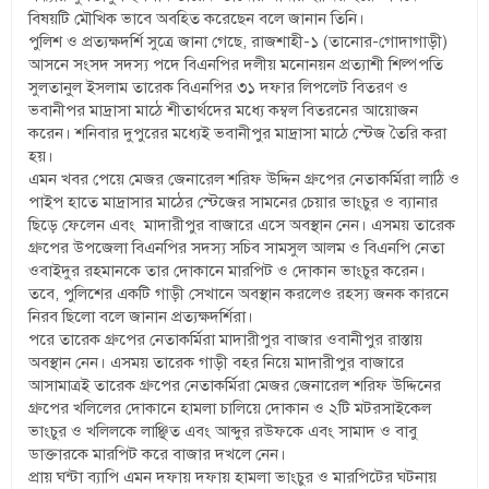
বিষয়টি মৌখিক ভাবে অবহিত করেছেন বলে জানান তিনি।
পুলিশ ও প্রত্যক্ষদর্শি সুত্রে জানা গেছে, রাজশাহী-১ (তানোর-গোদাগাড়ী)
আসনে সংসদ সদস্য পদে বিএনপির দলীয় মনোনয়ন প্রত্যাশী শিল্পপতি
সুলতানুল ইসলাম তারেক বিএনপির ৩১ দফার লিপলেট বিতরণ ও
ভবানীপর মাদ্রাসা মাঠে শীতার্থদের মধ্যে কম্বল বিতরনের আয়োজন
করেন। শনিবার দুপুরের মধ্যেই ভবানীপুর মাদ্রাসা মাঠে স্টেজ তৈরি করা
হয়।
এমন খবর পেয়ে মেজর জেনারেল শরিফ উদ্দিন গ্রুপের নেতাকর্মিরা লাঠি ও
পাইপ হাতে মাদ্রাসার মাঠের স্টেজের সামনের চেয়ার ভাংচুর ও ব্যানার
ছিড়ে ফেলেন এবং মাদারীপুর বাজারে এসে অবস্থান নেন। এসময় তারেক
গ্রুপের উপজেলা বিএনপির সদস্য সচিব সামসুল আলম ও বিএনপি নেতা
ওবাইদুর রহমানকে তার দোকানে মারপিট ও দোকান ভাংচুর করেন।
তবে, পুলিশের একটি গাড়ী সেখানে অবস্থান করলেও রহস্য জনক কারনে
নিরব ছিলো বলে জানান প্রত্যক্ষদর্শিরা।
পরে তারেক গ্রুপের নেতাকর্মিরা মাদারীপুর বাজার ওবানীপুর রাস্তায়
অবস্থান নেন। এসময় তারেক গাড়ী বহর নিয়ে মাদারীপুর বাজারে
আসামাত্রই তারেক গ্রুপের নেতাকর্মিরা মেজর জেনারেল শরিফ উদ্দিনের
গ্রুপের খলিলের দোকানে হামলা চালিয়ে দোকান ও ২টি মটরসাইকেল
ভাংচুর ও খলিলকে লাঞ্ছিত এবং আব্দুর রউফকে এবং সামাদ ও বাবু
ডাক্তারকে মারপিট করে বাজার দখলে নেন।
প্রায় ঘন্টা ব্যাপি এমন দফায় দফায় হামলা ভাংচুর ও মারপিটের ঘটনায়