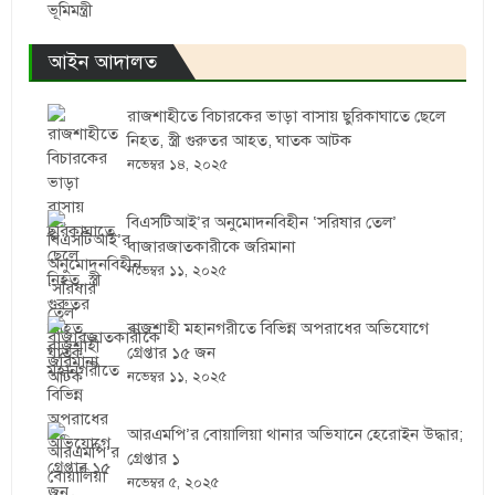
ভূমিমন্ত্রী
আইন আদালত
রাজশাহীতে বিচারকের ভাড়া বাসায় ছুরিকাঘাতে ছেলে
নিহত, স্ত্রী গুরুতর আহত, ঘাতক আটক
নভেম্বর ১৪, ২০২৫
বিএসটিআই’র অনুমোদনবিহীন ‘সরিষার তেল’
বাজারজাতকারীকে জরিমানা
নভেম্বর ১১, ২০২৫
রাজশাহী মহানগরীতে বিভিন্ন অপরাধের অভিযোগে
গ্রেপ্তার ১৫ জন
নভেম্বর ১১, ২০২৫
আরএমপি’র বোয়ালিয়া থানার অভিযানে হেরোইন উদ্ধার;
গ্রেপ্তার ১
নভেম্বর ৫, ২০২৫