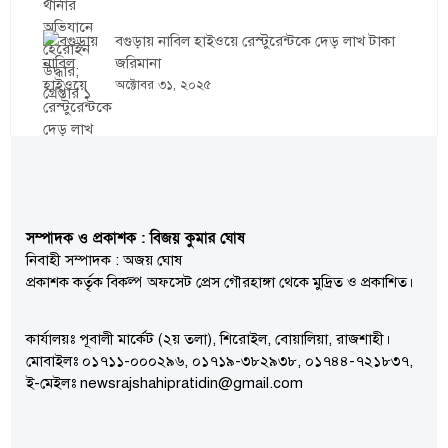
বগুড়ায় নাবিল হাইওয়ে রেস্টুরেন্টকে দেড় লাখ টাকা
জরিমানা
অক্টোবর ৩১, ২০২৫
সম্পাদক ও প্রকাশক : বিজয় কুমার ঘোষ
নিবাহী সম্পাদক : অজয় ঘোষ
প্রকাশক কর্তৃক বিকল্প অফসেট প্রেস গৌরহাঙ্গা থেকে মুদ্রিত ও প্রকাশিত।
কার্যালয়ঃ পূবালী মার্কেট (২য় তলা), শিরোইল, বোয়ালিয়া, রাজশাহী।
মোবাইলঃ ০১৭১১-০০০২৯৬, ০১৭১৯-৩৮২৯৩৮, ০১৭৪৪-৭২১৮৩৭,
ই-মেইলঃ newsrajshahipratidin@gmail.com