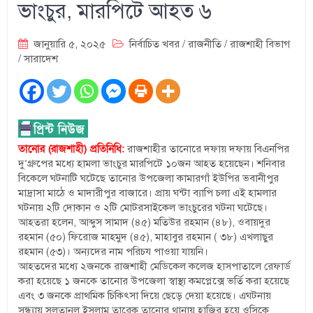
ভাংচুর, মারপিটে আহত ৬
জানুয়ারি ৫, ২০২৫
নির্বাচিত খবর
/
রাজনীতি
/
রাজশাহী বিভাগ
/
সারাদেশ
তানোর (রাজশাহী) প্রতিনিধি:
রাজশাহীর তানোরে দফায় দফায় বিএনপির
দু’গ্রুপের মধ্যে হামলা ভাংচুর মারপিটে ১০জন আহত হয়েছেন। শনিবার
বিকেলে ঘটনাটি ঘটেছে তানোর উপজেলা কামারগাঁ ইউপির ভবানীপুর
মাদ্রাসা মাঠে ও মাদারীপুর বাজারে। প্রায় ঘন্টা ব্যাপি চলা এই হামলার
ঘটনায় ২টি দোকান ও ২টি মোটরসাইকেল ভাংচুরের ঘটনা ঘটেছে।
আহতরা হলেন, আব্দুস সামাদ (৪৫) মতিউর রহমান (৪৮), ওবায়দুর
রহমান (৫০) ফিরোজ মাহমুদ (৪৫), মাহাবুর রহমান ( ৩৮) এখলাছুর
রহমান (৫৩)। অন্যদের নাম পরিচয পাওয়া যায়নি।
আহতদের মধ্যে ২জনকে রাজশাহী মেডিকেল কলেজ হাসপাতালে রেফার্ড
করা হয়েছে ১ জনকে তানোর উপজেলা স্বাস্থ্য কমপ্লেক্সে ভর্তি করা হয়েছে
এবং ৩ জনকে প্রাথমিক চিকিৎসা দিয়ে ছেড়ে দেয়া হয়েছে। এঘটনায়
সন্ধ্যায় সুলতানুল ইসলাম তারেক তানোর থানায় হাজির হয়ে ওসিকে