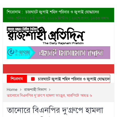
শিরোনাম :
চারঘাটে জুলাই শহিদ পরিবার ও জুলাই যোদ্ধাদের
সংবর্ধনা
আজ- শনিবার | ৮ই আগস্ট, ২০২৬ খ্রিস্টাব্দ | ২৪শে শ্রাবণ, ১৪৩৩ বঙ্গাব্দ
শহীদদের প্রত্যাশা এখনো পূরণ হয়নি: ডা. শফিকুর রহমান
ত্বক ভালো রাখতে যে ৫ কাজ করবেন
জুলাই স্মৃতি জাদুঘরের দুয়ার খুলেছে উদ্বোধন করলেন
প্রধানমন্ত্রী
শাহরুখের নতুন সিনেমার লুক
কোয়ার্টার ফাইনালে নেইমারের দুর্দান্ত অ্যাসিস্টে সান্তোস
ডেনিস লিয়ামিন রাশিয়ার ড্রোন বাহিনীর প্রধান হলেন
জুলাই শহিদদের আত্মত্যাগ জাতি চিরকাল শ্রদ্ধার সাথে
স্মরণ করবে: ভূমিমন্ত্রী
শিরোনাম
চারঘাটে জুলাই শহিদ পরিবার ও জুলাই যোদ্ধাদের সংবর্ধনা
Home
রাজশাহী বিভাগ
তানোরে বিএনপির দু’গ্রুপে হামলা ভাংচুর, মারপিটে আহত ৬
তানোরে বিএনপির দু’গ্রুপে হামলা