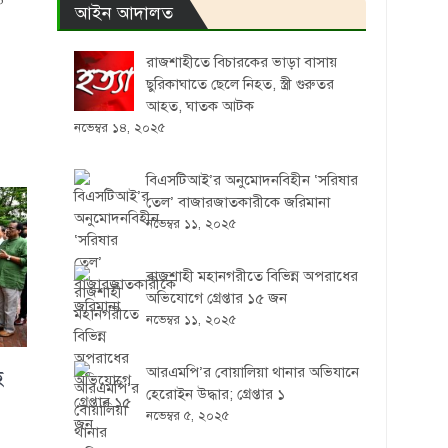
আইন আদালত
রাজশাহীতে বিচারকের ভাড়া বাসায়
ছুরিকাঘাতে ছেলে নিহত, স্ত্রী গুরুতর
আহত, ঘাতক আটক
নভেম্বর ১৪, ২০২৫
বিএসটিআই’র অনুমোদনবিহীন ‘সরিষার
তেল’ বাজারজাতকারীকে জরিমানা
নভেম্বর ১১, ২০২৫
রাজশাহী মহানগরীতে বিভিন্ন অপরাধের
অভিযোগে গ্রেপ্তার ১৫ জন
নভেম্বর ১১, ২০২৫
আরএমপি’র বোয়ালিয়া থানার অভিযানে
ে
হেরোইন উদ্ধার; গ্রেপ্তার ১
নভেম্বর ৫, ২০২৫