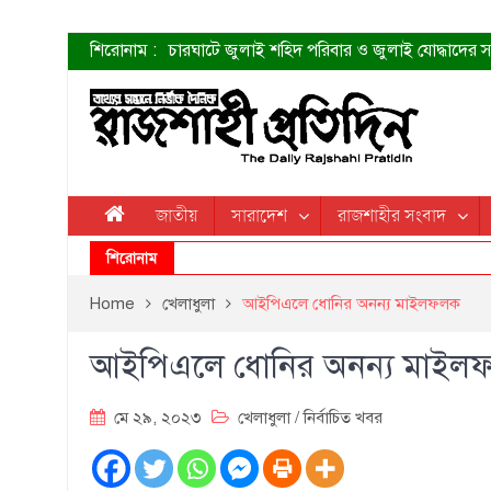
শিরোনাম :
চারঘাটে জুলাই শহিদ পরিবার ও জুলাই যোদ্ধাদের সং
শহীদদের প্রত্যাশা এখনো পূরণ হয়নি: ডা. শফিকুর 
ত্বক ভালো রাখতে যে ৫ কাজ করবেন
জুলাই স্মৃতি জাদুঘরের দুয়ার খুলেছে উদ্বোধন করলেন প
শাহরুখের নতুন সিনেমার লুক
কোয়ার্টার ফাইনালে নেইমারের দুর্দান্ত অ্যাসিস্টে সান্
ডেনিস লিয়ামিন রাশিয়ার ড্রোন বাহিনীর প্রধান হলেন
জাতীয়
সারাদেশ
রাজশাহীর সংবাদ
জুলাই শহিদদের আত্মত্যাগ জাতি চিরকাল শ্রদ্ধার সাথে
শিরোনাম
Home
খেলাধুলা
আইপিএলে ধোনির অনন্য মাইলফলক
আইপিএলে ধোনির অনন্য মাইল
মে ২৯, ২০২৩
খেলাধুলা
/
নির্বাচিত খবর