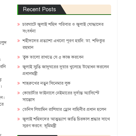
Recent Posts
চারঘাটে জুলাই শহিদ পরিবার ও জুলাই যোদ্ধাদের
সংবর্ধনা
শহীদদের প্রত্যাশা এখনো পূরণ হয়নি: ডা. শফিকুর
হলুদ
রহমান
ত্বক ভালো রাখতে যে ৫ কাজ করবেন
ক
রেনি
জুলাই স্মৃতি জাদুঘরের দুয়ার খুলেছে উদ্বোধন করলেন
প্রধানমন্ত্রী
য
শাহরুখের নতুন সিনেমার লুক
ে।
কোয়ার্টার ফাইনালে নেইমারের দুর্দান্ত অ্যাসিস্টে
েন।
সান্তোস
রে
ডেনিস লিয়ামিন রাশিয়ার ড্রোন বাহিনীর প্রধান হলেন
জুলাই শহিদদের আত্মত্যাগ জাতি চিরকাল শ্রদ্ধার সাথে
স্মরণ করবে: ভূমিমন্ত্রী
য