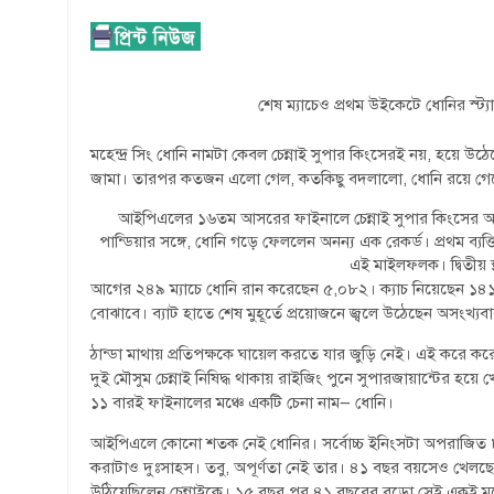
শেষ ম্যাচেও প্রথম উইকেটে ধোনির স্ট্য
মহেন্দ্র সিং ধোনি নামটা কেবল চেন্নাই সুপার কিংসেরই নয়, হয়ে
জামা। তারপর কতজন এলো গেল, কতকিছু বদলালো, ধোনি রয়ে গেলেন।
আইপিএলের ১৬তম আসরের ফাইনালে চেন্নাই সুপার কিংসের অধ
পান্ডিয়ার সঙ্গে, ধোনি গড়ে ফেললেন অনন্য এক রেকর্ড। প্রথম ব
এই মাইলফলক। দ্বিতীয় স
আগের ২৪৯ ম্যাচে ধোনি রান করেছেন ৫,০৮২। ক্যাচ নিয়েছেন ১৪১টি, 
বোঝাবে। ব্যাট হাতে শেষ মুহূর্তে প্রয়োজনে জ্বলে উঠেছেন অসংখ্য
ঠান্ডা মাথায় প্রতিপক্ষকে ঘায়েল করতে যার জুড়ি নেই। এই করে 
দুই মৌসুম চেন্নাই নিষিদ্ধ থাকায় রাইজিং পুনে সুপারজায়ান্টের
১১ বারই ফাইনালের মঞ্চে একটি চেনা নাম— ধোনি।
আইপিএলে কোনো শতক নেই ধোনির। সর্বোচ্চ ইনিংসটা অপরাজিত ৮৪
করাটাও দুঃসাহস। তবু, অপূর্ণতা নেই তার। ৪১ বছর বয়সেও খে
উঠিয়েছিলেন চেন্নাইকে। ১৫ বছর পর ৪১ বছরের বুড়ো সেই একই ম