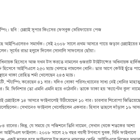
াম্পিং। ছবি : চেন্নাই সুপার কিংসের ফেসবুক ভেরিফায়েড পেজ
 উঠেছে আইপিএলেরও সমার্থক। সেই ২০০৮ সালে প্রথম আসরে গায়ে জড়ান চেন্নাইয়ের 
 সূর্যের রাঙা হলুদে দিলেন সোনালি সাফল্যের ছোঁয়া।
িনায়ক হিসেবে আজ যখন টস করতে নামলেন গুজরাট টাইটান্সের অধিনায়ক হার্দি
্যক্তি হিসেবে আইপিএলে ২৫০ ম্যাচ খেলতে নামলেন ধোনি। তার আগে কেউই ছুঁতে পা
্থানে থাকা রোহিত শর্মা খেলেছেন ২৪৩ ম্যাচ।
স্ট্যাম্পিং করেছেন ৪১ বার। যদিও বোকা পরিসংখ্যানের সাধ্য নেই ধোনির মাহাত্ম্
বার। মি. ফিনিশার তো এমনি এমনি হয়ে ওঠেননি। তাকে ডাকা হয় ‘ক্যাপ্টেন কুল’ নাম
করেই চেন্নাইকে ১৪ আসরে ফাইনালেই উঠিয়েছেন ১০ বার। চারবার শিরোপা জিতিয়েছ
 হয়ে খেলেছিলেন। সেখানেও ফাইনাল খেলেছিলেন একবার। হিসাব তাহলে দাঁড়াল ১৬ আস
 রানের। কিন্তু, যে সময়ে যে পজিশনে তিনি নামেন, সেখান থেকে শতকের আশা
লছেন আইপিএল ফাইনাল। ২০০৮ সালে ২৬ বছর বয়সী টগবগে যুবক, যিনি ফাইনালে
ঞ্চে, একই দলের হয়ে ফাইনালে টস করতে নামলেন ধোনি, আইপিএলে নিজের সম্ভাব্