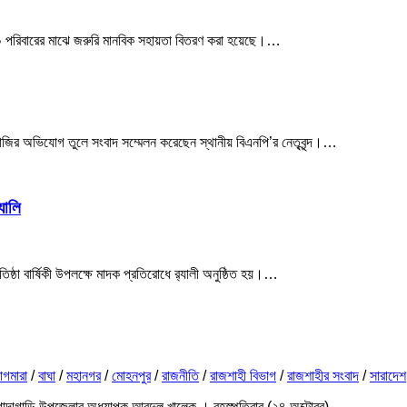
ত ২০০ পরিবারের মাঝে জরুরি মানবিক সহায়তা বিতরণ করা হয়েছে।…
াবাজির অভিযোগ তুলে সংবাদ সম্মেলন করেছেন স্থানীয় বিএনপি’র নেতৃবৃন্দ।…
যালি
তিষ্ঠা বার্ষিকী উপলক্ষে মাদক প্রতিরোধে র‌্যালী অনুষ্ঠিত হয়।…
াগমারা
/
বাঘা
/
মহানগর
/
মোহনপুর
/
রাজনীতি
/
রাজশাহী বিভাগ
/
রাজশাহীর সংবাদ
/
সারাদেশ
হী গোদাগাড়ি উপজেলার অধ্যাপক আবদুল খালেক । বৃহস্পতিবার (২৪ অক্টোবর)…