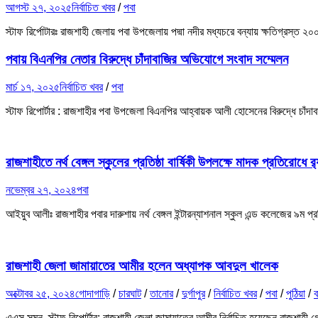
আগস্ট ২৭, ২০২৫
নির্বাচিত খবর
/
পবা
স্টাফ রির্পোটারঃ রাজশাহী জেলায় পবা উপজেলায় পদ্মা নদীর মধ্যচরে বন্যায় ক্ষতিগ্রস্
পবায় বিএনপির নেতার বিরুদ্ধে চাঁদাবাজির অভিযোগে সংবাদ সম্মেলন
মার্চ ১৭, ২০২৫
নির্বাচিত খবর
/
পবা
স্টাফ রিপোর্টার : রাজশাহীর পবা উপজেলা বিএনপির আহ্বায়ক আলী হোসেনের বিরুদ্ধে চাঁদ
রাজশাহীতে নর্থ বেঙ্গল স্কুলের প্রতিষ্ঠা বার্ষিকী উপলক্ষে মাদক প্রতিরোধে র‍্
নভেম্বর ২৭, ২০২৪
পবা
আইয়ুব আলীঃ রাজশাহীর পবার দারুশায় নর্থ বেঙ্গল ইন্টারন্যাশনাল স্কুল এন্ড কলেজের ৯ম প্র
রাজশাহী জেলা জামায়াতের আমীর হলেন অধ্যাপক আবদুল খালেক
অক্টোবর ২৫, ২০২৪
গোদাগাড়ি
/
চারঘাট
/
তানোর
/
দুর্গাপুর
/
নির্বাচিত খবর
/
পবা
/
পুঠিয়া
/
ব
এএস সুমন, স্টাফ রিপোর্টার: রাজশাহী জেলা জামায়াতের আমীর নির্বাচিত হয়েছেন রাজশা