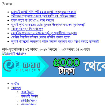
শিরোনাম :
চারঘাটে জুলাই শহিদ পরিবার ও জুলাই যোদ্ধাদের সংবর্ধনা
শহীদদের প্রত্যাশা এখনো পূরণ হয়নি: ডা. শফিকুর রহমান
ত্বক ভালো রাখতে যে ৫ কাজ করবেন
জুলাই স্মৃতি জাদুঘরের দুয়ার খুলেছে উদ্বোধন করলেন প্রধানমন্ত্রী
শাহরুখের নতুন সিনেমার লুক
কোয়ার্টার ফাইনালে নেইমারের দুর্দান্ত অ্যাসিস্টে সান্তোস
ডেনিস লিয়ামিন রাশিয়ার ড্রোন বাহিনীর প্রধান হলেন
জুলাই শহিদদের আত্মত্যাগ জাতি চিরকাল শ্রদ্ধার সাথে স্মরণ করবে: ভূমিমন্ত্রী
আজ- বৃহস্পতিবার | ৬ই আগস্ট, ২০২৬ খ্রিস্টাব্দ | ২২শে শ্রাবণ, ১৪৩৩ বঙ্গাব্দ
জাতীয়
সারাদেশ
ঢাকা বিভাগ
রাজশাহী বিভাগ
চট্টগ্রাম বিভাগ
বরিশাল বিভাগ