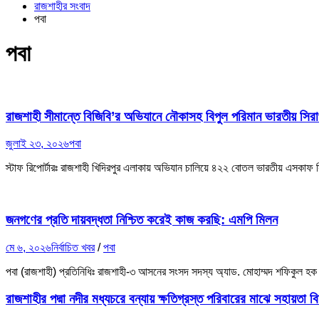
রাজশাহীর সংবাদ
পবা
পবা
রাজশাহী সীমান্তে বিজিবি’র অভিযানে নৌকাসহ বিপুল পরিমান ভারতীয় সিরাপ
জুলাই ২৩, ২০২৬
পবা
স্টাফ রিপোর্টারঃ রাজশাহী খিদিরপুর এলাকায় অভিযান চালিয়ে ৪২২ বোতল ভারতীয় এসকাফ সির
জনগণের প্রতি দায়বদ্ধতা নিশ্চিত করেই কাজ করছি: এমপি মিলন
মে ৬, ২০২৬
নির্বাচিত খবর
/
পবা
পবা (রাজশাহী) প্রতিনিধিঃ রাজশাহী-৩ আসনের সংসদ সদস্য অ্যাড. মোহাম্মদ শফিকুল 
রাজশাহীর পদ্মা নদীর মধ্যচরে বন্যায় ক্ষতিগ্রস্ত পরিবারের মাঝে সহায়তা 