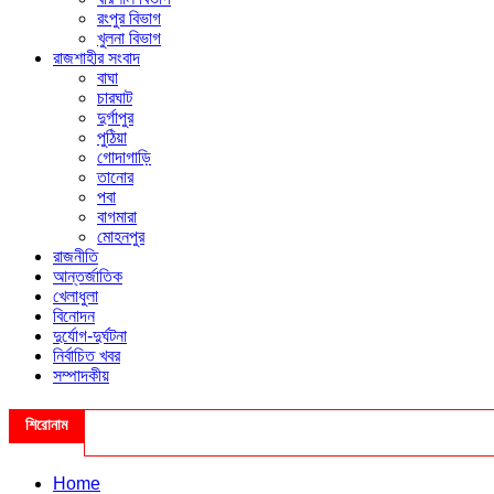
রংপুর বিভাগ
খুলনা বিভাগ
রাজশাহীর সংবাদ
বাঘা
চারঘাট
দুর্গাপুর
পুঠিয়া
গোদাগাড়ি
তানোর
পবা
বাগমারা
মোহনপুর
রাজনীতি
আন্তর্জাতিক
খেলাধুলা
বিনোদন
দুর্যোগ-দুর্ঘটনা
নির্বাচিত খবর
সম্পাদকীয়
শিরোনাম
Home