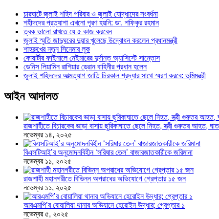
চারঘাটে জুলাই শহিদ পরিবার ও জুলাই যোদ্ধাদের সংবর্ধনা
শহীদদের প্রত্যাশা এখনো পূরণ হয়নি: ডা. শফিকুর রহমান
ত্বক ভালো রাখতে যে ৫ কাজ করবেন
জুলাই স্মৃতি জাদুঘরের দুয়ার খুলেছে উদ্বোধন করলেন প্রধানমন্ত্রী
শাহরুখের নতুন সিনেমার লুক
কোয়ার্টার ফাইনালে নেইমারের দুর্দান্ত অ্যাসিস্টে সান্তোস
ডেনিস লিয়ামিন রাশিয়ার ড্রোন বাহিনীর প্রধান হলেন
জুলাই শহিদদের আত্মত্যাগ জাতি চিরকাল শ্রদ্ধার সাথে স্মরণ করবে: ভূমিমন্ত্রী
আইন আদালত
রাজশাহীতে বিচারকের ভাড়া বাসায় ছুরিকাঘাতে ছেলে নিহত, স্ত্রী গুরুতর আহত, 
নভেম্বর ১৪, ২০২৫
বিএসটিআই’র অনুমোদনবিহীন ‘সরিষার তেল’ বাজারজাতকারীকে জরিমানা
নভেম্বর ১১, ২০২৫
রাজশাহী মহানগরীতে বিভিন্ন অপরাধের অভিযোগে গ্রেপ্তার ১৫ জন
নভেম্বর ১১, ২০২৫
আরএমপি’র বোয়ালিয়া থানার অভিযানে হেরোইন উদ্ধার; গ্রেপ্তার ১
নভেম্বর ৫, ২০২৫