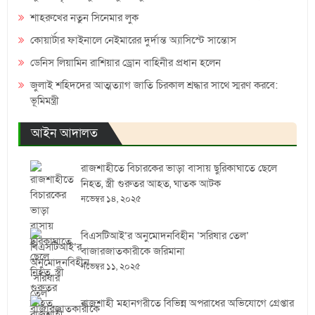
শাহরুখের নতুন সিনেমার লুক
কোয়ার্টার ফাইনালে নেইমারের দুর্দান্ত অ্যাসিস্টে সান্তোস
ডেনিস লিয়ামিন রাশিয়ার ড্রোন বাহিনীর প্রধান হলেন
জুলাই শহিদদের আত্মত্যাগ জাতি চিরকাল শ্রদ্ধার সাথে স্মরণ করবে:
ভূমিমন্ত্রী
আইন আদালত
রাজশাহীতে বিচারকের ভাড়া বাসায় ছুরিকাঘাতে ছেলে
নিহত, স্ত্রী গুরুতর আহত, ঘাতক আটক
নভেম্বর ১৪, ২০২৫
বিএসটিআই’র অনুমোদনবিহীন ‘সরিষার তেল’
বাজারজাতকারীকে জরিমানা
নভেম্বর ১১, ২০২৫
রাজশাহী মহানগরীতে বিভিন্ন অপরাধের অভিযোগে গ্রেপ্তার