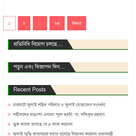
Posts
১
২
…
৬৪
Next
pagination
প্রতিনিধি নিয়োগ চলছে…
পড়ুন এবং বিজ্ঞাপন দিন…
Recent Posts
চারঘাটে জুলাই শহিদ পরিবার ও জুলাই যোদ্ধাদের সংবর্ধনা
শহীদদের প্রত্যাশা এখনো পূরণ হয়নি: ডা. শফিকুর রহমান
ত্বক ভালো রাখতে যে ৫ কাজ করবেন
জুলাই স্মৃতি জাদুঘরের দুয়ার খুলেছে উদ্বোধন করলেন প্রধানমন্ত্রী