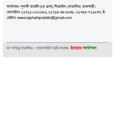
কার্যালয়ঃ পূবালী মার্কেট (২য় তলা), শিরোইল, বোয়ালিয়া, রাজশাহী।
মোবাইলঃ ০১৭১১-০০০২৯৬, ০১৭১৯-৩৮২৯৩৮, ০১৭৪৪-৭২১৮৩৭, ই-
মেইলঃ newsrajshahipratidin@gmail.com
© সর্বস্বত্ব সংরক্ষিত। ওয়েবসাইট তৈরি করেছে-
ইকেয়ার
সলউশনস্