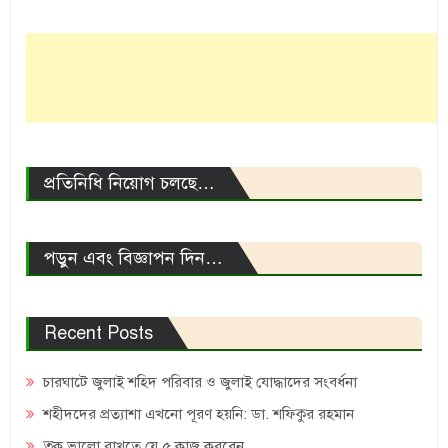
প্রতিনিধি নিয়োগ চলছে…
পড়ুন এবং বিজ্ঞাপন দিন…
Recent Posts
চারঘাটে জুলাই শহিদ পরিবার ও জুলাই যোদ্ধাদের সংবর্ধনা
শহীদদের প্রত্যাশা এখনো পূরণ হয়নি: ডা. শফিকুর রহমান
ত্বক ভালো রাখতে যে ৫ কাজ করবেন