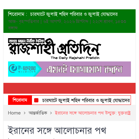
শিরোনাম :
চারঘাটে জুলাই শহিদ পরিবার ও জুলাই যোদ্ধাদের
সংবর্ধনা
আজ- বৃহস্পতিবার | ৬ই আগস্ট, ২০২৬ খ্রিস্টাব্দ | ২২শে শ্রাবণ, ১৪৩৩
শহীদদের প্রত্যাশা এখনো পূরণ হয়নি: ডা. শফিকুর রহমান
বঙ্গাব্দ
ত্বক ভালো রাখতে যে ৫ কাজ করবেন
জুলাই স্মৃতি জাদুঘরের দুয়ার খুলেছে উদ্বোধন করলেন
প্রধানমন্ত্রী
শাহরুখের নতুন সিনেমার লুক
কোয়ার্টার ফাইনালে নেইমারের দুর্দান্ত অ্যাসিস্টে সান্তোস
ডেনিস লিয়ামিন রাশিয়ার ড্রোন বাহিনীর প্রধান হলেন
জুলাই শহিদদের আত্মত্যাগ জাতি চিরকাল শ্রদ্ধার সাথে
স্মরণ করবে: ভূমিমন্ত্রী
শিরোনাম
চারঘাটে জুলাই শহিদ পরিবার ও জুলাই যোদ্ধাদের সংবর্ধনা
Home
আন্তর্জাতিক
ইরানের সঙ্গে আলোচনার পথ উন্মুক্ত: যুক্তরাষ্ট্র
ইরানের সঙ্গে আলোচনার পথ