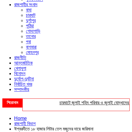
রাজশাহীর সংবাদ
বাঘা
চারঘাট
দুর্গাপুর
পুঠিয়া
গোদাগাড়ি
তানোর
পবা
বাগমারা
মোহনপুর
রাজনীতি
আন্তর্জাতিক
খেলাধুলা
বিনোদন
দুর্যোগ-দুর্ঘটনা
নির্বাচিত খবর
সম্পাদকীয়
শিরোনাম
চারঘাটে জুলাই শহিদ পরিবার ও জুলাই যোদ্ধাদের সংবর্
Home
রাজশাহী বিভাগ
ঈশ্বরদীতে ১৮ হাজার লিটার তেল মজুদের দায়ে জরিমানা