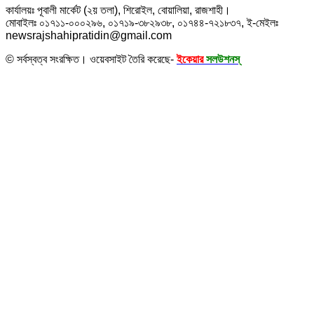
কার্যালয়ঃ পূবালী মার্কেট (২য় তলা), শিরোইল, বোয়ালিয়া, রাজশাহী।
মোবাইলঃ ০১৭১১-০০০২৯৬, ০১৭১৯-৩৮২৯৩৮, ০১৭৪৪-৭২১৮৩৭, ই-মেইলঃ
newsrajshahipratidin@gmail.com
© সর্বস্বত্ব সংরক্ষিত। ওয়েবসাইট তৈরি করেছে-
ইকেয়ার
সলউশনস্