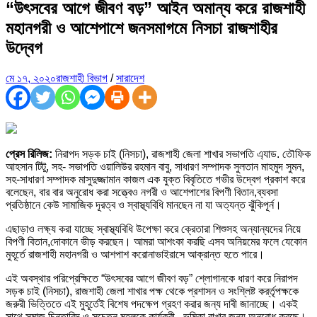
“উৎসবের আগে জীবণ বড়” আইন অমান্য করে রাজশাহী
মহানগরী ও আশেপাশে জনসমাগমে নিসচা রাজশাহীর
উদ্বেগ
মে ১৭, ২০২০
রাজশাহী বিভাগ
/
সারাদেশ
প্রেস রিলিজ:
নিরাপদ সড়ক চাই (নিসচা), রাজশাহী জেলা শাখার সভাপতি এ্যাড. তৌফিক
আহসান টিটু, সহ- সভাপতি ওয়ালিউর রহমান বাবু, সাধারণ সম্পাদক সুলতান মাহমুদ সুমন,
সহ-সাধারণ সম্পাদক মাসুদুজ্জামান কাজল এক যুক্ত বিবৃতিতে গভীর উদ্বেগ প্রকাশ করে
বলেছেন, বার বার অনুরোধ করা সত্ত্বেও নগরী ও আশেপাশের বিপণী বিতান,ব্যবসা
প্রতিষ্ঠানে কেউ সামাজিক দূরত্ব ও স্বাস্থ্যবিধি মানছেন না যা অত্যন্ত ঝুঁকিপূর্ন।
এছাড়াও লক্ষ্য করা যাচ্ছে স্বাস্থ্যবিধি উপেক্ষা করে ক্রেতারা শিশুসহ অন্যান্যদের নিয়ে
বিপণী বিতান,দোকানে ভীড় করছেন। আমরা আশংকা করছি এসব অনিয়মের ফলে যেকোন
মুহূর্তে রাজশাহী মহানগরী ও আশপাশ করোনাভাইরাসে আক্রান্ত হতে পারে।
এই অবস্থার পরিপ্রেক্ষিতে “উৎসবের আগে জীবণ বড়” শ্লোগানকে ধারণ করে নিরাপদ
সড়ক চাই (নিসচা), রাজশাহী জেলা শাখার পক্ষ থেকে প্রশাসন ও সংশ্লিষ্ট কর্র্তৃপক্ষকে
জরুরী ভিত্তিতে এই মুহূর্তেই বিশেষ পদক্ষেপ গ্রহণ করার জন্য দাবী জানাচ্ছে। একই
সাথে সমাজ চিন্তাবিদ ও সচেতন মহলকে কার্যকরী ভূমিকা রাখার জন্য অনুরোধ করছে।