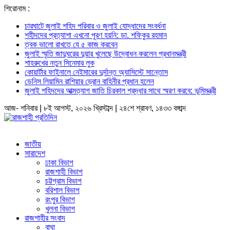
শিরোনাম :
চারঘাটে জুলাই শহিদ পরিবার ও জুলাই যোদ্ধাদের সংবর্ধনা
শহীদদের প্রত্যাশা এখনো পূরণ হয়নি: ডা. শফিকুর রহমান
ত্বক ভালো রাখতে যে ৫ কাজ করবেন
জুলাই স্মৃতি জাদুঘরের দুয়ার খুলেছে উদ্বোধন করলেন প্রধানমন্ত্রী
শাহরুখের নতুন সিনেমার লুক
কোয়ার্টার ফাইনালে নেইমারের দুর্দান্ত অ্যাসিস্টে সান্তোস
ডেনিস লিয়ামিন রাশিয়ার ড্রোন বাহিনীর প্রধান হলেন
জুলাই শহিদদের আত্মত্যাগ জাতি চিরকাল শ্রদ্ধার সাথে স্মরণ করবে: ভূমিমন্ত্রী
আজ- শনিবার | ৮ই আগস্ট, ২০২৬ খ্রিস্টাব্দ | ২৪শে শ্রাবণ, ১৪৩৩ বঙ্গাব্দ
জাতীয়
সারাদেশ
ঢাকা বিভাগ
রাজশাহী বিভাগ
চট্টগ্রাম বিভাগ
বরিশাল বিভাগ
রংপুর বিভাগ
খুলনা বিভাগ
রাজশাহীর সংবাদ
বাঘা