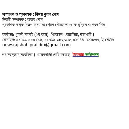
সম্পাদক ও প্রকাশক : বিজয় কুমার ঘোষ
নিবাহী সম্পাদক : অজয় ঘোষ
প্রকাশক কর্তৃক বিকল্প অফসেট প্রেস গৌরহাঙ্গা থেকে মুদ্রিত ও প্রকাশিত।
কার্যালয়ঃ পূবালী মার্কেট (২য় তলা), শিরোইল, বোয়ালিয়া, রাজশাহী।
মোবাইলঃ ০১৭১১-০০০২৯৬, ০১৭১৯-৩৮২৯৩৮, ০১৭৪৪-৭২১৮৩৭, ই-মেইলঃ
newsrajshahipratidin@gmail.com
© সর্বস্বত্ব সংরক্ষিত। ওয়েবসাইট তৈরি করেছে-
ইকেয়ার
সলউশনস্