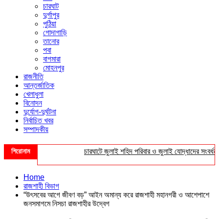
চারঘাট
দুর্গাপুর
পুঠিয়া
গোদাগাড়ি
তানোর
পবা
বাগমারা
মোহনপুর
রাজনীতি
আন্তর্জাতিক
খেলাধুলা
বিনোদন
দুর্যোগ-দুর্ঘটনা
নির্বাচিত খবর
সম্পাদকীয়
শিরোনাম
চারঘাটে জুলাই শহিদ পরিবার ও জুলাই যোদ্ধাদের সংবর্ধনা
Home
রাজশাহী বিভাগ
“উৎসবের আগে জীবণ বড়” আইন অমান্য করে রাজশাহী মহানগরী ও আশেপাশে
জনসমাগমে নিসচা রাজশাহীর উদ্বেগ