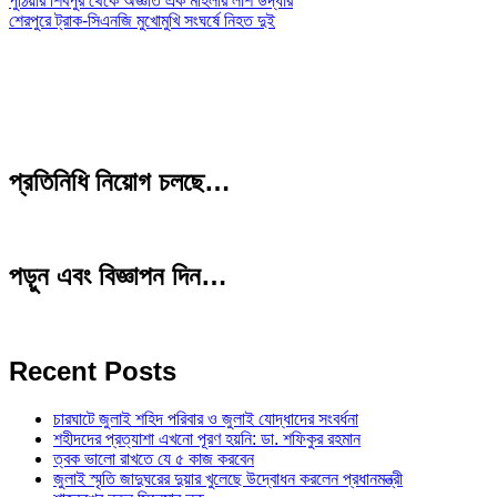
পুঠিয়ার শিবপুর থেকে অজ্ঞাত এক মহিলার লাশ উদ্ধার
শেরপুরে ট্রাক-সিএনজি মুখোমুখি সংঘর্ষে নিহত দুই
প্রতিনিধি নিয়োগ চলছে…
পড়ুন এবং বিজ্ঞাপন দিন…
Recent Posts
চারঘাটে জুলাই শহিদ পরিবার ও জুলাই যোদ্ধাদের সংবর্ধনা
শহীদদের প্রত্যাশা এখনো পূরণ হয়নি: ডা. শফিকুর রহমান
ত্বক ভালো রাখতে যে ৫ কাজ করবেন
জুলাই স্মৃতি জাদুঘরের দুয়ার খুলেছে উদ্বোধন করলেন প্রধানমন্ত্রী