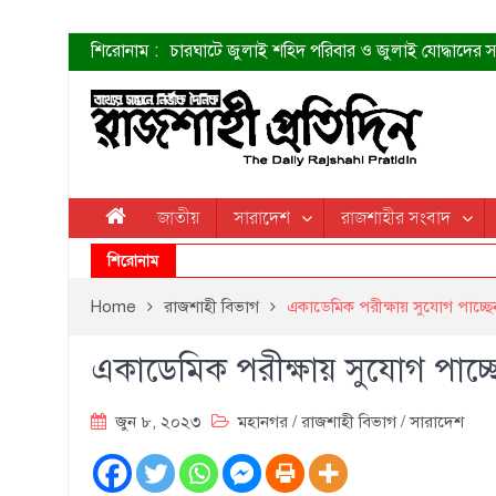
শিরোনাম :
চারঘাটে জুলাই শহিদ পরিবার ও জুলাই যোদ্ধাদের সং
শহীদদের প্রত্যাশা এখনো পূরণ হয়নি: ডা. শফিকুর 
ত্বক ভালো রাখতে যে ৫ কাজ করবেন
জুলাই স্মৃতি জাদুঘরের দুয়ার খুলেছে উদ্বোধন করলেন প
শাহরুখের নতুন সিনেমার লুক
কোয়ার্টার ফাইনালে নেইমারের দুর্দান্ত অ্যাসিস্টে সান্
ডেনিস লিয়ামিন রাশিয়ার ড্রোন বাহিনীর প্রধান হলেন
জাতীয়
সারাদেশ
রাজশাহীর সংবাদ
জুলাই শহিদদের আত্মত্যাগ জাতি চিরকাল শ্রদ্ধার সাথে
শিরোনাম
Home
রাজশাহী বিভাগ
একাডেমিক পরীক্ষায় সুযোগ পাচ্ছেন প
একাডেমিক পরীক্ষায় সুযোগ পাচ্ছেন 
জুন ৮, ২০২৩
মহানগর
/
রাজশাহী বিভাগ
/
সারাদেশ