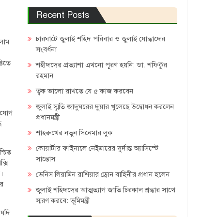
Recent Posts
চারঘাটে জুলাই শহিদ পরিবার ও জুলাই যোদ্ধাদের
সলাম
সংবর্ধনা
তিতে
শহীদদের প্রত্যাশা এখনো পূরণ হয়নি: ডা. শফিকুর
রহমান
ত্বক ভালো রাখতে যে ৫ কাজ করবেন
জুলাই স্মৃতি জাদুঘরের দুয়ার খুলেছে উদ্বোধন করলেন
সুযোগ
প্রধানমন্ত্রী
ে
শাহরুখের নতুন সিনেমার লুক
কোয়ার্টার ফাইনালে নেইমারের দুর্দান্ত অ্যাসিস্টে
শ্চিত
সান্তোস
ক্সি
়।
ডেনিস লিয়ামিন রাশিয়ার ড্রোন বাহিনীর প্রধান হলেন
ের
জুলাই শহিদদের আত্মত্যাগ জাতি চিরকাল শ্রদ্ধার সাথে
স্মরণ করবে: ভূমিমন্ত্রী
 যদি