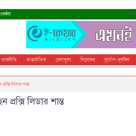
বর্ধনা
আজ- 
রহমান
্রধানমন্ত্রী
তোস
রাজনীতি
আন্তর্জাতিক
খেলাধুলা
বিনোদন
দুর্যোগ-দুর্ঘটনা
 স্মরণ করবে: ভূমিমন্ত্রী
্রক্সি লিডার শান্ত
প্রক্সি লিডার শান্ত