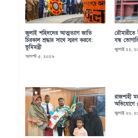
জুলাই শহিদদের আত্মত্যাগ জাতি
রৌমারীতে ইউ
চিরকাল শ্রদ্ধার সাথে স্মরণ করবে:
বন্ধ ভোগান
ভূমিমন্ত্রী
জুলাই ২২, 
আগস্ট ৫, ২০২৬
রাজশাহী ম
অভিযোগে গ্
জুলাই ২০, 