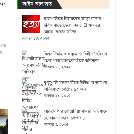
আইন আদালত
তার
রাজশাহীতে বিচারকের ভাড়া বাসায়
ছুরিকাঘাতে ছেলে নিহত, স্ত্রী গুরুতর
আহত, ঘাতক আটক
নভেম্বর ১৪, ২০২৫
ত এক
বং
বিএসটিআই’র অনুমোদনবিহীন ‘সরিষার
তেল’ বাজারজাতকারীকে জরিমানা
নভেম্বর ১১, ২০২৫
রাজশাহী মহানগরীতে বিভিন্ন অপরাধের
অভিযোগে গ্রেপ্তার ১৫ জন
নভেম্বর ১১, ২০২৫
আরএমপি’র বোয়ালিয়া থানার অভিযানে
হেরোইন উদ্ধার; গ্রেপ্তার ১
নভেম্বর ৫, ২০২৫