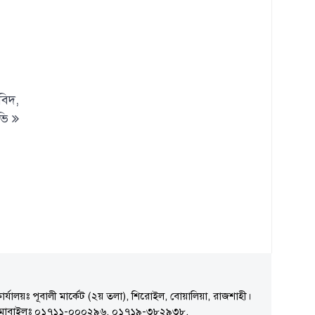
বিদ,
ভি
ার্যালয়ঃ পূবালী মার্কেট (২য় তলা), শিরোইল, বোয়ালিয়া, রাজশাহী।
মোবাইলঃ ০১৭১১-০০০২৯৬, ০১৭১৯-৩৮২৯৩৮,