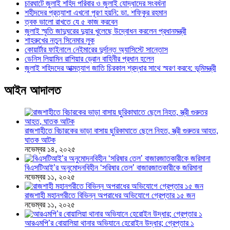
চারঘাটে জুলাই শহিদ পরিবার ও জুলাই যোদ্ধাদের সংবর্ধনা
শহীদদের প্রত্যাশা এখনো পূরণ হয়নি: ডা. শফিকুর রহমান
ত্বক ভালো রাখতে যে ৫ কাজ করবেন
জুলাই স্মৃতি জাদুঘরের দুয়ার খুলেছে উদ্বোধন করলেন প্রধানমন্ত্রী
শাহরুখের নতুন সিনেমার লুক
কোয়ার্টার ফাইনালে নেইমারের দুর্দান্ত অ্যাসিস্টে সান্তোস
ডেনিস লিয়ামিন রাশিয়ার ড্রোন বাহিনীর প্রধান হলেন
জুলাই শহিদদের আত্মত্যাগ জাতি চিরকাল শ্রদ্ধার সাথে স্মরণ করবে: ভূমিমন্ত্রী
আইন আদালত
রাজশাহীতে বিচারকের ভাড়া বাসায় ছুরিকাঘাতে ছেলে নিহত, স্ত্রী গুরুতর আহত,
ঘাতক আটক
নভেম্বর ১৪, ২০২৫
বিএসটিআই’র অনুমোদনবিহীন ‘সরিষার তেল’ বাজারজাতকারীকে জরিমানা
নভেম্বর ১১, ২০২৫
রাজশাহী মহানগরীতে বিভিন্ন অপরাধের অভিযোগে গ্রেপ্তার ১৫ জন
নভেম্বর ১১, ২০২৫
আরএমপি’র বোয়ালিয়া থানার অভিযানে হেরোইন উদ্ধার; গ্রেপ্তার ১