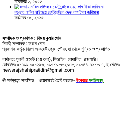
নভেম্বর ৫, ২০২৫
বগুড়ায় নাবিল হাইওয়ে রেস্টুরেন্টকে দেড় লাখ টাকা জরিমানা
অক্টোবর ৩১, ২০২৫
সম্পাদক ও প্রকাশক : বিজয় কুমার ঘোষ
নিবাহী সম্পাদক : অজয় ঘোষ
প্রকাশক কর্তৃক বিকল্প অফসেট প্রেস গৌরহাঙ্গা থেকে মুদ্রিত ও প্রকাশিত।
কার্যালয়ঃ পূবালী মার্কেট (২য় তলা), শিরোইল, বোয়ালিয়া, রাজশাহী।
মোবাইলঃ ০১৭১১-০০০২৯৬, ০১৭১৯-৩৮২৯৩৮, ০১৭৪৪-৭২১৮৩৭, ই-মেইলঃ
newsrajshahipratidin@gmail.com
© সর্বস্বত্ব সংরক্ষিত। ওয়েবসাইট তৈরি করেছে-
ইকেয়ার
সলউশনস্