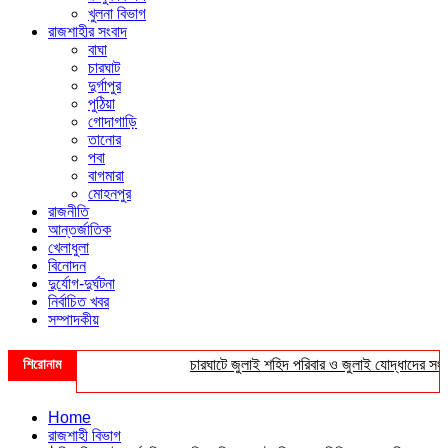
খুলনা বিভাগ
রাজশাহীর সংবাদ
বাঘা
চারঘাট
দুর্গাপুর
পুঠিয়া
গোদাগাড়ি
তানোর
পবা
বাগমারা
মোহনপুর
রাজনীতি
আন্তর্জাতিক
খেলাধুলা
বিনোদন
দুর্যোগ-দুর্ঘটনা
নির্বাচিত খবর
সম্পাদকীয়
শিরোনাম
চারঘাটে জুলাই শহিদ পরিবার ও জুলাই যোদ্ধাদের সংবর্ধনা
Home
রাজশাহী বিভাগ