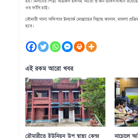
হয়। মিলনের পিতা আইজল হকসহ আরো ৩ জন চিকিৎসাধীন রয়েছেন। 
ওর ফাঁসি চাই।
রৌমারী থানা অফিসার ইনচার্জ মোন্তাছের বিল্লাহ জানান, মামলা প্রক
হবে।
এই রকম আরো খবর
রৌমারীতে ইউনিয়ন উপ স্বাস্থ্য কেন্দ্র
নাচোলে আইন