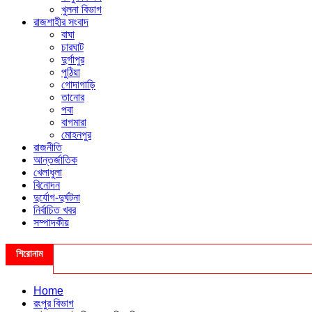
খুলনা বিভাগ
রাজশাহীর সংবাদ
বাঘা
চারঘাট
দুর্গাপুর
পুঠিয়া
গোদাগাড়ি
তানোর
পবা
বাগমারা
মোহনপুর
রাজনীতি
আন্তর্জাতিক
খেলাধুলা
বিনোদন
দুর্যোগ-দুর্ঘটনা
নির্বাচিত খবর
সম্পাদকীয়
শিরোনাম
Home
রংপুর বিভাগ