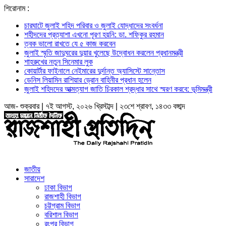
শিরোনাম :
চারঘাটে জুলাই শহিদ পরিবার ও জুলাই যোদ্ধাদের সংবর্ধনা
শহীদদের প্রত্যাশা এখনো পূরণ হয়নি: ডা. শফিকুর রহমান
ত্বক ভালো রাখতে যে ৫ কাজ করবেন
জুলাই স্মৃতি জাদুঘরের দুয়ার খুলেছে উদ্বোধন করলেন প্রধানমন্ত্রী
শাহরুখের নতুন সিনেমার লুক
কোয়ার্টার ফাইনালে নেইমারের দুর্দান্ত অ্যাসিস্টে সান্তোস
ডেনিস লিয়ামিন রাশিয়ার ড্রোন বাহিনীর প্রধান হলেন
জুলাই শহিদদের আত্মত্যাগ জাতি চিরকাল শ্রদ্ধার সাথে স্মরণ করবে: ভূমিমন্ত্রী
আজ- শুক্রবার | ৭ই আগস্ট, ২০২৬ খ্রিস্টাব্দ | ২৩শে শ্রাবণ, ১৪৩৩ বঙ্গাব্দ
জাতীয়
সারাদেশ
ঢাকা বিভাগ
রাজশাহী বিভাগ
চট্টগ্রাম বিভাগ
বরিশাল বিভাগ
রংপুর বিভাগ