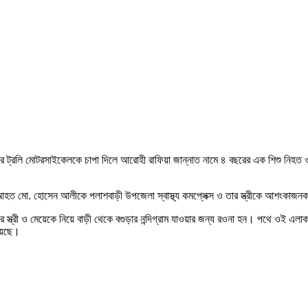
ওয়ার ট্রলি মোটরসাইকেলকে চাপা দিলে আরোহী রাফিয়া জান্নাত নামে ৪ বছরের এক শিশু নিহত 
ে। আহত মো. হোসেন আলীকে পলাশবাড়ী উপজেলা স্বাস্থ্য কমপ্লেক্স ও তার স্ত্রীকে আশংকা
 স্ত্রী ও মেয়েকে নিয়ে বাড়ী থেকে বগুড়ার নন্দিগ্রাম যাওয়ার জন্য রওনা হন। পথে ওই এল
য়েছে।