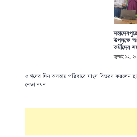
মহাদেবপুরে
উপলক্ষে আল
কর্মীদের সম
জুলাই ১২, 
Post
ঈদের দিন অসহায় পরিবারে মাংস বিতরণ করলেন ছাত
navigation
নেতা নয়ন