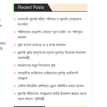
Recent Posts
চারঘাটে জুলাই শহিদ পরিবার ও জুলাই যোদ্ধাদের
র
সংবর্ধনা
িম।
শহীদদের প্রত্যাশা এখনো পূরণ হয়নি: ডা. শফিকুর
রহমান
াকার
ত্বক ভালো রাখতে যে ৫ কাজ করবেন
রি
জুলাই স্মৃতি জাদুঘরের দুয়ার খুলেছে উদ্বোধন করলেন
প্রধানমন্ত্রী
শাহরুখের নতুন সিনেমার লুক
কোয়ার্টার ফাইনালে নেইমারের দুর্দান্ত অ্যাসিস্টে
সান্তোস
ডেনিস লিয়ামিন রাশিয়ার ড্রোন বাহিনীর প্রধান হলেন
জুলাই শহিদদের আত্মত্যাগ জাতি চিরকাল শ্রদ্ধার সাথে
স্মরণ করবে: ভূমিমন্ত্রী