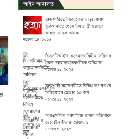
আইন আদালত
রাজশাহীতে বিচারকের ভাড়া বাসায়
ছুরিকাঘাতে ছেলে নিহত, স্ত্রী গুরুতর
আহত, ঘাতক আটক
নভেম্বর ১৪, ২০২৫
বিএসটিআই’র অনুমোদনবিহীন ‘সরিষার
তেল’ বাজারজাতকারীকে জরিমানা
নভেম্বর ১১, ২০২৫
রাজশাহী মহানগরীতে বিভিন্ন অপরাধের
অভিযোগে গ্রেপ্তার ১৫ জন
িত
নভেম্বর ১১, ২০২৫
আরএমপি’র বোয়ালিয়া থানার অভিযানে
হেরোইন উদ্ধার; গ্রেপ্তার ১
নভেম্বর ৫, ২০২৫