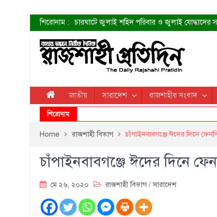
শিরোনাম :
চারঘাটে জুলাই শহিদ পরিবার ও জুলাই যোদ্ধাদের সং
শহীদদের প্রত্যাশা এখনো পূরণ হয়নি: ডা. শফিকুর 
ত্বক ভালো রাখতে যে ৫ কাজ করবেন
জুলাই স্মৃতি জাদুঘরের দুয়ার খুলেছে উদ্বোধন করলেন প
শাহরুখের নতুন সিনেমার লুক
কোয়ার্টার ফাইনালে নেইমারের দুর্দান্ত অ্যাসিস্টে সান্
ডেনিস লিয়ামিন রাশিয়ার ড্রোন বাহিনীর প্রধান হলেন
জাতীয়
সারাদেশ
রাজশাহীর সংবাদ
জুলাই শহিদদের আত্মত্যাগ জাতি চিরকাল শ্রদ্ধার সাথে
শিরোনাম
Home
রাজশাহী বিভাগ
চাঁপাইনবাবগঞ্জে ঈদের দিনে ফেনসি
চাঁপাইনবাবগঞ্জে ঈদের দিনে ফেনস
মে ২৬, ২০২০
রাজশাহী বিভাগ
/
সারাদেশ