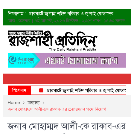
শিরোনাম :
চারঘাটে জুলাই শহিদ পরিবার ও জুলাই যোদ্ধাদের
সংবর্ধনা
আজ- শুক্রবার | ৭ই আগস্ট, ২০২৬ খ্রিস্টাব্দ | ২৩শে শ্রাবণ, ১৪৩৩ বঙ্গাব্দ
শহীদদের প্রত্যাশা এখনো পূরণ হয়নি: ডা. শফিকুর রহমান
ত্বক ভালো রাখতে যে ৫ কাজ করবেন
জুলাই স্মৃতি জাদুঘরের দুয়ার খুলেছে উদ্বোধন করলেন
প্রধানমন্ত্রী
শাহরুখের নতুন সিনেমার লুক
কোয়ার্টার ফাইনালে নেইমারের দুর্দান্ত অ্যাসিস্টে সান্তোস
ডেনিস লিয়ামিন রাশিয়ার ড্রোন বাহিনীর প্রধান হলেন
জুলাই শহিদদের আত্মত্যাগ জাতি চিরকাল শ্রদ্ধার সাথে
স্মরণ করবে: ভূমিমন্ত্রী
শিরোনাম
চারঘাটে জুলাই শহিদ পরিবার ও জুলাই যোদ্ধাদের সংবর্ধ
Home
অন্যান্য
জনাব মোহাম্মদ আলী-কে রাকাব-এর চেয়ারম্যান পদে নিয়োগ
জনাব মোহাম্মদ আলী-কে রাকাব-এর