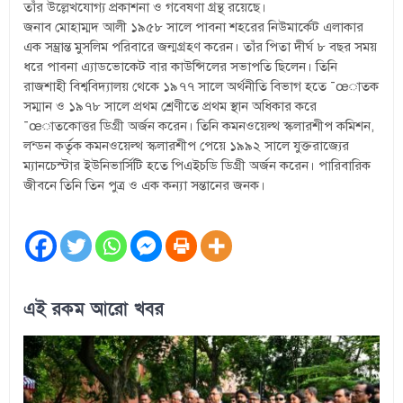
তাঁর উল্লেখযোগ্য প্রকাশনা ও গবেষণা গ্রন্থ রয়েছে।
জনাব মোহাম্মদ আলী ১৯৫৮ সালে পাবনা শহরের নিউমার্কেট এলাকার
এক সম্ভ্রান্ত মুসলিম পরিবারে জন্মগ্রহণ করেন। তাঁর পিতা দীর্ঘ ৮ বছর সময়
ধরে পাবনা এ্যাডভোকেট বার কাউন্সিলের সভাপতি ছিলেন। তিনি
রাজশাহী বিশ্ববিদ্যালয় থেকে ১৯৭৭ সালে অর্থনীতি বিভাগ হতে ¯œাতক
সম্মান ও ১৯৭৮ সালে প্রথম শ্রেণীতে প্রথম স্থান অধিকার করে
¯œাতকোত্তর ডিগ্রী অর্জন করেন। তিনি কমনওয়েল্থ স্কলারশীপ কমিশন,
লন্ডন কর্তৃক কমনওয়েল্থ স্কলারশীপ পেয়ে ১৯৯২ সালে যুক্তরাজ্যের
ম্যানচেস্টার ইউনিভার্সিটি হতে পিএইচডি ডিগ্রী অর্জন করেন। পারিবারিক
জীবনে তিনি তিন পুত্র ও এক কন্যা সন্তানের জনক।
এই রকম আরো খবর