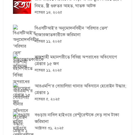
নিহত, স্ত্রী গুরুতর আহত, ঘাতক আটক
নভেম্বর ১৪, ২০২৫
বিএসটিআই’র অনুমোদনবিহীন ‘সরিষার তেল’
বাজারজাতকারীকে জরিমানা
নভেম্বর ১১, ২০২৫
রাজশাহী মহানগরীতে বিভিন্ন অপরাধের অভিযোগে
গ্রেপ্তার ১৫ জন
নভেম্বর ১১, ২০২৫
আরএমপি’র বোয়ালিয়া থানার অভিযানে হেরোইন উদ্ধার;
গ্রেপ্তার ১
নভেম্বর ৫, ২০২৫
বগুড়ায় নাবিল হাইওয়ে রেস্টুরেন্টকে দেড় লাখ টাকা
জরিমানা
অক্টোবর ৩১, ২০২৫