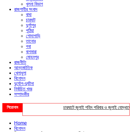
খুলনা বিভাগ
রাজশাহীর সংবাদ
বাঘা
চারঘাট
দুর্গাপুর
পুঠিয়া
গোদাগাড়ি
তানোর
পবা
বাগমারা
মোহনপুর
রাজনীতি
আন্তর্জাতিক
খেলাধুলা
বিনোদন
দুর্যোগ-দুর্ঘটনা
নির্বাচিত খবর
সম্পাদকীয়
শিরোনাম
চারঘাটে জুলাই শহিদ পরিবার ও জুলাই যোদ্ধাদের সংব
Home
বিনোদন