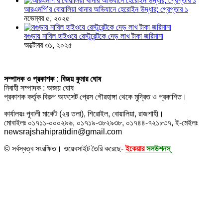
আরএমপি’র বোয়ালিয়া থানার অভিযানে হেরোইন উদ্ধার; গ্রেপ্তার ১
নভেম্বর ৫, ২০২৫
বগুড়ায় নাবিল হাইওয়ে রেস্টুরেন্টকে দেড় লাখ টাকা জরিমানা
অক্টোবর ৩১, ২০২৫
সম্পাদক ও প্রকাশক : বিজয় কুমার ঘোষ
নিবাহী সম্পাদক : অজয় ঘোষ
প্রকাশক কর্তৃক বিকল্প অফসেট প্রেস গৌরহাঙ্গা থেকে মুদ্রিত ও প্রকাশিত।
কার্যালয়ঃ পূবালী মার্কেট (২য় তলা), শিরোইল, বোয়ালিয়া, রাজশাহী।
মোবাইলঃ ০১৭১১-০০০২৯৬, ০১৭১৯-৩৮২৯৩৮, ০১৭৪৪-৭২১৮৩৭, ই-মেইলঃ
newsrajshahipratidin@gmail.com
© সর্বস্বত্ব সংরক্ষিত। ওয়েবসাইট তৈরি করেছে-
ইকেয়ার
সলউশনস্