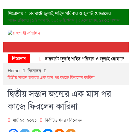
শিরোনাম :
চারঘাটে জুলাই শহিদ পরিবার ও জুলাই যোদ্ধাদের
সংবর্ধনা
আজ- রবিবার | ৯ই আগস্ট, ২০২৬ খ্রিস্টাব্দ | ২৫শে শ্রাবণ, ১৪৩৩ বঙ্গাব্দ
শহীদদের প্রত্যাশা এখনো পূরণ হয়নি: ডা. শফিকুর রহমান
ত্বক ভালো রাখতে যে ৫ কাজ করবেন
জুলাই স্মৃতি জাদুঘরের দুয়ার খুলেছে উদ্বোধন করলেন
প্রধানমন্ত্রী
শাহরুখের নতুন সিনেমার লুক
শিরোনাম
কোয়ার্টার ফাইনালে নেইমারের দুর্দান্ত অ্যাসিস্টে সান্তোস
চারঘাটে জুলাই শহিদ পরিবার ও জুলাই যোদ্ধাদের সংবর্ধ
ডেনিস লিয়ামিন রাশিয়ার ড্রোন বাহিনীর প্রধান হলেন
Home
বিনোদন
জুলাই শহিদদের আত্মত্যাগ জাতি চিরকাল শ্রদ্ধার সাথে
দ্বিতীয় সন্তান জন্মের এক মাস পর কাজে ফিরলেন কারিনা
স্মরণ করবে: ভূমিমন্ত্রী
দ্বিতীয় সন্তান জন্মের এক মাস পর
কাজে ফিরলেন কারিনা
মার্চ ২২, ২০২১
নির্বাচিত খবর
/
বিনোদন