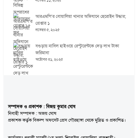
নভেম্বর ১১, ২০২৫
আরএমপি’র বোয়ালিয়া থানার অভিযানে হেরোইন উদ্ধার;
গ্রেপ্তার ১
নভেম্বর ৫, ২০২৫
বগুড়ায় নাবিল হাইওয়ে রেস্টুরেন্টকে দেড় লাখ টাকা
জরিমানা
অক্টোবর ৩১, ২০২৫
সম্পাদক ও প্রকাশক : বিজয় কুমার ঘোষ
নিবাহী সম্পাদক : অজয় ঘোষ
প্রকাশক কর্তৃক বিকল্প অফসেট প্রেস গৌরহাঙ্গা থেকে মুদ্রিত ও প্রকাশিত।
কার্যালয়ঃ পূবালী মার্কেট (২য় তলা), শিরোইল, বোয়ালিয়া, রাজশাহী।