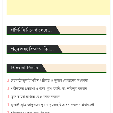
প্রতিনিধি নিয়োগ চলছে…
পড়ুন এবং বিজ্ঞাপন দিন…
Recent Posts
চারঘাটে জুলাই শহিদ পরিবার ও জুলাই যোদ্ধাদের সংবর্ধনা
শহীদদের প্রত্যাশা এখনো পূরণ হয়নি: ডা. শফিকুর রহমান
ত্বক ভালো রাখতে যে ৫ কাজ করবেন
জুলাই স্মৃতি জাদুঘরের দুয়ার খুলেছে উদ্বোধন করলেন প্রধানমন্ত্রী
শাহরুখের নতুন সিনেমার লুক