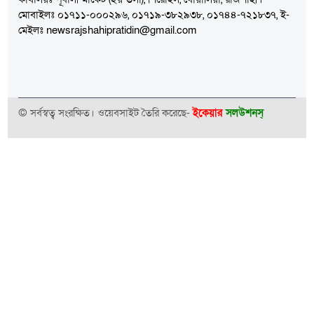
মোবাইলঃ ০১৭১১-০০০২৯৬, ০১৭১৯-৩৮২৯৩৮, ০১৭৪৪-৭২১৮৩৭, ই-
মেইলঃ newsrajshahipratidin@gmail.com
© সর্বস্বত্ব সংরক্ষিত। ওয়েবসাইট তৈরি করেছে-
ইকেয়ার
সলউশনস্