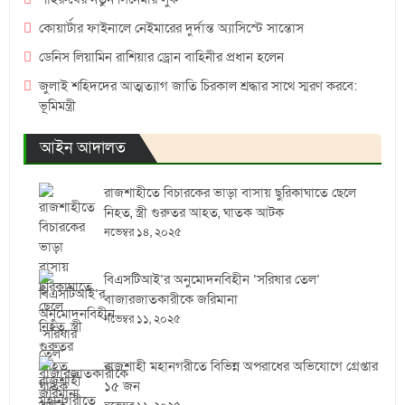
কোয়ার্টার ফাইনালে নেইমারের দুর্দান্ত অ্যাসিস্টে সান্তোস
ডেনিস লিয়ামিন রাশিয়ার ড্রোন বাহিনীর প্রধান হলেন
জুলাই শহিদদের আত্মত্যাগ জাতি চিরকাল শ্রদ্ধার সাথে স্মরণ করবে:
ভূমিমন্ত্রী
আইন আদালত
রাজশাহীতে বিচারকের ভাড়া বাসায় ছুরিকাঘাতে ছেলে
নিহত, স্ত্রী গুরুতর আহত, ঘাতক আটক
নভেম্বর ১৪, ২০২৫
বিএসটিআই’র অনুমোদনবিহীন ‘সরিষার তেল’
বাজারজাতকারীকে জরিমানা
নভেম্বর ১১, ২০২৫
রাজশাহী মহানগরীতে বিভিন্ন অপরাধের অভিযোগে গ্রেপ্তার
১৫ জন