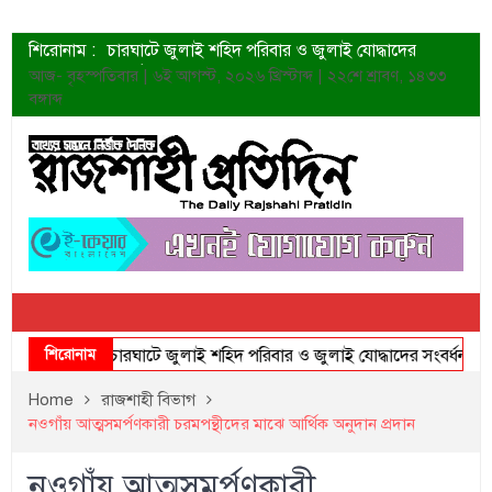
শিরোনাম :
চারঘাটে জুলাই শহিদ পরিবার ও জুলাই যোদ্ধাদের
সংবর্ধনা
আজ- বৃহস্পতিবার | ৬ই আগস্ট, ২০২৬ খ্রিস্টাব্দ | ২২শে শ্রাবণ, ১৪৩৩
শহীদদের প্রত্যাশা এখনো পূরণ হয়নি: ডা. শফিকুর রহমান
বঙ্গাব্দ
ত্বক ভালো রাখতে যে ৫ কাজ করবেন
জুলাই স্মৃতি জাদুঘরের দুয়ার খুলেছে উদ্বোধন করলেন
প্রধানমন্ত্রী
শাহরুখের নতুন সিনেমার লুক
কোয়ার্টার ফাইনালে নেইমারের দুর্দান্ত অ্যাসিস্টে সান্তোস
ডেনিস লিয়ামিন রাশিয়ার ড্রোন বাহিনীর প্রধান হলেন
জুলাই শহিদদের আত্মত্যাগ জাতি চিরকাল শ্রদ্ধার সাথে
স্মরণ করবে: ভূমিমন্ত্রী
শিরোনাম
চারঘাটে জুলাই শহিদ পরিবার ও জুলাই যোদ্ধাদের সংবর্ধনা
Home
রাজশাহী বিভাগ
নওগাঁয় আত্মসমর্পণকারী চরমপন্থীদের মাঝে আর্থিক অনুদান প্রদান
নওগাঁয় আত্মসমর্পণকারী