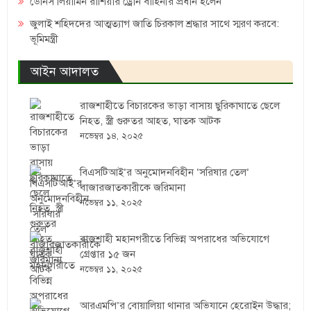
ডেনিস লিয়ামিন রাশিয়ার ড্রোন বাহিনীর প্রধান হলেন
জুলাই শহিদদের আত্মত্যাগ জাতি চিরকাল শ্রদ্ধার সাথে স্মরণ করবে:
ভূমিমন্ত্রী
আইন আদালত
রাজশাহীতে বিচারকের ভাড়া বাসায় ছুরিকাঘাতে ছেলে
নিহত, স্ত্রী গুরুতর আহত, ঘাতক আটক
নভেম্বর ১৪, ২০২৫
বিএসটিআই’র অনুমোদনবিহীন ‘সরিষার তেল’
বাজারজাতকারীকে জরিমানা
নভেম্বর ১১, ২০২৫
রাজশাহী মহানগরীতে বিভিন্ন অপরাধের অভিযোগে
গ্রেপ্তার ১৫ জন
নভেম্বর ১১, ২০২৫
আরএমপি’র বোয়ালিয়া থানার অভিযানে হেরোইন উদ্ধার;