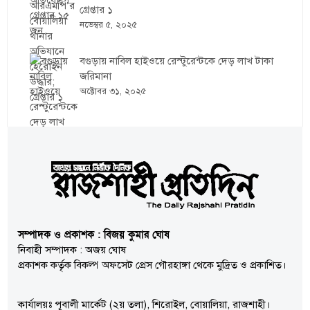
গ্রেপ্তার ১
নভেম্বর ৫, ২০২৫
বগুড়ায় নাবিল হাইওয়ে রেস্টুরেন্টকে দেড় লাখ টাকা
জরিমানা
অক্টোবর ৩১, ২০২৫
সম্পাদক ও প্রকাশক : বিজয় কুমার ঘোষ
নিবাহী সম্পাদক : অজয় ঘোষ
প্রকাশক কর্তৃক বিকল্প অফসেট প্রেস গৌরহাঙ্গা থেকে মুদ্রিত ও প্রকাশিত।
কার্যালয়ঃ পূবালী মার্কেট (২য় তলা), শিরোইল, বোয়ালিয়া, রাজশাহী।