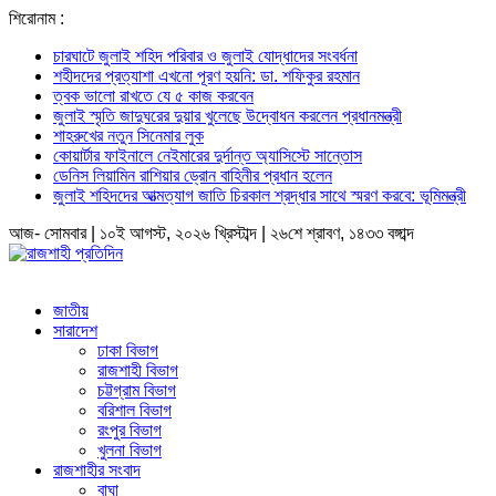
শিরোনাম :
চারঘাটে জুলাই শহিদ পরিবার ও জুলাই যোদ্ধাদের সংবর্ধনা
শহীদদের প্রত্যাশা এখনো পূরণ হয়নি: ডা. শফিকুর রহমান
ত্বক ভালো রাখতে যে ৫ কাজ করবেন
জুলাই স্মৃতি জাদুঘরের দুয়ার খুলেছে উদ্বোধন করলেন প্রধানমন্ত্রী
শাহরুখের নতুন সিনেমার লুক
কোয়ার্টার ফাইনালে নেইমারের দুর্দান্ত অ্যাসিস্টে সান্তোস
ডেনিস লিয়ামিন রাশিয়ার ড্রোন বাহিনীর প্রধান হলেন
জুলাই শহিদদের আত্মত্যাগ জাতি চিরকাল শ্রদ্ধার সাথে স্মরণ করবে: ভূমিমন্ত্রী
আজ- সোমবার | ১০ই আগস্ট, ২০২৬ খ্রিস্টাব্দ | ২৬শে শ্রাবণ, ১৪৩৩ বঙ্গাব্দ
জাতীয়
সারাদেশ
ঢাকা বিভাগ
রাজশাহী বিভাগ
চট্টগ্রাম বিভাগ
বরিশাল বিভাগ
রংপুর বিভাগ
খুলনা বিভাগ
রাজশাহীর সংবাদ
বাঘা