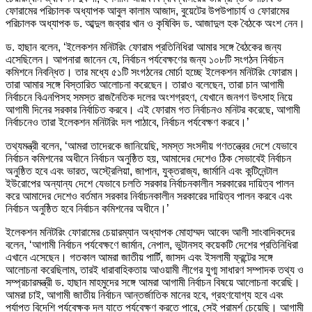
ফোরামের পরিচালক অধ্যাপক আবুল কালাম আজাদ, বুয়েটের উপউপাচার্য ও ফোরামের
পরিচালক অধ্যাপক ড. আব্দুল জব্বার খান ও কৃষিবিদ ড. আজাদুল হক বৈঠকে অংশ নেন।
ড. হাছান বলেন, ‘ইলেকশন মনিটরিং ফোরাম প্রতিনিধিরা আমার সঙ্গে বৈঠকের জন্য
এসেছিলেন। আপনারা জানেন যে, নির্বাচন পর্যবেক্ষণের জন্য ১০৮টি সংগঠন নির্বাচন
কমিশনে নিবন্ধিত। তার মধ্যে ৫১টি সংগঠনের মোর্চা হচ্ছে ইলেকশন মনিটরিং ফোরাম।
তারা আমার সঙ্গে বিস্তারিত আলোচনা করেছেন। তারাও বলেছেন, তারা চান আগামী
নির্বাচনে বিএনপিসহ সমস্ত রাজনৈতিক দলের অংশগ্রহণ, যেখানে জনগণ উৎসাহ নিয়ে
আগামী দিনের সরকার নির্বাচিত করবে। এই ফোরাম গত নির্বাচনও মনিটর করেছে, আগামী
নির্বাচনেও তারা ইলেকশন মনিটরিং দল পাঠাবে, নির্বাচন পর্যবেক্ষণ করবে।’
তথ্যমন্ত্রী বলেন, ‘আমরা তাদেরকে জানিয়েছি, সমস্ত সংসদীয় গণতন্ত্রের দেশে যেভাবে
নির্বাচন কমিশনের অধীনে নির্বাচন অনুষ্ঠিত হয়, আমাদের দেশেও ঠিক সেভাবেই নির্বাচন
অনুষ্ঠিত হবে এবং ভারত, অস্ট্রেলিয়া, জাপান, যুক্তরাজ্য, জার্মানি এবং কন্টিনেন্টাল
ইউরোপের অন্যান্য দেশে যেভাবে চলতি সরকার নির্বাচনকালীন সরকারের দায়িত্ব পালন
করে আমাদের দেশেও বর্তমান সরকার নির্বাচনকালীন সরকারের দায়িত্ব পালন করবে এবং
নির্বাচন অনুষ্ঠিত হবে নির্বাচন কমিশনের অধীনে।’
ইলেকশন মনিটরিং ফোরামের চেয়ারম্যান অধ্যাপক মোহাম্মদ আবেদ আলী সাংবাদিকদের
বলেন, ‘আগামী নির্বাচন পর্যবেক্ষণে জার্মান, নেপাল, ভুটানসহ কয়েকটি দেশের প্রতিনিধিরা
এখানে এসেছেন। গতকাল আমরা জাতীয় পার্টি, জাসদ এবং ইসলামী ফ্রন্টের সঙ্গে
আলোচনা করেছিলাম, তারই ধারাবাহিকতায় আওয়ামী লীগের যুগ্ম সাধারণ সম্পাদক তথ্য ও
সম্প্রচারমন্ত্রী ড. হাছান মাহমুদের সঙ্গে আমরা আগামী নির্বাচন বিষয়ে আলোচনা করেছি।
আমরা চাই, আগামী জাতীয় নির্বাচন আন্তর্জাতিক মানের হবে, গ্রহণযোগ্য হবে এবং
পর্যাপ্ত বিদেশি পর্যবেক্ষক দল যাতে পর্যবেক্ষণ করতে পারে, সেই পরামর্শ চেয়েছি। আগামী