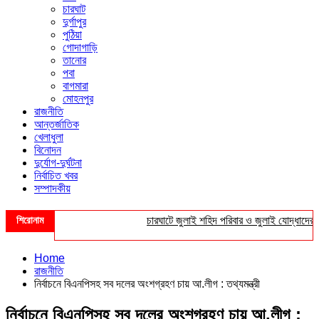
চারঘাট
দুর্গাপুর
পুঠিয়া
গোদাগাড়ি
তানোর
পবা
বাগমারা
মোহনপুর
রাজনীতি
আন্তর্জাতিক
খেলাধুলা
বিনোদন
দুর্যোগ-দুর্ঘটনা
নির্বাচিত খবর
সম্পাদকীয়
শিরোনাম
চারঘাটে জুলাই শহিদ পরিবার ও জুলাই যোদ্ধাদের সংবর্ধ
Home
রাজনীতি
নির্বাচনে বিএনপিসহ সব দলের অংশগ্রহণ চায় আ.লীগ : তথ্যমন্ত্রী
নির্বাচনে বিএনপিসহ সব দলের অংশগ্রহণ চায় আ.লীগ :