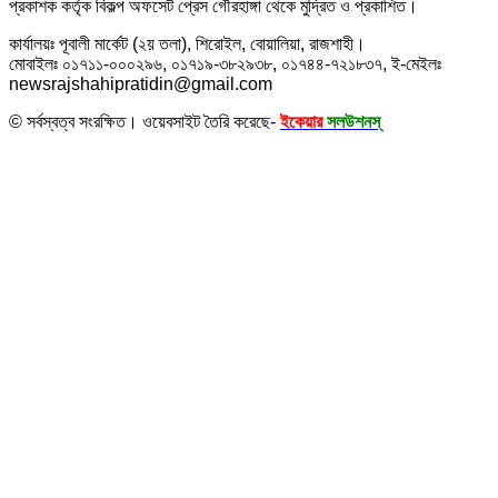
প্রকাশক কর্তৃক বিকল্প অফসেট প্রেস গৌরহাঙ্গা থেকে মুদ্রিত ও প্রকাশিত।
কার্যালয়ঃ পূবালী মার্কেট (২য় তলা), শিরোইল, বোয়ালিয়া, রাজশাহী।
মোবাইলঃ ০১৭১১-০০০২৯৬, ০১৭১৯-৩৮২৯৩৮, ০১৭৪৪-৭২১৮৩৭, ই-মেইলঃ
newsrajshahipratidin@gmail.com
© সর্বস্বত্ব সংরক্ষিত। ওয়েবসাইট তৈরি করেছে-
ইকেয়ার
সলউশনস্