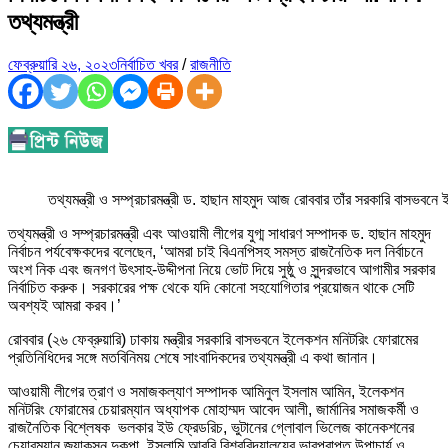
তথ্যমন্ত্রী
ফেব্রুয়ারি ২৬, ২০২৩
নির্বাচিত খবর
/
রাজনীতি
তথ্যমন্ত্রী ও সম্প্রচারমন্ত্রী ড. হাছান মাহমুদ আজ রোববার তাঁর সরকারি বাসভ
তথ্যমন্ত্রী ও সম্প্রচারমন্ত্রী এবং আওয়ামী লীগের যুগ্ম সাধারণ সম্পাদক ড. হাছান মাহমুদ
নির্বাচন পর্যবেক্ষকদের বলেছেন, ‘আমরা চাই বিএনপিসহ সমস্ত রাজনৈতিক দল নির্বাচনে
অংশ নিক এবং জনগণ উৎসাহ-উদ্দীপনা নিয়ে ভোট দিয়ে সুষ্ঠু ও সুন্দরভাবে আগামীর সরকার
নির্বাচিত করুক। সরকারের পক্ষ থেকে যদি কোনো সহযোগিতার প্রয়োজন থাকে সেটি
অবশ্যই আমরা করব।’
রোববার (২৬ ফেব্রুয়ারি) ঢাকায় মন্ত্রীর সরকারি বাসভবনে ইলেকশন মনিটরিং ফোরামের
প্রতিনিধিদের সঙ্গে মতবিনিময় শেষে সাংবাদিকদের তথ্যমন্ত্রী এ কথা জানান।
আওয়ামী লীগের ত্রাণ ও সমাজকল্যাণ সম্পাদক আমিনুল ইসলাম আমিন, ইলেকশন
মনিটরিং ফোরামের চেয়ারম্যান অধ্যাপক মোহাম্মদ আবেদ আলী, জার্মানির সমাজকর্মী ও
রাজনৈতিক বিশ্লেষক ভলকার ইউ ফ্রেডরিচ, ভুটানের গ্লোবাল ভিলেজ কানেকশনের
চেয়ারম্যান জ্যাকসন দুকপা, ইসলামি আরবি বিশ্ববিদ্যালয়ের ভারপ্রাপ্ত উপাচার্য ও