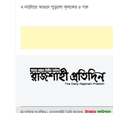
Post
নাটোরে আগুনে পুড়লো কৃষকের ৪ গরু
navigation
ইকেয়ার
সলউশনস্
© সর্বস্বত্ব সংরক্ষিত। ওয়েবসাইট তৈরি করেছে-