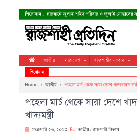
শিরোনাম :
চারঘাটে জুলাই শহিদ পরিবার ও জুলাই যোদ্ধাদের সং
শহীদদের প্রত্যাশা এখনো পূরণ হয়নি: ডা. শফিকুর 
ত্বক ভালো রাখতে যে ৫ কাজ করবেন
জুলাই স্মৃতি জাদুঘরের দুয়ার খুলেছে উদ্বোধন করলেন প
শাহরুখের নতুন সিনেমার লুক
কোয়ার্টার ফাইনালে নেইমারের দুর্দান্ত অ্যাসিস্টে সান্
ডেনিস লিয়ামিন রাশিয়ার ড্রোন বাহিনীর প্রধান হলেন
জাতীয়
সারাদেশ
রাজশাহীর সংবাদ
জুলাই শহিদদের আত্মত্যাগ জাতি চিরকাল শ্রদ্ধার সাথে
শিরোনাম
Home
জাতীয়
পহেলা মার্চ থেকে সারা দেশে খাদ্যবান্ধব কর্মসূ
পহেলা মার্চ থেকে সারা দেশে খাদ্য
খাদ্যমন্ত্রী
ফেব্রুয়ারি ২৬, ২০২৩
জাতীয়
/
রাজশাহী বিভাগ