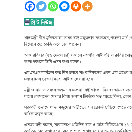
খাদ্যমন্ত্রী বীর মুক্তিযোদ্ধা সাধন চন্দ্র মজুমদার বলেছেন,পহেলা মার্
হিসেবে ৩০ কেজি করে চাল পাবেন।
আজ রবিবার (২৬ ফেব্রুয়ারি) সকালে নওগাঁর আটাপট্টি ও রুবির মোড়
আলাপকালে তিনি এসব কথা বলেন।
এমএমএস কার্যক্রম কত দিন চলবে সাংবাদিকদের এমন এক প্রশ্নের জব
চলবে।চাল দেওয়া হবে, আটাও দেওয়া হবে।
মন্ত্রী জানান এ সময়ে ওএমএস চলেনা, বন্ধ থাকে। নি¤œ আয়ের জ
যাবো।আমাদের দেখার বিষয় জনগণ ঠিকঠাক মত পাচ্ছে কিনা, কোন ড
সরকারী গুদামে খাদ্য মজুদের অতীতের সব রেকর্ড ছাড়িয়ে গেছে বলে ম
অধিক মজুদ আছে।
এসময় মন্ত্রী বলেন, সারাদেশে প্রতিদিন চাল ও আটা মিলিয়েপ্রায় 
কার্যক্রম চালু রাখা হবে। এর পাশাপাশি খাদ্যবান্ধব অন্যান্য কর্ম