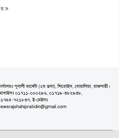
ের
ার্যালয়ঃ পূবালী মার্কেট (২য় তলা), শিরোইল, বোয়ালিয়া, রাজশাহী।
মোবাইলঃ ০১৭১১-০০০২৯৬, ০১৭১৯-৩৮২৯৩৮,
০১৭৪৪-৭২১৮৩৭, ই-মেইলঃ
ewsrajshahipratidin@gmail.com