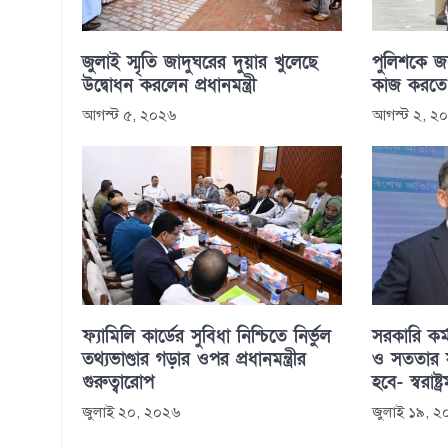
জুলাই স্মৃতি জাদুঘরের দুয়ার খুলেছে
পুলিশকে জন
উদ্বোধন করলেন প্রধানমন্ত্রী
কাজ করতে হবে-
আগস্ট ৫, ২০২৬
আগস্ট ২, ২
ফ্যামিলি কার্ডের সুবিধা নিশ্চিতে নির্ভুল
সরকারি কর্ম
তথ্যভাণ্ডার গড়ার ওপর প্রধানমন্ত্রীর
ও সততার স
গুরুত্বারোপ
হবে- স্বরাষ্ট্রমন
জুলাই ২০, ২০২৬
জুলাই ১৯, 