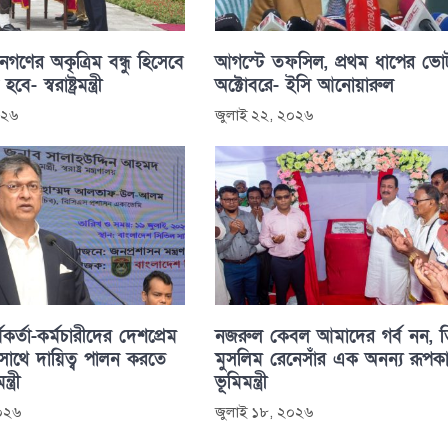
গণের অকৃত্রিম বন্ধু হিসেবে
আগস্টে তফসিল, প্রথম ধাপের ভো
 স্বরাষ্ট্রমন্ত্রী
অক্টোবরে- ইসি আনোয়ারুল
০২৬
জুলাই ২২, ২০২৬
কর্তা-কর্মচারীদের দেশপ্রেম
নজরুল কেবল আমাদের গর্ব নন, ত
াথে দায়িত্ব পালন করতে
মুসলিম রেনেসাঁর এক অনন্য রূপক
্ত্রী
ভূমিমন্ত্রী
২০২৬
জুলাই ১৮, ২০২৬