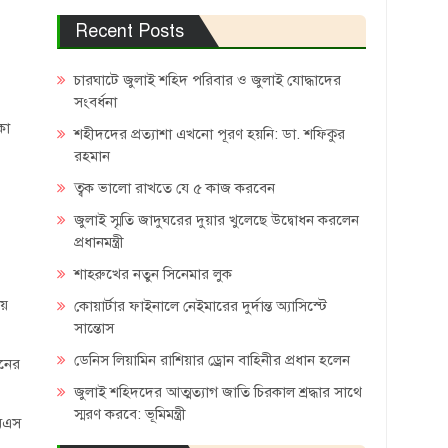
Recent Posts
চারঘাটে জুলাই শহিদ পরিবার ও জুলাই যোদ্ধাদের
সংবর্ধনা
কা
শহীদদের প্রত্যাশা এখনো পূরণ হয়নি: ডা. শফিকুর
রহমান
ত্বক ভালো রাখতে যে ৫ কাজ করবেন
জুলাই স্মৃতি জাদুঘরের দুয়ার খুলেছে উদ্বোধন করলেন
প্রধানমন্ত্রী
শাহরুখের নতুন সিনেমার লুক
য়ে
কোয়ার্টার ফাইনালে নেইমারের দুর্দান্ত অ্যাসিস্টে
সান্তোস
ডেনিস লিয়ামিন রাশিয়ার ড্রোন বাহিনীর প্রধান হলেন
টনের
জুলাই শহিদদের আত্মত্যাগ জাতি চিরকাল শ্রদ্ধার সাথে
স্মরণ করবে: ভূমিমন্ত্রী
এমএস