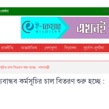
বর্ধনা
আজ- 
রহমান
্রধানমন্ত্রী
তোস
রাজনীতি
আন্তর্জাতিক
খেলাধুলা
বিনোদন
দুর্যোগ-দুর্ঘটনা
 স্মরণ করবে: ভূমিমন্ত্রী
চির চাল বিতরণ শুরু হচ্ছে : খাদ্যমন্ত্রী
বান্ধব কর্মসূচির চাল বিতরণ শুরু হচ্ছে :