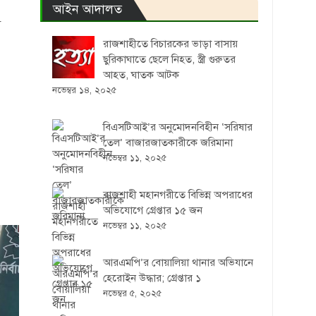
আইন আদালত
ে
রাজশাহীতে বিচারকের ভাড়া বাসায়
ছুরিকাঘাতে ছেলে নিহত, স্ত্রী গুরুতর
আহত, ঘাতক আটক
নভেম্বর ১৪, ২০২৫
বিএসটিআই’র অনুমোদনবিহীন ‘সরিষার
তেল’ বাজারজাতকারীকে জরিমানা
নভেম্বর ১১, ২০২৫
রাজশাহী মহানগরীতে বিভিন্ন অপরাধের
অভিযোগে গ্রেপ্তার ১৫ জন
নভেম্বর ১১, ২০২৫
আরএমপি’র বোয়ালিয়া থানার অভিযানে
হেরোইন উদ্ধার; গ্রেপ্তার ১
নভেম্বর ৫, ২০২৫