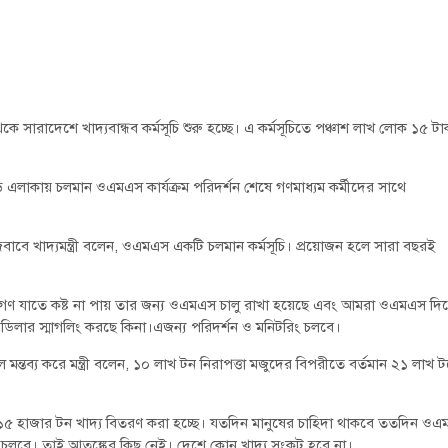
চ থেকে সারাদেশে খাদ্যবান্ধব কর্মসূচি শুরু হচ্ছে। এ কর্মসূচিতে পঞ্চাশ লাখ লোক ১৫ টা
 এলাকায় চলমান ওএমএস কার্যক্রম পরিদর্শন শেষে গণমাধ্যম কর্মীদের সাথে
াবে খাদ্যমন্ত্রী বলেন, ওএমএস একটি চলমান কর্মসূচি। প্রয়োজন হলে সারা বছরই
নগণ যাতে কষ্ট না পায় তার জন্য ওএমএস চালু রাখা হয়েছে এবং আমরা ওএমএস দি
িলার স্মাগলিং করছে কিনা।এজন্য পরিদর্শন ও মনিটরিং চলবে।
ন্তব্য করে মন্ত্রী বলেন, ১০ লাখ টন নিরাপত্তা মজুদের বিপরীতে বর্তমান ২১ লাখ 
১৪-১৫ হাজার টন খাদ্য বিতরণ করা হচ্ছে। যতদিন মানুষের চাহিদা থাকবে ততদিন ও
সূচিও চলবে। তাই আতঙ্কের কিছু নেই। দেশে কোন খাদ্য সংকট হবে না।