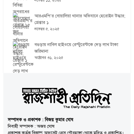
নভেম্বর ১১, ২০২৫
আরএমপি’র বোয়ালিয়া থানার অভিযানে হেরোইন উদ্ধার;
গ্রেপ্তার ১
নভেম্বর ৫, ২০২৫
বগুড়ায় নাবিল হাইওয়ে রেস্টুরেন্টকে দেড় লাখ টাকা
জরিমানা
অক্টোবর ৩১, ২০২৫
সম্পাদক ও প্রকাশক : বিজয় কুমার ঘোষ
নিবাহী সম্পাদক : অজয় ঘোষ
প্রকাশক কর্তৃক বিকল্প অফসেট প্রেস গৌরহাঙ্গা থেকে মুদ্রিত ও প্রকাশিত।