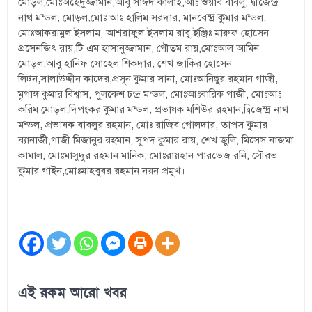
মোড়ল,মোঃঅহেদুজ্জামান,আবু সাঈদ কালাই,আঃ ওয়াব বাবলু, দ্বীজেন্দ্র
নাথ মন্ডল, মোড়ল,মোঃ আঃ হালিম সরদার, মানবেন্দ্র কুমার মন্ডল,
মোঃআকরামুল ইসলাম, আশরাফুল ইসলাম রাবু,ইঞ্জিঃ মারুফ হোসেন
প্রসেনজিৎ রায়,টি এম হাসানুজ্জামান, গৌতম রায়,মোঃআল আমিন
মোড়ল,আবু হানিফ সোহেল শিকদার, শেখ জাকির হোসেন
লিটন,সালাউদ্দীন কাদের,প্রসূন কুমার সানা, মোঃআনিছুর রহমান গাজী,
মৃগাঙ্গ কুমার বিশ্বাস, পুলকেশ চন্দ্র মন্ডল, মোঃআঃবারিক গাজী, মোঃআঃ
করিম মোড়ল,দিপংকর কুমার মন্ডল, প্রভাষক মশিউর রহমান,দ্বিজেন্দ্র নাথ
মন্ডল, প্রভাষক বাবলুর রহমান, মোঃ রাজিব গোলদার, তাপস কুমার
ব্যানার্জী,গাজী মিজানুর রহমান, সুপদ কুমার রায়, শেখ জুলি, মিসেস নাজমা
কামাল, মোঃমাসুদুর রহমান মানিক, মোঃরায়হান পারভেজ রনি, সৌরভ
কুমার গাইন,মোঃমাহবুবর রহমান নয়ন প্রমুখ।
এই রকম আরো খবর