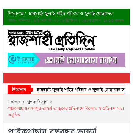
শিরোনাম :
চারঘাটে জুলাই শহিদ পরিবার ও জুলাই যোদ্ধাদের
সংবর্ধনা
আজ- শনিবার | ৮ই আগস্ট, ২০২৬ খ্রিস্টাব্দ | ২৪শে শ্রাবণ, ১৪৩৩ বঙ্গাব্দ
শহীদদের প্রত্যাশা এখনো পূরণ হয়নি: ডা. শফিকুর রহমান
ত্বক ভালো রাখতে যে ৫ কাজ করবেন
জুলাই স্মৃতি জাদুঘরের দুয়ার খুলেছে উদ্বোধন করলেন
প্রধানমন্ত্রী
শাহরুখের নতুন সিনেমার লুক
কোয়ার্টার ফাইনালে নেইমারের দুর্দান্ত অ্যাসিস্টে সান্তোস
ডেনিস লিয়ামিন রাশিয়ার ড্রোন বাহিনীর প্রধান হলেন
জুলাই শহিদদের আত্মত্যাগ জাতি চিরকাল শ্রদ্ধার সাথে
স্মরণ করবে: ভূমিমন্ত্রী
শিরোনাম
চারঘাটে জুলাই শহিদ পরিবার ও জুলাই যোদ্ধাদের সংবর্ধনা
Home
খুলনা বিভাগ
পাইকগাছায় বঙ্গবন্ধুর ভাস্কর্য ভাংচুরের প্রতিবাদে বিক্ষোভ ও প্রতিবাদ সভা
অনুষ্ঠিত
পাইকগাছায় বঙ্গবন্ধুর ভাস্কর্য