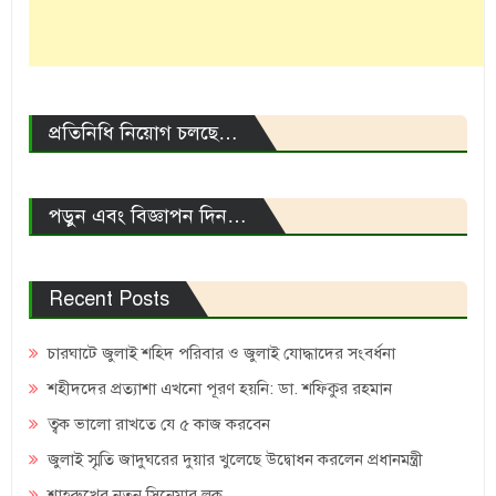
প্রতিনিধি নিয়োগ চলছে…
পড়ুন এবং বিজ্ঞাপন দিন…
Recent Posts
চারঘাটে জুলাই শহিদ পরিবার ও জুলাই যোদ্ধাদের সংবর্ধনা
শহীদদের প্রত্যাশা এখনো পূরণ হয়নি: ডা. শফিকুর রহমান
ত্বক ভালো রাখতে যে ৫ কাজ করবেন
জুলাই স্মৃতি জাদুঘরের দুয়ার খুলেছে উদ্বোধন করলেন প্রধানমন্ত্রী
শাহরুখের নতুন সিনেমার লুক