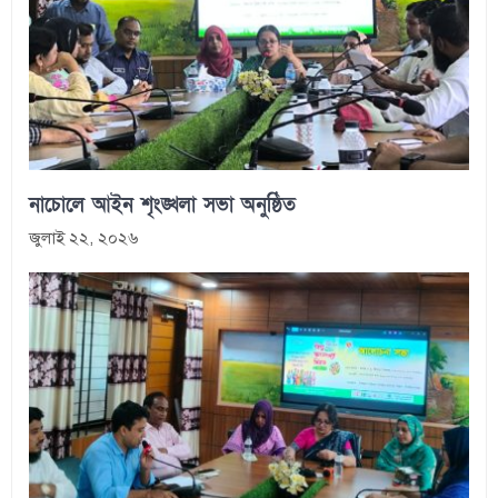
নাচোলে আইন শৃংঙ্খলা সভা অনুষ্ঠিত
জুলাই ২২, ২০২৬