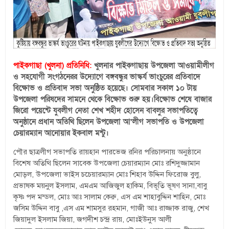
পাইকগাছা (খুলনা) প্রতিনিধি:
খুলনার পাইকগাছায় উপজেলা আওয়ামীলীগ
ও সহযোগী সংগঠনেরর উদ্যোগে বঙ্গবন্ধুর ভাস্কর্য ভাংচুরের প্রতিবাদে
বিক্ষোভ ও প্রতিবাদ সভা অনুষ্ঠিত হয়েছে। সোমবার সকাল ১০ টায়
উপজেলা পরিষদের সামনে থেকে বিক্ষোভ শুরু হয়।বিক্ষোভ শেষে বাজার
জিরো পয়েন্টে যুবলীগ নেতা শেখ শহীদ হোসেন বাবলুর সভাপতিত্বে
অনুষ্ঠানে প্রধান অতিথি ছিলেন উপজেলা আ’লীগ সভাপতি ও উপজেলা
চেয়ারম্যান আনোয়ার ইকবাল মন্টু।
পৌর ছাত্রলীগ সভাপতি রায়হান পারভেজ রনির পরিচালনায় অনুষ্ঠানে
বিশেষ অতিথি ছিলেন সাবেক উপজেলা চেয়ারম্যান মোঃ রশিদুজ্জামান
মোড়ল, উপজেলা ভাইস চচেয়ারম্যান মোঃ শিহাব উদ্দিন ফিরোজ বুলু,
প্রভাষক ময়নুল ইসলাম, এমএম আজিজুল হাকিম, বিভূতি ভূষণ সানা,বাবু
কৃষ্ণ পদ মন্ডল, মোঃ আঃ সালাম কেরু, এস এম শাহাবুদ্দিন শাহিন, মোঃ
জসিম উদ্দিন বাবু ,এস এম শামসুর রহমান, গাজী আঃ রাজ্জাক রাজু, শেখ
জিয়াদুল ইসলাম জিয়া, জগদীশ চন্দ্র রায়, মোঃইউনুস আলী