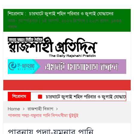
শিরোনাম :
চারঘাটে জুলাই শহিদ পরিবার ও জুলাই যোদ্ধাদের
সংবর্ধনা
আজ- বৃহস্পতিবার | ৬ই আগস্ট, ২০২৬ খ্রিস্টাব্দ | ২২শে শ্রাবণ, ১৪৩৩
শহীদদের প্রত্যাশা এখনো পূরণ হয়নি: ডা. শফিকুর রহমান
বঙ্গাব্দ
ত্বক ভালো রাখতে যে ৫ কাজ করবেন
জুলাই স্মৃতি জাদুঘরের দুয়ার খুলেছে উদ্বোধন করলেন
প্রধানমন্ত্রী
শাহরুখের নতুন সিনেমার লুক
কোয়ার্টার ফাইনালে নেইমারের দুর্দান্ত অ্যাসিস্টে সান্তোস
ডেনিস লিয়ামিন রাশিয়ার ড্রোন বাহিনীর প্রধান হলেন
জুলাই শহিদদের আত্মত্যাগ জাতি চিরকাল শ্রদ্ধার সাথে
স্মরণ করবে: ভূমিমন্ত্রী
শিরোনাম
চারঘাটে জুলাই শহিদ পরিবার ও জুলাই যোদ্ধাদের সংবর্ধন
Home
রাজশাহী বিভাগ
পাবনায় পদ্মা-যমুনার পানি বিপৎসীমা ছুঁইছুঁই
পাবনায় পদ্মা-যমুনার পানি