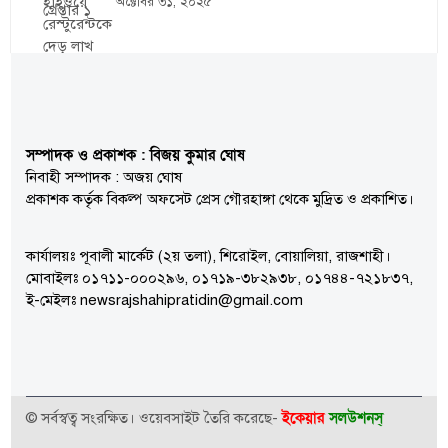
অক্টোবর ৩১, ২০২৫
সম্পাদক ও প্রকাশক : বিজয় কুমার ঘোষ
নিবাহী সম্পাদক : অজয় ঘোষ
প্রকাশক কর্তৃক বিকল্প অফসেট প্রেস গৌরহাঙ্গা থেকে মুদ্রিত ও প্রকাশিত।
কার্যালয়ঃ পূবালী মার্কেট (২য় তলা), শিরোইল, বোয়ালিয়া, রাজশাহী।
মোবাইলঃ ০১৭১১-০০০২৯৬, ০১৭১৯-৩৮২৯৩৮, ০১৭৪৪-৭২১৮৩৭,
ই-মেইলঃ newsrajshahipratidin@gmail.com
ইকেয়ার
সলউশনস্
© সর্বস্বত্ব সংরক্ষিত। ওয়েবসাইট তৈরি করেছে-