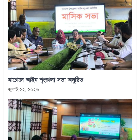
নাচোলে আইন শৃংঙ্খলা সভা অনুষ্ঠিত
জুলাই ২২, ২০২৬