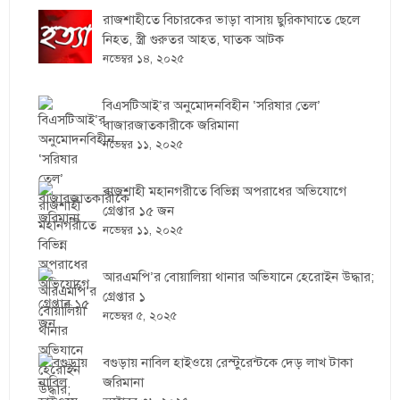
রাজশাহীতে বিচারকের ভাড়া বাসায় ছুরিকাঘাতে ছেলে
নিহত, স্ত্রী গুরুতর আহত, ঘাতক আটক
নভেম্বর ১৪, ২০২৫
বিএসটিআই’র অনুমোদনবিহীন ‘সরিষার তেল’
বাজারজাতকারীকে জরিমানা
নভেম্বর ১১, ২০২৫
রাজশাহী মহানগরীতে বিভিন্ন অপরাধের অভিযোগে
গ্রেপ্তার ১৫ জন
নভেম্বর ১১, ২০২৫
আরএমপি’র বোয়ালিয়া থানার অভিযানে হেরোইন উদ্ধার;
গ্রেপ্তার ১
নভেম্বর ৫, ২০২৫
বগুড়ায় নাবিল হাইওয়ে রেস্টুরেন্টকে দেড় লাখ টাকা
জরিমানা