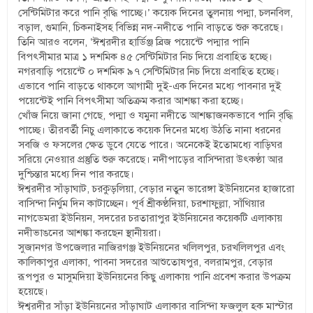
সেন্টিমিটার করে পানি বৃদ্ধি পাচ্ছে।’ কয়েক দিনের তুলনায় পদ্মা, চলনবিল,
বড়াল, গুমানি, চিকনাইসহ বিভিন্ন নদ-নদীতে পানি বাড়তে শুরু করেছে।
তিনি আরও বলেন, ‘ঈশ্বরদীর হার্ডিঞ্জ ব্রিজ পয়েন্টে পদ্মার পানি
বিপৎসীমার মাত্র ১ দশমিক ৪৫ সেন্টিমিটার নিচ দিয়ে প্রবাহিত হচ্ছে।
নগরবাড়ি পয়েন্টে ০ দশমিক ৯৭ সেন্টিমিটার নিচ দিয়ে প্রবাহিত হচ্ছে।
এভাবে পানি বাড়তে থাকলে আগামী দুই-এক দিনের মধ্যে পাবনার দুই
পয়েন্টেই পানি বিপৎসীমা অতিক্রম করার আশঙ্কা করা হচ্ছে।
খোঁজ নিয়ে জানা গেছে, পদ্মা ও যমুনা নদীতে আশঙ্কাজনকভাবে পানি বৃদ্ধি
পাচ্ছে। তীরবর্তী নিচু এলাকাতে কয়েক দিনের মধ্যে উঠতি নানা ধরনের
সবজি ও ফসলের ক্ষেত ডুবে যেতে পারে। অনেকেই ইতোমধ্যে বাড়িঘর
সরিয়ে নেওয়ার প্রস্তুতি শুরু করেছে। নদীপাড়ের বাসিন্দারা উৎকণ্ঠা আর
দুশ্চিন্তার মধ্যে দিন পার করছে।
ঈশ্বরদীর সাঁড়াঘাট, চরকুড়লিয়া, বেড়ার নতুন ভারেঙ্গা ইউনিয়নের হাজারো
বাসিন্দা নির্ঘুম দিন কাটাচ্ছেন। পূর্ব শ্রীকণ্ঠদিয়া, চরশাফুল্লা, সাঁথিয়ার
নাগডেমরা ইউনিয়ন, সদরের চরতারাপুর ইউনিয়নের কয়েকটি এলাকায়
নদীভাঙনের আশঙ্কা করছেন স্থানীয়রা।
সুজানগর উপজেলার নাজিরগঞ্জ ইউনিয়নের খলিলপুর, চরখলিলপুর এবং
কালিকাপুর এলাকা, পাবনা সদরের আশুতোষপুর, বলরামপুর, বেড়ার
রূপপুর ও মাসুমদিয়া ইউনিয়নের কিছু এলাকায় পানি প্রবেশ করার উপক্রম
হয়েছে।
ঈশ্বরদীর সাঁড়া ইউনিয়নের সাঁড়াঘাট এলাকার বাসিন্দা ফজলুল হক মাস্টার