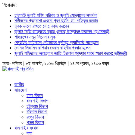
শিরোনাম :
চারঘাটে জুলাই শহিদ পরিবার ও জুলাই যোদ্ধাদের সংবর্ধনা
শহীদদের প্রত্যাশা এখনো পূরণ হয়নি: ডা. শফিকুর রহমান
ত্বক ভালো রাখতে যে ৫ কাজ করবেন
জুলাই স্মৃতি জাদুঘরের দুয়ার খুলেছে উদ্বোধন করলেন প্রধানমন্ত্রী
শাহরুখের নতুন সিনেমার লুক
কোয়ার্টার ফাইনালে নেইমারের দুর্দান্ত অ্যাসিস্টে সান্তোস
ডেনিস লিয়ামিন রাশিয়ার ড্রোন বাহিনীর প্রধান হলেন
জুলাই শহিদদের আত্মত্যাগ জাতি চিরকাল শ্রদ্ধার সাথে স্মরণ করবে: ভূমিমন্ত্রী
আজ- শনিবার | ৮ই আগস্ট, ২০২৬ খ্রিস্টাব্দ | ২৪শে শ্রাবণ, ১৪৩৩ বঙ্গাব্দ
জাতীয়
সারাদেশ
ঢাকা বিভাগ
রাজশাহী বিভাগ
চট্টগ্রাম বিভাগ
বরিশাল বিভাগ
রংপুর বিভাগ
খুলনা বিভাগ
রাজশাহীর সংবাদ
বাঘা