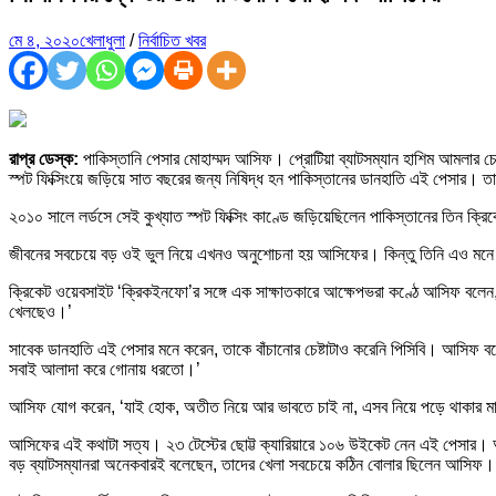
মে ৪, ২০২০
খেলাধুলা
/
নির্বাচিত খবর
রাপ্র ডেস্ক:
পাকিস্তানি পেসার মোহাম্মদ আসিফ। প্রোটিয়া ব্যাটসম্যান হাশিম আমলার চ
স্পট ফিক্সিংয়ে জড়িয়ে সাত বছরের জন্য নিষিদ্ধ হন পাকিস্তানের ডানহাতি এই পেসার।
২০১০ সালে লর্ডসে সেই কুখ্যাত স্পট ফিক্সিং কাণ্ডে জড়িয়েছিলেন পাকিস্তানের তিন ক্
জীবনের সবচেয়ে বড় ওই ভুল নিয়ে এখনও অনুশোচনা হয় আসিফের। কিন্তু তিনি এও মনে করেন
ক্রিকেট ওয়েবসাইট ‘ক্রিকইনফো’র সঙ্গে এক সাক্ষাতকারে আক্ষেপভরা কণ্ঠে আসিফ ব
খেলছেও।’
সাবেক ডানহাতি এই পেসার মনে করেন, তাকে বাঁচানোর চেষ্টাটাও করেনি পিসিবি। আসিফ
সবাই আলাদা করে গোনায় ধরতো।’
আসিফ যোগ করেন, ‘যাই হোক, অতীত নিয়ে আর ভাবতে চাই না, এসব নিয়ে পড়ে থাকার মানু
আসিফের এই কথাটা সত্য। ২৩ টেস্টের ছোট্ট ক্যারিয়ারে ১০৬ উইকেট নেন এই পেসার। আইসি
বড় ব্যাটসম্যানরা অনেকবারই বলেছেন, তাদের খেলা সবচেয়ে কঠিন বোলার ছিলেন আসিফ।