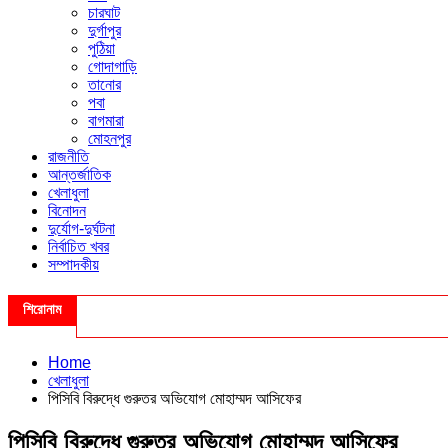
চারঘাট
দুর্গাপুর
পুঠিয়া
গোদাগাড়ি
তানোর
পবা
বাগমারা
মোহনপুর
রাজনীতি
আন্তর্জাতিক
খেলাধুলা
বিনোদন
দুর্যোগ-দুর্ঘটনা
নির্বাচিত খবর
সম্পাদকীয়
শিরোনাম
Home
খেলাধুলা
পিসিবি বিরুদ্ধে গুরুতর অভিযোগ মোহাম্মদ আসিফের
পিসিবি বিরুদ্ধে গুরুতর অভিযোগ মোহাম্মদ আসিফের