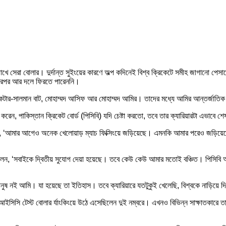
োখে সেরা বোলার। দুর্দান্ত সুইংয়ের কারণে অল্প কদিনেই বিশ্ব ক্রিকেটে সমীহ জাগানো 
 তারপর আর দলে ফিরতে পারেননি।
রিকেটার-সালমান বাট, মোহাম্মদ আসিফ আর মোহাম্মদ আমির। তাদের মধ্যে আমির আন্তর্জাতিক 
, পাকিস্তান ক্রিকেট বোর্ড (পিসিবি) যদি চেষ্টা করতো, তবে তার ক্যারিয়ারটা এভাবে শ
লেন, ‘আমার আগেও অনেক খেলোয়াড় ম্যাচ ফিক্সিংয়ে জড়িয়েছে। এমনকি আমার পরেও জড়িয়ে
 বলেন, ‘সবাইকে দ্বিতীয় সুযোগ দেয়া হয়েছে। তবে কেউ কেউ আমার মতোই বঞ্চিত। পিসিবি 
ষ নই আমি। যা হয়েছে তা ইতিহাস। তবে ক্যারিয়ারে যতটুকুই খেলেছি, বিশ্বকে নাড়িয়ে দ
সি টেস্ট বোলার র্যাংকিংয়ে উঠে এসেছিলেন দুই নম্বরে। এখনও বিভিন্ন সাক্ষাতকারে তার 