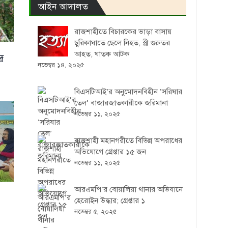
আইন আদালত
রাজশাহীতে বিচারকের ভাড়া বাসায়
ছুরিকাঘাতে ছেলে নিহত, স্ত্রী গুরুতর
আহত, ঘাতক আটক
্র
নভেম্বর ১৪, ২০২৫
বিএসটিআই’র অনুমোদনবিহীন ‘সরিষার
তেল’ বাজারজাতকারীকে জরিমানা
নভেম্বর ১১, ২০২৫
রাজশাহী মহানগরীতে বিভিন্ন অপরাধের
অভিযোগে গ্রেপ্তার ১৫ জন
নভেম্বর ১১, ২০২৫
আরএমপি’র বোয়ালিয়া থানার অভিযানে
হেরোইন উদ্ধার; গ্রেপ্তার ১
নভেম্বর ৫, ২০২৫