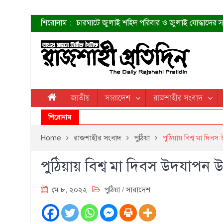
শিরোনাম :
চারঘাটে জুলাই শহিদ পরিবার ও জুলাই যোদ্ধাদের সং
শহীদদের প্রত্যাশা এখনো পূরণ হয়নি: ডা. শফিকুর 
ত্বক ভালো রাখতে যে ৫ কাজ করবেন
জুলাই স্মৃতি জাদুঘরের দুয়ার খুলেছে উদ্বোধন করলেন প
শাহরুখের নতুন সিনেমার লুক
কোয়ার্টার ফাইনালে নেইমারের দুর্দান্ত অ্যাসিস্টে সান্
ডেনিস লিয়ামিন রাশিয়ার ড্রোন বাহিনীর প্রধান হলেন
জাতীয়
সারাদেশ
রাজশাহীর সংবাদ
জুলাই শহিদদের আত্মত্যাগ জাতি চিরকাল শ্রদ্ধার সাথে
শিরোনাম
Home
রাজশাহীর সংবাদ
পুঠিয়া
পুঠিয়ায় বিশ্ব মা দি
পুঠিয়ায় বিশ্ব মা দিবস উদযাপন 
মে ৮, ২০২২
পুঠিয়া
/
সারাদেশ