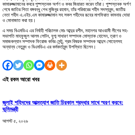
কামারুজ্জামানের কবরে পুষ্পস্তবক অর্পণ ও কবর জিয়ারত করেন তাঁরা। পুষ্পস্তবক অর্পণ
শেষে জাতির পিতা বঙ্গবন্ধু শেখ মুজিবুর রহমান, তাঁর পরিবারের শহীদ সদস্যবৃন্দ, জাতীয়
নেতা শহীদ এ.এইচ.এম কামারুজ্জামান সহ সকল শহীদের রূহের মাগফিরাত কামনায় দোয়া
ও মোনাজাত করা হয়।
এ সময় বিএমডিএ এর নির্বাহী পরিচালক মোঃ আব্দুর রশীদ, মহানগর আওয়ামী লীগের সহ-
সভাপতি মাহফুজুল আলম লোটন, যুগ্ম সাধারণ সম্পাদক মোস্তাক হোসেন, ত্রাণ ও
সমাজকল্যান সম্পাদক ফিরোজ কবির সেন্টু, শ্রম বিষয়ক সম্পাদক আব্দুস সোহেলসহ
অন্যান্য নেতৃবৃন্দ ও বিএমডিএ এর কর্মকর্তাবৃন্দ উপস্থিত ছিলেন।
এই রকম আরো খবর
জুলাই শহিদদের আত্মত্যাগ জাতি চিরকাল শ্রদ্ধার সাথে স্মরণ করবে:
ভূমিমন্ত্রী
আগস্ট ৫, ২০২৬