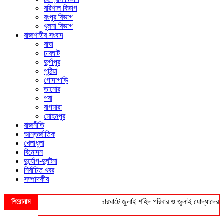
বরিশাল বিভাগ
রংপুর বিভাগ
খুলনা বিভাগ
রাজশাহীর সংবাদ
বাঘা
চারঘাট
দুর্গাপুর
পুঠিয়া
গোদাগাড়ি
তানোর
পবা
বাগমারা
মোহনপুর
রাজনীতি
আন্তর্জাতিক
খেলাধুলা
বিনোদন
দুর্যোগ-দুর্ঘটনা
নির্বাচিত খবর
সম্পাদকীয়
শিরোনাম
চারঘাটে জুলাই শহিদ পরিবার ও জুলাই যোদ্ধাদের সংবর্