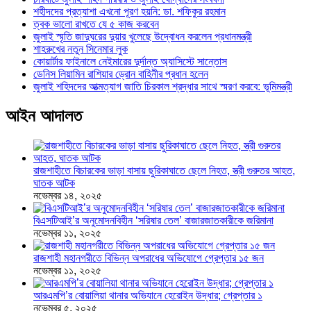
শহীদদের প্রত্যাশা এখনো পূরণ হয়নি: ডা. শফিকুর রহমান
ত্বক ভালো রাখতে যে ৫ কাজ করবেন
জুলাই স্মৃতি জাদুঘরের দুয়ার খুলেছে উদ্বোধন করলেন প্রধানমন্ত্রী
শাহরুখের নতুন সিনেমার লুক
কোয়ার্টার ফাইনালে নেইমারের দুর্দান্ত অ্যাসিস্টে সান্তোস
ডেনিস লিয়ামিন রাশিয়ার ড্রোন বাহিনীর প্রধান হলেন
জুলাই শহিদদের আত্মত্যাগ জাতি চিরকাল শ্রদ্ধার সাথে স্মরণ করবে: ভূমিমন্ত্রী
আইন আদালত
রাজশাহীতে বিচারকের ভাড়া বাসায় ছুরিকাঘাতে ছেলে নিহত, স্ত্রী গুরুতর আহত,
ঘাতক আটক
নভেম্বর ১৪, ২০২৫
বিএসটিআই’র অনুমোদনবিহীন ‘সরিষার তেল’ বাজারজাতকারীকে জরিমানা
নভেম্বর ১১, ২০২৫
রাজশাহী মহানগরীতে বিভিন্ন অপরাধের অভিযোগে গ্রেপ্তার ১৫ জন
নভেম্বর ১১, ২০২৫
আরএমপি’র বোয়ালিয়া থানার অভিযানে হেরোইন উদ্ধার; গ্রেপ্তার ১
নভেম্বর ৫, ২০২৫