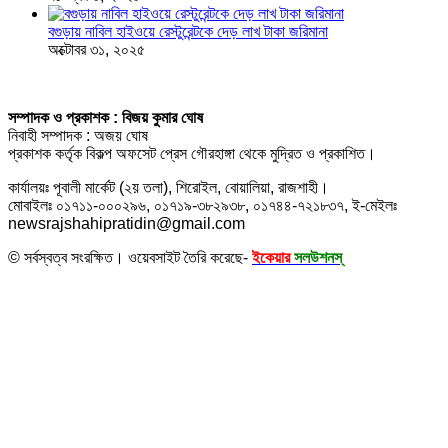
বগুড়ায় নাবিল হাইওয়ে রেস্টুরেন্টকে দেড় লাখ টাকা জরিমানা
অক্টোবর ৩১, ২০২৫
সম্পাদক ও প্রকাশক : বিজয় কুমার ঘোষ
নিবাহী সম্পাদক : অজয় ঘোষ
প্রকাশক কর্তৃক বিকল্প অফসেট প্রেস গৌরহাঙ্গা থেকে মুদ্রিত ও প্রকাশিত।
কার্যালয়ঃ পূবালী মার্কেট (২য় তলা), শিরোইল, বোয়ালিয়া, রাজশাহী।
মোবাইলঃ ০১৭১১-০০০২৯৬, ০১৭১৯-৩৮২৯৩৮, ০১৭৪৪-৭২১৮৩৭, ই-মেইলঃ
newsrajshahipratidin@gmail.com
© সর্বস্বত্ব সংরক্ষিত। ওয়েবসাইট তৈরি করেছে-
ইকেয়ার
সলউশনস্