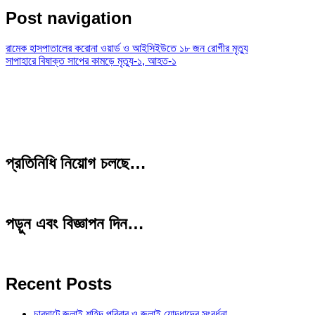
Post navigation
রামেক হাসপাতালের করোনা ওয়ার্ড ও আইসিইউতে ১৮ জন রোগীর মৃত্যু
সাপাহারে বিষাক্ত সাপের কামড়ে মৃত্যু-১, আহত-১
প্রতিনিধি নিয়োগ চলছে…
পড়ুন এবং বিজ্ঞাপন দিন…
Recent Posts
চারঘাটে জুলাই শহিদ পরিবার ও জুলাই যোদ্ধাদের সংবর্ধনা