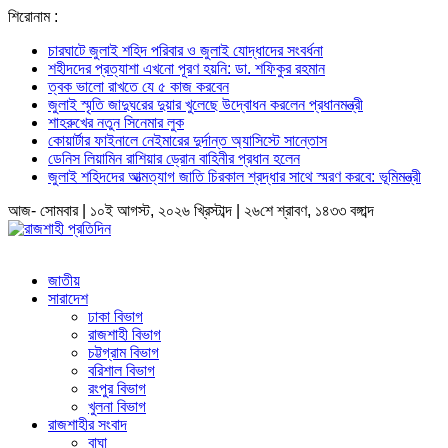
শিরোনাম :
চারঘাটে জুলাই শহিদ পরিবার ও জুলাই যোদ্ধাদের সংবর্ধনা
শহীদদের প্রত্যাশা এখনো পূরণ হয়নি: ডা. শফিকুর রহমান
ত্বক ভালো রাখতে যে ৫ কাজ করবেন
জুলাই স্মৃতি জাদুঘরের দুয়ার খুলেছে উদ্বোধন করলেন প্রধানমন্ত্রী
শাহরুখের নতুন সিনেমার লুক
কোয়ার্টার ফাইনালে নেইমারের দুর্দান্ত অ্যাসিস্টে সান্তোস
ডেনিস লিয়ামিন রাশিয়ার ড্রোন বাহিনীর প্রধান হলেন
জুলাই শহিদদের আত্মত্যাগ জাতি চিরকাল শ্রদ্ধার সাথে স্মরণ করবে: ভূমিমন্ত্রী
আজ- সোমবার | ১০ই আগস্ট, ২০২৬ খ্রিস্টাব্দ | ২৬শে শ্রাবণ, ১৪৩৩ বঙ্গাব্দ
জাতীয়
সারাদেশ
ঢাকা বিভাগ
রাজশাহী বিভাগ
চট্টগ্রাম বিভাগ
বরিশাল বিভাগ
রংপুর বিভাগ
খুলনা বিভাগ
রাজশাহীর সংবাদ
বাঘা