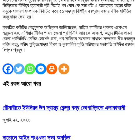
ভিত্তিতে বিশিষ্ট্য ব্যবসায়ী শ্রী নিতাই পদ ঘোষ কে সভাপতি ও আলহাজ্ব আব্দুর রহিম
বাবুকে সাধারণ সম্পাদক নির্বাচিত করে ৫১ সদস্য বিশিষ্ট্য বনগ্রাম বাজার বণিক সমিতির
অনুমোদন দেয়া হয়।
নবগঠিত কমিটির নেতৃবৃন্দকে অভিনন্দন জানিয়েছেন, হাতিল ফার্নিচার পাবনার একেএম
মঞ্জুরুল হক, এশিয়ান টিভির পাবনা জেলা প্রতিনিধি আর কে আকাশ, আনন্দ টিভির পাবনা
জেলা প্রতিনিধি সেলিম মোর্শেদ রানা, পথ সাহিত্য সংসদের সাধারণ সম্পাদক মীর ফজলুল
করিম বাচ্চু, শহীদ মুক্তিযোদ্ধা কিরণ ও বুলগানিন স্মৃতি পরিষদের সভাপতি মশিউর রহমান
বিপ্লব প্রমূখ।
এই রকম আরো খবর
রৌমারীতে ইউনিয়ন উপ স্বাস্থ্য কেন্দ্র বন্ধ ভোগান্তিতে এলাকাবাসী
জুলাই ২২, ২০২৬
নাচোলে আইন শৃংঙ্খলা সভা অনুষ্ঠিত