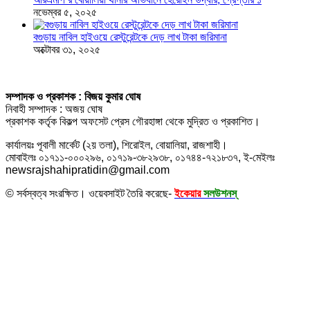
নভেম্বর ৫, ২০২৫
বগুড়ায় নাবিল হাইওয়ে রেস্টুরেন্টকে দেড় লাখ টাকা জরিমানা
অক্টোবর ৩১, ২০২৫
সম্পাদক ও প্রকাশক : বিজয় কুমার ঘোষ
নিবাহী সম্পাদক : অজয় ঘোষ
প্রকাশক কর্তৃক বিকল্প অফসেট প্রেস গৌরহাঙ্গা থেকে মুদ্রিত ও প্রকাশিত।
কার্যালয়ঃ পূবালী মার্কেট (২য় তলা), শিরোইল, বোয়ালিয়া, রাজশাহী।
মোবাইলঃ ০১৭১১-০০০২৯৬, ০১৭১৯-৩৮২৯৩৮, ০১৭৪৪-৭২১৮৩৭, ই-মেইলঃ
newsrajshahipratidin@gmail.com
© সর্বস্বত্ব সংরক্ষিত। ওয়েবসাইট তৈরি করেছে-
ইকেয়ার
সলউশনস্