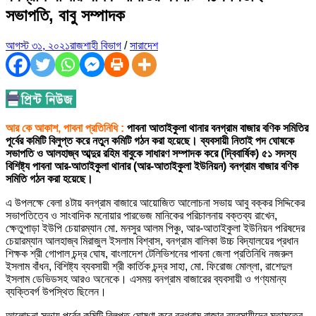
সভাপতি, বাবু সম্পাদক
আগস্ট ৩১, ২০২১
রাজশাহী বিভাগ
/
সারাদেশ
আর কে আকাশ, পাবনা প্রতিনিধি :
পাবনা আতাইকুলা থানার বনগ্রাম বাজার বণিক সমিতির
পূর্বের কমিটি বিলুপ্ত করে নতুন কমিটি গঠন করা হয়েছে। ব্যবসায়ী নিতাই পদ ঘোষকে
সভাপতি ও আলহাজ্ব আব্দুর রহিম বাবুকে সাধারণ সম্পাদক করে (দ্বিবার্ষিক) ৫১ সদস্য
বিশিষ্ট্য পাবনা আর-আতাইকুলা থানার (আর-আতাইকুলা ইউনিয়ন) বনগ্রাম বাজার বণিক
সমিতি গঠন করা হয়েছে।
এ উপলক্ষে বেলা ৪টায় বনগ্রাম বাজারে আয়োজিত আলোচনা সভায় আবু বক্কর সিদ্দিকের
সভাপতিত্বে ও সাংবাদিক মনোয়ার পারভেজ মানিকের পরিচালনায় বক্তব্য রাখেন,
ক্ষেতুপাড়া ইউপি চেয়ারম্যান মো. মনসুর আলম পিঞ্চু, আর-আতাইকুলা ইউনিয়ন পরিষদের
চেয়ারম্যান আলহাজ্ব মিরাজুল ইসলাম বিশ্বাস, বনগ্রাম বালিকা উচ্চ বিদ্যালয়ের প্রধান
শিক্ষক শ্রী গোপাল চন্দ্র ঘোষ, বাংলাদেশ টেলিভিশনের পাবনা জেলা প্রতিনিধি নজরুল
ইসলাম বাঁধন, বিশিষ্ট্য ব্যবসায়ী শ্রী কার্তিক চন্দ্র সাহা, মো. ফিরোজ মোল্লা, রাশেদুল
ইসলাম ডেভিডসহ আরও অনেকে। এসময় বনগ্রাম বাজারের ব্যবসায়ী ও গণ্যমান্য
ব্যক্তিবর্গ উপস্থিত ছিলেন।
আলোচনা সভায় পূর্বের কমিটি বিলুপ্ত ঘোষণা করে বনগ্রাম বাজার ব্যবসায়ীদের মতামতের