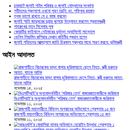
চারঘাটে জুলাই শহিদ পরিবার ও জুলাই যোদ্ধাদের সংবর্ধনা
শহীদদের প্রত্যাশা এখনো পূরণ হয়নি: ডা. শফিকুর রহমান
ত্বক ভালো রাখতে যে ৫ কাজ করবেন
জুলাই স্মৃতি জাদুঘরের দুয়ার খুলেছে উদ্বোধন করলেন প্রধানমন্ত্রী
শাহরুখের নতুন সিনেমার লুক
কোয়ার্টার ফাইনালে নেইমারের দুর্দান্ত অ্যাসিস্টে সান্তোস
ডেনিস লিয়ামিন রাশিয়ার ড্রোন বাহিনীর প্রধান হলেন
জুলাই শহিদদের আত্মত্যাগ জাতি চিরকাল শ্রদ্ধার সাথে স্মরণ করবে: ভূমিমন্ত্রী
আইন আদালত
রাজশাহীতে বিচারকের ভাড়া বাসায় ছুরিকাঘাতে ছেলে নিহত, স্ত্রী গুরুতর আহত,
ঘাতক আটক
নভেম্বর ১৪, ২০২৫
বিএসটিআই’র অনুমোদনবিহীন ‘সরিষার তেল’ বাজারজাতকারীকে জরিমানা
নভেম্বর ১১, ২০২৫
রাজশাহী মহানগরীতে বিভিন্ন অপরাধের অভিযোগে গ্রেপ্তার ১৫ জন
নভেম্বর ১১, ২০২৫
আরএমপি’র বোয়ালিয়া থানার অভিযানে হেরোইন উদ্ধার; গ্রেপ্তার ১