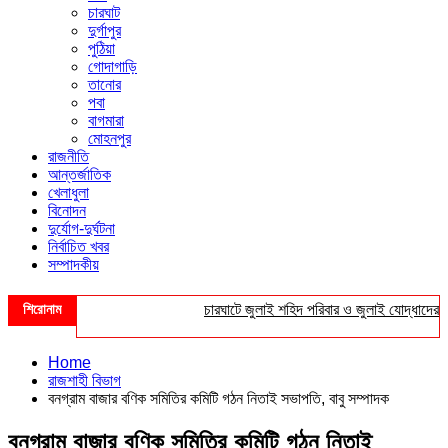
চারঘাট
দুর্গাপুর
পুঠিয়া
গোদাগাড়ি
তানোর
পবা
বাগমারা
মোহনপুর
রাজনীতি
আন্তর্জাতিক
খেলাধুলা
বিনোদন
দুর্যোগ-দুর্ঘটনা
নির্বাচিত খবর
সম্পাদকীয়
শিরোনাম
চারঘাটে জুলাই শহিদ পরিবার ও জুলাই যোদ্ধাদের সংবর্
Home
রাজশাহী বিভাগ
বনগ্রাম বাজার বণিক সমিতির কমিটি গঠন নিতাই সভাপতি, বাবু সম্পাদক
বনগ্রাম বাজার বণিক সমিতির কমিটি গঠন নিতাই