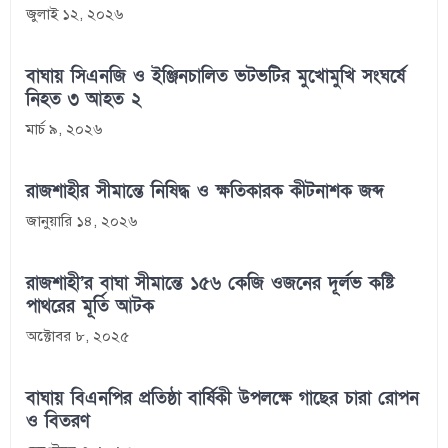
জুলাই ১২, ২০২৬
বাঘায় সিএনজি ও ইঞ্জিনচালিত ভটভটির মুখোমুখি সংঘর্ষে
নিহত ৩ আহত ২
মার্চ ৯, ২০২৬
রাজশাহীর সীমান্তে নিষিদ্ধ ও ক্ষতিকারক কীটনাশক জব্দ
জানুয়ারি ১৪, ২০২৬
রাজশাহী’র বাঘা সীমান্তে ১৫৬ কেজি ওজনের দূর্লভ কষ্টি
পাথরের মূর্তি আটক
অক্টোবর ৮, ২০২৫
বাঘায় বিএনপির প্রতিষ্ঠা বার্ষিকী উপলক্ষে গাছের চারা রোপন
ও বিতরণ