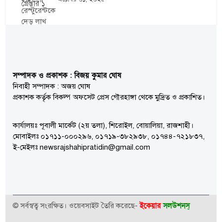
সম্পাদক ও প্রকাশক : বিজয় কুমার ঘোষ
নিবাহী সম্পাদক : অজয় ঘোষ
প্রকাশক কর্তৃক বিকল্প অফসেট প্রেস গৌরহাঙ্গা থেকে মুদ্রিত ও প্রকাশিত।
কার্যালয়ঃ পূবালী মার্কেট (২য় তলা), শিরোইল, বোয়ালিয়া, রাজশাহী।
মোবাইলঃ ০১৭১১-০০০২৯৬, ০১৭১৯-৩৮২৯৩৮, ০১৭৪৪-৭২১৮৩৭,
ই-মেইলঃ newsrajshahipratidin@gmail.com
ইকেয়ার
সলউশনস্
© সর্বস্বত্ব সংরক্ষিত। ওয়েবসাইট তৈরি করেছে-