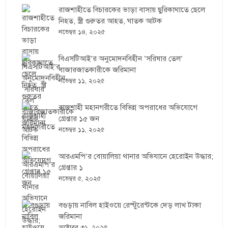
রাজশাহীতে বিচারকের ভাড়া বাসায় ছুরিকাঘাতে ছেলে
নিহত, স্ত্রী গুরুতর আহত, ঘাতক আটক
নভেম্বর ১৪, ২০২৫
বিএসটিআই’র অনুমোদনবিহীন ‘সরিষার তেল’
বাজারজাতকারীকে জরিমানা
নভেম্বর ১১, ২০২৫
রাজশাহী মহানগরীতে বিভিন্ন অপরাধের অভিযোগে
গ্রেপ্তার ১৫ জন
নভেম্বর ১১, ২০২৫
আরএমপি’র বোয়ালিয়া থানার অভিযানে হেরোইন উদ্ধার;
গ্রেপ্তার ১
নভেম্বর ৫, ২০২৫
বগুড়ায় নাবিল হাইওয়ে রেস্টুরেন্টকে দেড় লাখ টাকা
জরিমানা
অক্টোবর ৩১, ২০২৫