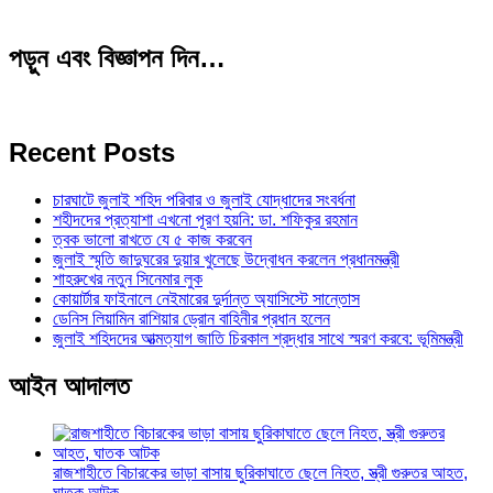
পড়ুন এবং বিজ্ঞাপন দিন…
Recent Posts
চারঘাটে জুলাই শহিদ পরিবার ও জুলাই যোদ্ধাদের সংবর্ধনা
শহীদদের প্রত্যাশা এখনো পূরণ হয়নি: ডা. শফিকুর রহমান
ত্বক ভালো রাখতে যে ৫ কাজ করবেন
জুলাই স্মৃতি জাদুঘরের দুয়ার খুলেছে উদ্বোধন করলেন প্রধানমন্ত্রী
শাহরুখের নতুন সিনেমার লুক
কোয়ার্টার ফাইনালে নেইমারের দুর্দান্ত অ্যাসিস্টে সান্তোস
ডেনিস লিয়ামিন রাশিয়ার ড্রোন বাহিনীর প্রধান হলেন
জুলাই শহিদদের আত্মত্যাগ জাতি চিরকাল শ্রদ্ধার সাথে স্মরণ করবে: ভূমিমন্ত্রী
আইন আদালত
রাজশাহীতে বিচারকের ভাড়া বাসায় ছুরিকাঘাতে ছেলে নিহত, স্ত্রী গুরুতর আহত,
ঘাতক আটক