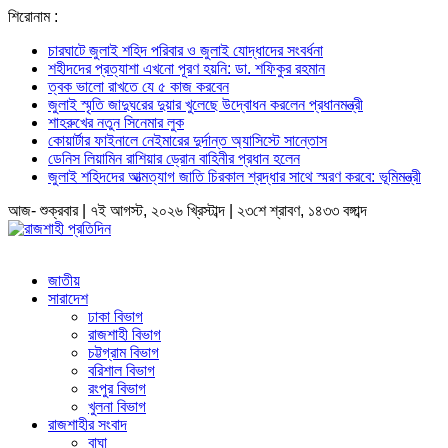
শিরোনাম :
চারঘাটে জুলাই শহিদ পরিবার ও জুলাই যোদ্ধাদের সংবর্ধনা
শহীদদের প্রত্যাশা এখনো পূরণ হয়নি: ডা. শফিকুর রহমান
ত্বক ভালো রাখতে যে ৫ কাজ করবেন
জুলাই স্মৃতি জাদুঘরের দুয়ার খুলেছে উদ্বোধন করলেন প্রধানমন্ত্রী
শাহরুখের নতুন সিনেমার লুক
কোয়ার্টার ফাইনালে নেইমারের দুর্দান্ত অ্যাসিস্টে সান্তোস
ডেনিস লিয়ামিন রাশিয়ার ড্রোন বাহিনীর প্রধান হলেন
জুলাই শহিদদের আত্মত্যাগ জাতি চিরকাল শ্রদ্ধার সাথে স্মরণ করবে: ভূমিমন্ত্রী
আজ- শুক্রবার | ৭ই আগস্ট, ২০২৬ খ্রিস্টাব্দ | ২৩শে শ্রাবণ, ১৪৩৩ বঙ্গাব্দ
জাতীয়
সারাদেশ
ঢাকা বিভাগ
রাজশাহী বিভাগ
চট্টগ্রাম বিভাগ
বরিশাল বিভাগ
রংপুর বিভাগ
খুলনা বিভাগ
রাজশাহীর সংবাদ
বাঘা