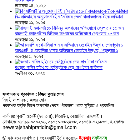
নভেম্বর ১৪, ২০২৫
বিএসটিআই’র অনুমোদনবিহীন ‘সরিষার তেল’ বাজারজাতকারীকে জরিমানা
নভেম্বর ১১, ২০২৫
রাজশাহী মহানগরীতে বিভিন্ন অপরাধের অভিযোগে গ্রেপ্তার ১৫ জন
নভেম্বর ১১, ২০২৫
আরএমপি’র বোয়ালিয়া থানার অভিযানে হেরোইন উদ্ধার; গ্রেপ্তার ১
নভেম্বর ৫, ২০২৫
বগুড়ায় নাবিল হাইওয়ে রেস্টুরেন্টকে দেড় লাখ টাকা জরিমানা
অক্টোবর ৩১, ২০২৫
সম্পাদক ও প্রকাশক : বিজয় কুমার ঘোষ
নিবাহী সম্পাদক : অজয় ঘোষ
প্রকাশক কর্তৃক বিকল্প অফসেট প্রেস গৌরহাঙ্গা থেকে মুদ্রিত ও প্রকাশিত।
কার্যালয়ঃ পূবালী মার্কেট (২য় তলা), শিরোইল, বোয়ালিয়া, রাজশাহী।
মোবাইলঃ ০১৭১১-০০০২৯৬, ০১৭১৯-৩৮২৯৩৮, ০১৭৪৪-৭২১৮৩৭, ই-মেইলঃ
newsrajshahipratidin@gmail.com
© সর্বস্বত্ব সংরক্ষিত। ওয়েবসাইট তৈরি করেছে-
ইকেয়ার
সলউশনস্