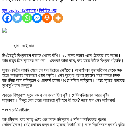
জুন ২৬, ২০২৪
খেলাধুলা
/
নির্বাচিত খবর
ছবি : আইসিসি
টি-টোয়েন্টি বিশ্বকাপে বাজছে শেষের বাঁশি। ২০ দলের লড়াই এসে ঠেকেছে চার দলের।
আর মাত্র তিন ম্যাচের অপেক্ষা। এরপরই জানা যাবে, কার হাতে উঠছে বিশ্বকাপ ট্রফি।
সুপার এইটের লড়াই শেষে চার দল উঠেছে সেমিতে। আগামীকাল বৃহস্পতিবার থেকে শুরু
হচ্ছে দলগুলোর ফাইনালে ওঠার লড়াই। সেই যুদ্ধের প্রথম ম্যাচেই মাঠে নামছে চমক
জাগানিয়া আফগানিস্তান ও চোকার্স তকমা পাওয়া দক্ষিণ আফ্রিকা। পরের ম্যাচে ভারতের
মুখোমুখি হবে ইংল্যান্ড।
এবারের বিশ্বকাপ জুড়ে বড় বাধার কারণ ছিল বৃষ্টি। সেমিফাইনালেও আছে বৃষ্টির
সম্ভাবনা। কিন্তু শেষ চারের লড়াইয়ে বৃষ্টি হবে কী হবে? জানা যাক সেই সমীকরণ!
প্রথম সেমিফাইনাল:
আগামীকাল ভোর সাড়ে ৬টায় শুরু আফগানিস্তান ও দক্ষিণ আফ্রিকার প্রথম
সেমিফাইনাল। যেই ম্যাচের জন্য রাখা হয়েছে রিজার্ভ ডে। ফলে ত্রিনিদাদে ম্যাচটি বৃষ্টির