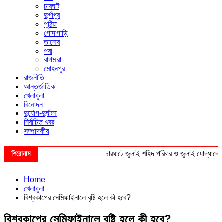
চারঘাট
দুর্গাপুর
পুঠিয়া
গোদাগাড়ি
তানোর
পবা
বাগমারা
মোহনপুর
রাজনীতি
আন্তর্জাতিক
খেলাধুলা
বিনোদন
দুর্যোগ-দুর্ঘটনা
নির্বাচিত খবর
সম্পাদকীয়
শিরোনাম
চারঘাটে জুলাই শহিদ পরিবার ও জুলাই যোদ্ধাদের সংবর্ধ
Home
খেলাধুলা
বিশ্বকাপের সেমিফাইনালে বৃষ্টি হলে কী হবে?
বিশ্বকাপের সেমিফাইনালে বৃষ্টি হলে কী হবে?