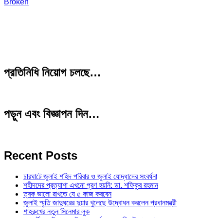
Broken
প্রতিনিধি নিয়োগ চলছে…
পড়ুন এবং বিজ্ঞাপন দিন…
Recent Posts
চারঘাটে জুলাই শহিদ পরিবার ও জুলাই যোদ্ধাদের সংবর্ধনা
শহীদদের প্রত্যাশা এখনো পূরণ হয়নি: ডা. শফিকুর রহমান
ত্বক ভালো রাখতে যে ৫ কাজ করবেন
জুলাই স্মৃতি জাদুঘরের দুয়ার খুলেছে উদ্বোধন করলেন প্রধানমন্ত্রী
শাহরুখের নতুন সিনেমার লুক