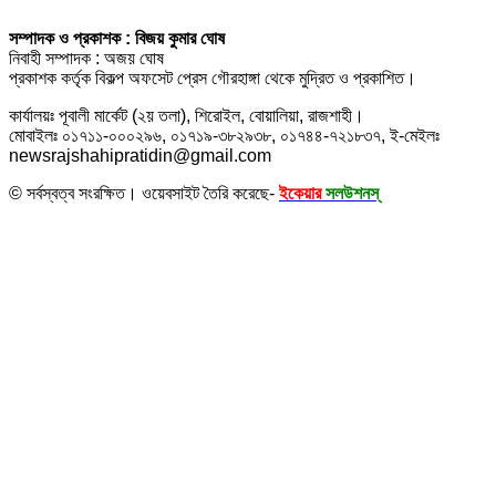
সম্পাদক ও প্রকাশক : বিজয় কুমার ঘোষ
নিবাহী সম্পাদক : অজয় ঘোষ
প্রকাশক কর্তৃক বিকল্প অফসেট প্রেস গৌরহাঙ্গা থেকে মুদ্রিত ও প্রকাশিত।
কার্যালয়ঃ পূবালী মার্কেট (২য় তলা), শিরোইল, বোয়ালিয়া, রাজশাহী।
মোবাইলঃ ০১৭১১-০০০২৯৬, ০১৭১৯-৩৮২৯৩৮, ০১৭৪৪-৭২১৮৩৭, ই-মেইলঃ
newsrajshahipratidin@gmail.com
© সর্বস্বত্ব সংরক্ষিত। ওয়েবসাইট তৈরি করেছে-
ইকেয়ার
সলউশনস্