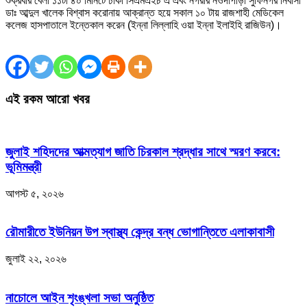
শুক্রবার বেলা ১১টা ৪০ মিনিটে ঢাকা সিএমএইচ এ এবং নগরীর নওদাপাড়া সুফিনগর নিবাসী
ডাঃ আব্দুল খালেক বিশ্বাস করোনায় আক্রান্ত হয়ে সকাল ১০ টায় রাজশাহী মেডিকেল
কলেজ হাসপাতালে ইন্তেকাল করেন (ইন্না লিল্লাহি ওয়া ইন্না ইলাইহি রাজিউন)।
এই রকম আরো খবর
জুলাই শহিদদের আত্মত্যাগ জাতি চিরকাল শ্রদ্ধার সাথে স্মরণ করবে:
ভূমিমন্ত্রী
আগস্ট ৫, ২০২৬
রৌমারীতে ইউনিয়ন উপ স্বাস্থ্য কেন্দ্র বন্ধ ভোগান্তিতে এলাকাবাসী
জুলাই ২২, ২০২৬
নাচোলে আইন শৃংঙ্খলা সভা অনুষ্ঠিত