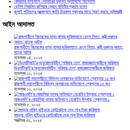
কোয়ার্টার ফাইনালে নেইমারের দুর্দান্ত অ্যাসিস্টে সান্তোস
ডেনিস লিয়ামিন রাশিয়ার ড্রোন বাহিনীর প্রধান হলেন
জুলাই শহিদদের আত্মত্যাগ জাতি চিরকাল শ্রদ্ধার সাথে স্মরণ করবে: ভূমিমন্ত্রী
আইন আদালত
রাজশাহীতে বিচারকের ভাড়া বাসায় ছুরিকাঘাতে ছেলে নিহত, স্ত্রী গুরুতর আহত,
ঘাতক আটক
নভেম্বর ১৪, ২০২৫
বিএসটিআই’র অনুমোদনবিহীন ‘সরিষার তেল’ বাজারজাতকারীকে জরিমানা
নভেম্বর ১১, ২০২৫
রাজশাহী মহানগরীতে বিভিন্ন অপরাধের অভিযোগে গ্রেপ্তার ১৫ জন
নভেম্বর ১১, ২০২৫
আরএমপি’র বোয়ালিয়া থানার অভিযানে হেরোইন উদ্ধার; গ্রেপ্তার ১
নভেম্বর ৫, ২০২৫
বগুড়ায় নাবিল হাইওয়ে রেস্টুরেন্টকে দেড় লাখ টাকা জরিমানা
অক্টোবর ৩১, ২০২৫