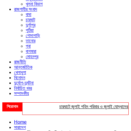
খুলনা বিভাগ
রাজশাহীর সংবাদ
বাঘা
চারঘাট
দুর্গাপুর
পুঠিয়া
গোদাগাড়ি
তানোর
পবা
বাগমারা
মোহনপুর
রাজনীতি
আন্তর্জাতিক
খেলাধুলা
বিনোদন
দুর্যোগ-দুর্ঘটনা
নির্বাচিত খবর
সম্পাদকীয়
শিরোনাম
চারঘাটে জুলাই শহিদ পরিবার ও জুলাই যোদ্ধাদের সংবর্
Home
সারাদেশ