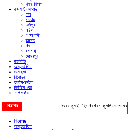
খুলনা বিভাগ
রাজশাহীর সংবাদ
বাঘা
চারঘাট
দুর্গাপুর
পুঠিয়া
গোদাগাড়ি
তানোর
পবা
বাগমারা
মোহনপুর
রাজনীতি
আন্তর্জাতিক
খেলাধুলা
বিনোদন
দুর্যোগ-দুর্ঘটনা
নির্বাচিত খবর
সম্পাদকীয়
শিরোনাম
চারঘাটে জুলাই শহিদ পরিবার ও জুলাই যোদ্ধাদের সংবর্ধন
Home
আন্তর্জাতিক