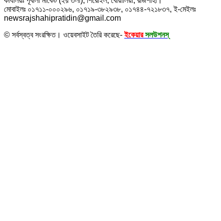
কার্যালয়ঃ পূবালী মার্কেট (২য় তলা), শিরোইল, বোয়ালিয়া, রাজশাহী।
মোবাইলঃ ০১৭১১-০০০২৯৬, ০১৭১৯-৩৮২৯৩৮, ০১৭৪৪-৭২১৮৩৭, ই-মেইলঃ
newsrajshahipratidin@gmail.com
© সর্বস্বত্ব সংরক্ষিত। ওয়েবসাইট তৈরি করেছে-
ইকেয়ার
সলউশনস্