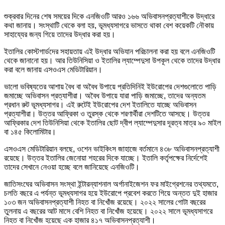
শুক্রবার দিনের শেষ সময়ের দিকে এনজিওটি আরও ১৬৬ অভিবাসনপ্রত্যাশীকে উদ্ধারে
কথা জানায়। সংস্থাটি থেকে বলা হয়, ভূমধ্যসাগরে ভাসতে থাকা বেশ কয়েকটি নৌকায়
সাহায্যের জন্য গিয়ে তাদের উদ্ধার করা হয়।
ইতালির কোস্টগার্ডদের সহায়তায় এই উদ্ধার অভিযান পরিচালনা করা হয় বলে এনজিওটি
থেকে জানানো হয়। আর তিউনিসিয়া ও ইতালির ল্যাম্পেদুসা উপকূল থেকে তাদের উদ্ধার
করা বলে জানায় এসওএস মেডিটারিয়ান।
ভালো ভবিষ্যতের আশায় বৈধ বা অবৈধ উপায়ে প্রতিদিনিই ইউরোপের দেশগুলোতে পাড়ি
জমাচ্ছে অভিবাসন প্রত্যাশীরা। অবৈধ উপায়ে যারা পাড়ি জমাচ্ছে, তাদের অন্যতম
প্রধান রুট ভূমধ্যসাগর। এই রুটেই ইউরোপের দেশ ইতালিতে যাচ্ছে অভিবাসন
প্রত্যাশীরা। উত্তর আফ্রিকা ও তুরস্ক থেকে শরণার্থীরা দেশটিতে আসছে। উত্তর
আফ্রিকার দেশ তিউনিসিয়া থেকে ইতালির ছোট দ্বীপ ল্যাম্পেদুসার দূরত্ব মাত্র ৯০ মাইল
বা ১৪৫ কিলোমিটার।
এসওএস মেডিটারিয়ান বলছে, ওশেন ভাইকিংস জাহাজে বর্তমানে ৪৩৮ অভিবাসনপ্রত্যাশী
রয়েছে। উত্তর ইতালির জেনোয়া শহরের দিকে যাচ্ছে। ইতালি কর্তৃপক্ষের নির্দেশেই
তাদের সেখানে নেওয়া হচ্ছে বলে জানিয়েছে এনজিওটি।
জাতিসংঘের অভিবাসন সংস্থা ইন্টারন্যাশনাল অর্গানাইজেশন ফর মাইগ্রেশনের তথ্যমতে,
চলতি বছরে এ পর্যন্ত ভূমধ্যসাগর হয়ে ইউরোপে প্রবেশ করতে গিয়ে অন্তত দুই হাজার
১০৩ জন অভিবাসনপ্রত্যাশী নিহত বা নিখোঁজ রয়েছে। ২০২২ সালের গোটা বছরের
তুলনায় এ বছরের আট মাসে বেশি নিহত বা নিখোঁজ হয়েছে। ২০২২ সালে ভূমধ্যসাগরে
নিহত বা নিখোঁজ হয়েছে এক হাজার ৪১৭ অভিবাসনপ্রত্যাশী।