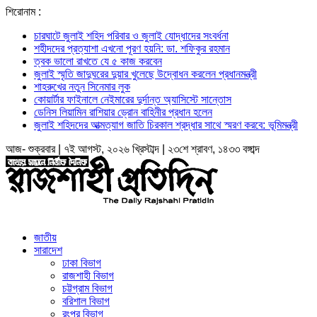
শিরোনাম :
চারঘাটে জুলাই শহিদ পরিবার ও জুলাই যোদ্ধাদের সংবর্ধনা
শহীদদের প্রত্যাশা এখনো পূরণ হয়নি: ডা. শফিকুর রহমান
ত্বক ভালো রাখতে যে ৫ কাজ করবেন
জুলাই স্মৃতি জাদুঘরের দুয়ার খুলেছে উদ্বোধন করলেন প্রধানমন্ত্রী
শাহরুখের নতুন সিনেমার লুক
কোয়ার্টার ফাইনালে নেইমারের দুর্দান্ত অ্যাসিস্টে সান্তোস
ডেনিস লিয়ামিন রাশিয়ার ড্রোন বাহিনীর প্রধান হলেন
জুলাই শহিদদের আত্মত্যাগ জাতি চিরকাল শ্রদ্ধার সাথে স্মরণ করবে: ভূমিমন্ত্রী
আজ- শুক্রবার | ৭ই আগস্ট, ২০২৬ খ্রিস্টাব্দ | ২৩শে শ্রাবণ, ১৪৩৩ বঙ্গাব্দ
জাতীয়
সারাদেশ
ঢাকা বিভাগ
রাজশাহী বিভাগ
চট্টগ্রাম বিভাগ
বরিশাল বিভাগ
রংপুর বিভাগ