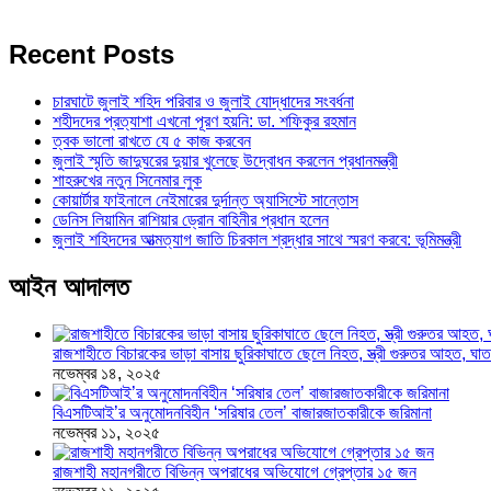
Recent Posts
চারঘাটে জুলাই শহিদ পরিবার ও জুলাই যোদ্ধাদের সংবর্ধনা
শহীদদের প্রত্যাশা এখনো পূরণ হয়নি: ডা. শফিকুর রহমান
ত্বক ভালো রাখতে যে ৫ কাজ করবেন
জুলাই স্মৃতি জাদুঘরের দুয়ার খুলেছে উদ্বোধন করলেন প্রধানমন্ত্রী
শাহরুখের নতুন সিনেমার লুক
কোয়ার্টার ফাইনালে নেইমারের দুর্দান্ত অ্যাসিস্টে সান্তোস
ডেনিস লিয়ামিন রাশিয়ার ড্রোন বাহিনীর প্রধান হলেন
জুলাই শহিদদের আত্মত্যাগ জাতি চিরকাল শ্রদ্ধার সাথে স্মরণ করবে: ভূমিমন্ত্রী
আইন আদালত
রাজশাহীতে বিচারকের ভাড়া বাসায় ছুরিকাঘাতে ছেলে নিহত, স্ত্রী গুরুতর আহত, 
নভেম্বর ১৪, ২০২৫
বিএসটিআই’র অনুমোদনবিহীন ‘সরিষার তেল’ বাজারজাতকারীকে জরিমানা
নভেম্বর ১১, ২০২৫
রাজশাহী মহানগরীতে বিভিন্ন অপরাধের অভিযোগে গ্রেপ্তার ১৫ জন