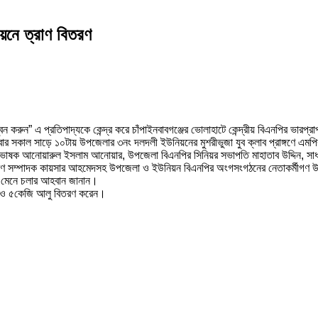
য়নে ত্রাণ বিতরণ
ুন” এ প্রতিপাদ্যকে কেন্দ্র করে চাঁপাইনবাবগঞ্জের ভোলাহাটে কেন্দ্রীয় বিএনপির ভারপ্রাপ
র সকাল সাড়ে ১০টায় উপজেলার ৩নং দলদলী ইউনিয়নের মুশরীভুজা যুব ক্লাব প্রাঙ্গণে এমপি
ভাষক আনোয়ারুল ইসলাম আনোয়ার, উপজেলা বিএনপির সিনিয়র সভাপতি মাহাতাব উদ্দিন, সাধারণ স
ধারণ সম্পাদক কায়সার আহমেদসহ উপজেলা ও ইউনিয়ন বিএনপির অংগসংগঠনের নেতাকর্মীগণ 
ন মেনে চলার আহবান জানান।
ল ও ৫কেজি আলু বিতরণ করেন।