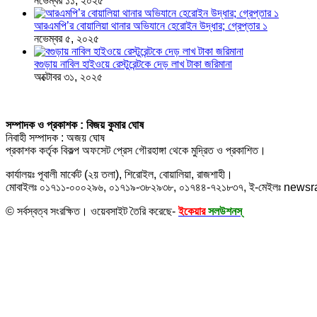
নভেম্বর ১১, ২০২৫
আরএমপি’র বোয়ালিয়া থানার অভিযানে হেরোইন উদ্ধার; গ্রেপ্তার ১
নভেম্বর ৫, ২০২৫
বগুড়ায় নাবিল হাইওয়ে রেস্টুরেন্টকে দেড় লাখ টাকা জরিমানা
অক্টোবর ৩১, ২০২৫
সম্পাদক ও প্রকাশক : বিজয় কুমার ঘোষ
নিবাহী সম্পাদক : অজয় ঘোষ
প্রকাশক কর্তৃক বিকল্প অফসেট প্রেস গৌরহাঙ্গা থেকে মুদ্রিত ও প্রকাশিত।
কার্যালয়ঃ পূবালী মার্কেট (২য় তলা), শিরোইল, বোয়ালিয়া, রাজশাহী।
মোবাইলঃ ০১৭১১-০০০২৯৬, ০১৭১৯-৩৮২৯৩৮, ০১৭৪৪-৭২১৮৩৭, ই-মেইলঃ new
© সর্বস্বত্ব সংরক্ষিত। ওয়েবসাইট তৈরি করেছে-
ইকেয়ার
সলউশনস্