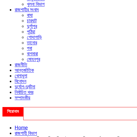
খুলনা বিভাগ
রাজশাহীর সংবাদ
বাঘা
চারঘাট
দুর্গাপুর
পুঠিয়া
গোদাগাড়ি
তানোর
পবা
বাগমারা
মোহনপুর
রাজনীতি
আন্তর্জাতিক
খেলাধুলা
বিনোদন
দুর্যোগ-দুর্ঘটনা
নির্বাচিত খবর
সম্পাদকীয়
শিরোনাম
Home
রাজশাহী বিভাগ