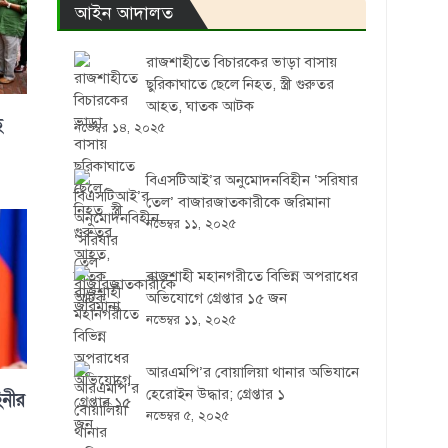
আইন আদালত
রাজশাহীতে বিচারকের ভাড়া বাসায়
ছুরিকাঘাতে ছেলে নিহত, স্ত্রী গুরুতর
আহত, ঘাতক আটক
ে
নভেম্বর ১৪, ২০২৫
বিএসটিআই’র অনুমোদনবিহীন ‘সরিষার
তেল’ বাজারজাতকারীকে জরিমানা
নভেম্বর ১১, ২০২৫
রাজশাহী মহানগরীতে বিভিন্ন অপরাধের
অভিযোগে গ্রেপ্তার ১৫ জন
নভেম্বর ১১, ২০২৫
আরএমপি’র বোয়ালিয়া থানার অভিযানে
হেরোইন উদ্ধার; গ্রেপ্তার ১
িনীর
নভেম্বর ৫, ২০২৫