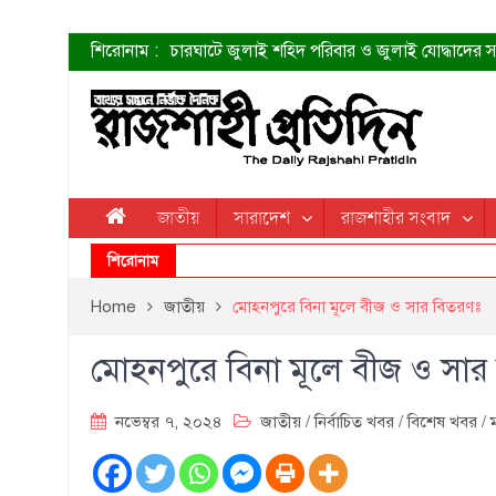
শিরোনাম :
চারঘাটে জুলাই শহিদ পরিবার ও জুলাই যোদ্ধাদের সং
শহীদদের প্রত্যাশা এখনো পূরণ হয়নি: ডা. শফিকুর 
ত্বক ভালো রাখতে যে ৫ কাজ করবেন
জুলাই স্মৃতি জাদুঘরের দুয়ার খুলেছে উদ্বোধন করলেন প
শাহরুখের নতুন সিনেমার লুক
কোয়ার্টার ফাইনালে নেইমারের দুর্দান্ত অ্যাসিস্টে সান্
ডেনিস লিয়ামিন রাশিয়ার ড্রোন বাহিনীর প্রধান হলেন
জাতীয়
সারাদেশ
রাজশাহীর সংবাদ
জুলাই শহিদদের আত্মত্যাগ জাতি চিরকাল শ্রদ্ধার সাথে
শিরোনাম
Home
জাতীয়
মোহনপুরে বিনা মূলে বীজ ও সার বিতরণঃ
মোহনপুরে বিনা মূলে বীজ ও সা
নভেম্বর ৭, ২০২৪
জাতীয়
/
নির্বাচিত খবর
/
বিশেষ খবর
/