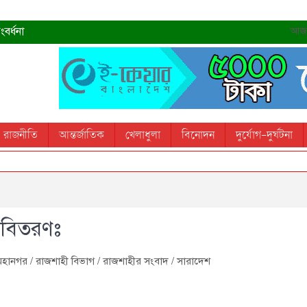
বর্ধনা
আজ- 
রহমান
্রধানমন্ত্রী
তোস
রাজনীতি
আন্তর্জাতিক
খেলাধুলা
বিনোদন
দুর্যোগ-দুর্ঘটনা
 স্মরণ করবে: ভূমিমন্ত্রী
র বিতরণঃ
মহানগর
/
রাজশাহী বিভাগ
/
রাজশাহীর সংবাদ
/
সারাদেশ