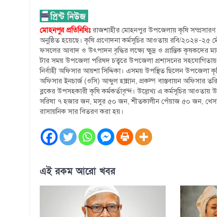
মোহনপুর প্রতিনিধিঃ
রাজশাহীর মোহনপুর উপজেলায় কৃষি সম্প্রসারণ
অনুষ্ঠিত হয়েছে। কৃষি প্রণোদনা কর্মসূচির আওতায় রবি/২০২৪-২৫ মৌ
ফসলের আবাদ ও উৎপাদন বৃদ্ধির লক্ষ্যে ক্ষুদ্র ও প্রান্তিক কৃষকদে
টার সময় উপজেলা পরিষদ চত্বরে উপজেলা প্রশাসনের সহযোগিতায় ব
নির্বাহী অফিসার আয়শা সিদ্দিকা। এসময় উপস্থিত ছিলেন উপজেলা ক
অফিসার ইনচার্জ (ওসি) আব্দুল হান্নান, প্রকল্প বাস্তবায়ন অফিসার
ব্লকের উপসহকারী কৃষি কর্মকর্তাবৃন্দ। উল্লেখ্য এ কর্মসূচির আওত
সরিষা ৭ হজার জন, মসুর ৫০ জন, শীতকালীন পেঁয়াজ ৫০ জন, খেসারি
রাসায়নিক সার বিতরণ করা হয়।
এই রকম আরো খবর