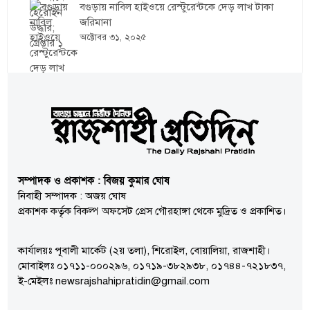
বগুড়ায় নাবিল হাইওয়ে রেস্টুরেন্টকে দেড় লাখ টাকা
জরিমানা
অক্টোবর ৩১, ২০২৫
সম্পাদক ও প্রকাশক : বিজয় কুমার ঘোষ
নিবাহী সম্পাদক : অজয় ঘোষ
প্রকাশক কর্তৃক বিকল্প অফসেট প্রেস গৌরহাঙ্গা থেকে মুদ্রিত ও প্রকাশিত।
কার্যালয়ঃ পূবালী মার্কেট (২য় তলা), শিরোইল, বোয়ালিয়া, রাজশাহী।
মোবাইলঃ ০১৭১১-০০০২৯৬, ০১৭১৯-৩৮২৯৩৮, ০১৭৪৪-৭২১৮৩৭,
ই-মেইলঃ newsrajshahipratidin@gmail.com