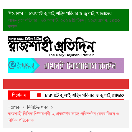
শিরোনাম :
চারঘাটে জুলাই শহিদ পরিবার ও জুলাই যোদ্ধাদের
সংবর্ধনা
আজ- বৃহস্পতিবার | ৬ই আগস্ট, ২০২৬ খ্রিস্টাব্দ | ২২শে শ্রাবণ, ১৪৩৩
শহীদদের প্রত্যাশা এখনো পূরণ হয়নি: ডা. শফিকুর রহমান
বঙ্গাব্দ
ত্বক ভালো রাখতে যে ৫ কাজ করবেন
জুলাই স্মৃতি জাদুঘরের দুয়ার খুলেছে উদ্বোধন করলেন
প্রধানমন্ত্রী
শাহরুখের নতুন সিনেমার লুক
কোয়ার্টার ফাইনালে নেইমারের দুর্দান্ত অ্যাসিস্টে সান্তোস
ডেনিস লিয়ামিন রাশিয়ার ড্রোন বাহিনীর প্রধান হলেন
জুলাই শহিদদের আত্মত্যাগ জাতি চিরকাল শ্রদ্ধার সাথে
স্মরণ করবে: ভূমিমন্ত্রী
শিরোনাম
চারঘাটে জুলাই শহিদ পরিবার ও জুলাই যোদ্ধাদের সংবর্ধ
Home
নির্বাচিত খবর
রাজশাহী বিসিক শিল্পনগরী-২ প্রকল্পের কাজ পরিদর্শনে মেয়র লিটন ও
বিসিক পরিচালক